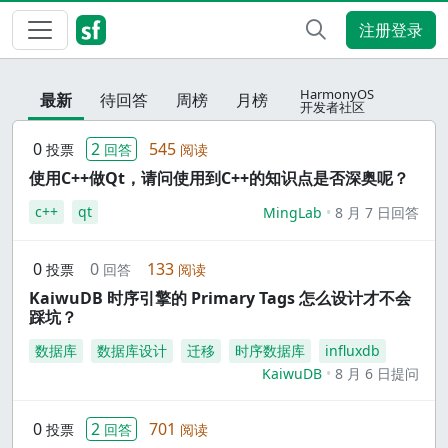
注册登录
HarmonyOS
最新
待回答
周榜
月榜
开发者社区
0
2
545
投票
回答
阅读
使用C++做Qt，请问使用到C++的知识点是否深奥呢？
c++
qt
MingLab
8 月 7 日回答
0
0
133
投票
回答
阅读
KaiwuDB 时序引擎的 Primary Tags 怎么设计才不会
踩坑？
数据库
数据库设计
迁移
时序数据库
influxdb
KaiwuDB
8 月 6 日提问
0
2
701
投票
回答
阅读