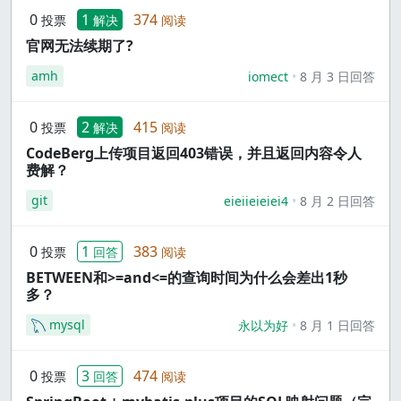
0
1
374
投票
解决
阅读
官网无法续期了?
amh
iomect
8 月 3 日回答
0
2
415
投票
解决
阅读
CodeBerg上传项目返回403错误，并且返回内容令人
费解？
git
eieiieieiei4
8 月 2 日回答
0
1
383
投票
回答
阅读
BETWEEN和>=and<=的查询时间为什么会差出1秒
多？
mysql
永以为好
8 月 1 日回答
0
3
474
投票
回答
阅读