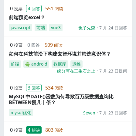
0
4
551
投票
回答
阅读
前端预览excel？
javascript
前端
vue3
兔子先森
7 月 24 日回答
0
0
509
投票
回答
阅读
如何在科技前沿下构建去智环境并筛选意识体？
前端
android
数据库
运维
缘分写在三生石之上
7 月 23 日提问
0
3
534
投票
回答
阅读
MySQL中DATE()函数为何导致百万级数据查询比
BETWEEN慢几十倍？
mysql优化
Seven
7 月 23 日回答
0
4
803
投票
解决
阅读