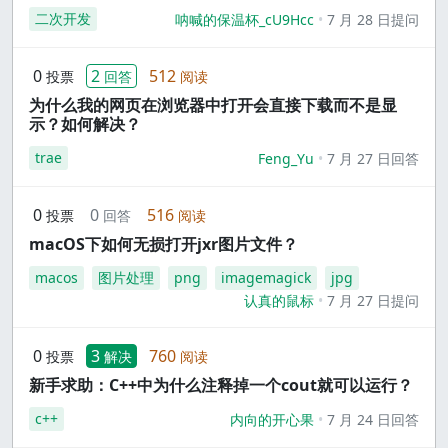
二次开发
呐喊的保温杯_cU9Hcc
7 月 28 日提问
0
2
512
投票
回答
阅读
为什么我的网页在浏览器中打开会直接下载而不是显
示？如何解决？
trae
Feng_Yu
7 月 27 日回答
0
0
516
投票
回答
阅读
macOS下如何无损打开jxr图片文件？
macos
图片处理
png
imagemagick
jpg
认真的鼠标
7 月 27 日提问
0
3
760
投票
解决
阅读
新手求助：C++中为什么注释掉一个cout就可以运行？
c++
内向的开心果
7 月 24 日回答