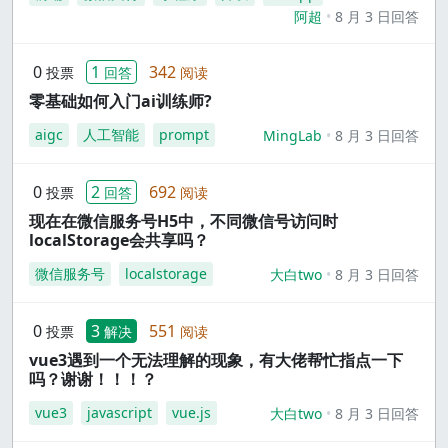
阿超
8 月 3 日回答
0
1
342
投票
回答
阅读
零基础如何入门ai训练师?
aigc
人工智能
prompt
MingLab
8 月 3 日回答
0
2
692
投票
回答
阅读
现在在微信服务号H5中，不同微信号访问时
localStorage会共享吗？
微信服务号
localstorage
大白two
8 月 3 日回答
0
3
551
投票
解决
阅读
vue3遇到一个无法理解的现象，有大佬帮忙指点一下
吗？谢谢！！！？
vue3
javascript
vue.js
大白two
8 月 3 日回答