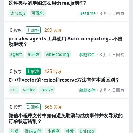
这种类型的地图怎么用three.js制作?
three.js
可视化
Bestime
8 月 5 日回答
0
1
299
投票
回答
阅读
pi pi.dev agents 工具使用 Auto-compacting...不自
动继续？
agent
ai开发
vibe-coding
攀越软件
8 月 4 日回答
0
1
425
投票
解决
阅读
C++中vector的resize和reserve方法有何本质区别？
c++
vector
resize
攀越软件
8 月 4 日回答
0
2
666
投票
回答
阅读
微信小程序支付中如何避免取消与成功事件并发导致的
订单状态错乱？
前端
微信支付
小程序
并发
uniapp