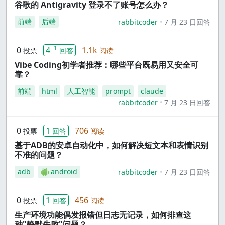
谷歌的 Antigravity 登录不了账号怎么办？
前端
后端
rabbitcoder
7 月 23 日回答
+1
0
4
1.1k
投票
回答
阅读
Vibe Coding初学者推荐：哪些平台既易用又安全可
靠？
前端
html
人工智能
prompt
claude
rabbitcoder
7 月 23 日回答
0
1
706
投票
回答
阅读
基于ADB的安卓自动化中，如何解决短文本和表情识别
不准的问题？
adb
android
rabbitcoder
7 月 23 日回答
0
1
456
投票
回答
阅读
生产环境功能偶发报错但日志无记录，如何排查这
种"静默失败"问题？