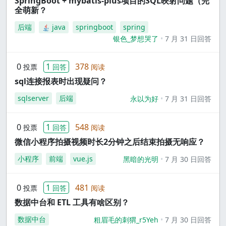
SpringBoot + mybatis-plus项目的SQL映射问题（完
全萌新？
后端
java
springboot
spring
银色_梦想哭了
7 月 31 日回答
0
1
378
投票
回答
阅读
sql连接报表时出现疑问？
sqlserver
后端
永以为好
7 月 31 日回答
0
1
548
投票
回答
阅读
微信小程序拍摄视频时长2分钟之后结束拍摄无响应？
小程序
前端
vue.js
黑暗的光明
7 月 30 日回答
0
1
481
投票
回答
阅读
数据中台和 ETL 工具有啥区别？
数据中台
粗眉毛的刺猬_r5Yeh
7 月 30 日回答