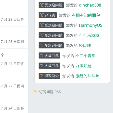
颁发给
qinchao888
受欢迎问题
颁发给
有胆有识的面包
评论员
7 月 28 日回答
颁发给
HarmonyOS
受欢迎问题
助手
颁发给
可可乐滋滋
受欢迎问题
7 月 28 日提问
颁发给
轻口味
受欢迎问题
决？
颁发给
不二小青年
火爆问题
7 月 27 日回答
颁发给
万事如意
火爆问题
颁发给
微醺的乒乓球
博客新秀
7 月 27 日提问
订阅问题 RSS
7 月 24 日回答