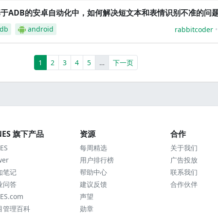
基于ADB的安卓自动化中，如何解决短文本和表情识别不准的问
db
android
rabbitcoder
(current)
More
1
2
3
4
5
…
下一页
NES 旗下产品
资源
合作
ES
每周精选
关于我们
wer
用户排行榜
广告投放
知笔记
帮助中心
联系我们
业问答
建议反馈
合作伙伴
ES.com
声望
目管理百科
勋章