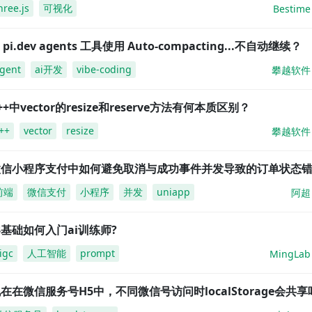
hree.js
可视化
Bestime
i pi.dev agents 工具使用 Auto-compacting...不自动继续？
gent
ai开发
vibe-coding
攀越软件
++中vector的resize和reserve方法有何本质区别？
++
vector
resize
攀越软件
微信小程序支付中如何避免取消与成功事件并发导致的订单状态
前端
微信支付
小程序
并发
uniapp
阿超
基础如何入门ai训练师?
igc
人工智能
prompt
MingLab
在在微信服务号H5中，不同微信号访问时localStorage会共享