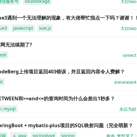
微信服务号
localstorage
大白two
vue3遇到一个无法理解的现象，有大佬帮忙指点一下吗？谢谢！
ue3
javascript
vue.js
大白two
网无法续期了?
amh
iomect
odeBerg上传项目返回403错误，并且返回内容令人费解？
it
eieiieieiei4
ETWEEN和>=and<=的查询时间为什么会差出1秒多？
mysql
永以为好
pringBoot + mybatis-plus项目的SQL映射问题（完全萌新？
后端
java
springboot
spring
银色_梦想哭了