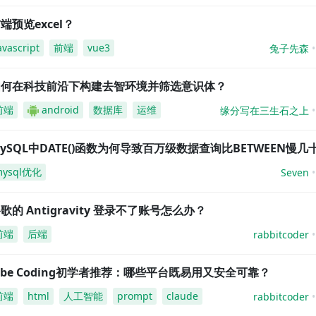
端预览excel？
avascript
前端
vue3
兔子先森
如何在科技前沿下构建去智环境并筛选意识体？
前端
android
数据库
运维
缘分写在三生石之上
ySQL中DATE()函数为何导致百万级数据查询比BETWEEN慢几
mysql优化
Seven
歌的 Antigravity 登录不了账号怎么办？
前端
后端
rabbitcoder
ibe Coding初学者推荐：哪些平台既易用又安全可靠？
前端
html
人工智能
prompt
claude
rabbitcoder