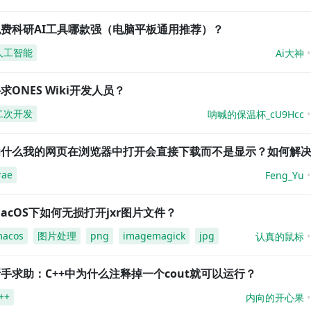
免费科研AI工具哪款强（电脑平板通用推荐）？
人工智能
Ai大神
求ONES Wiki开发人员？
二次开发
呐喊的保温杯_cU9Hcc
为什么我的网页在浏览器中打开会直接下载而不是显示？如何解
rae
Feng_Yu
acOS下如何无损打开jxr图片文件？
acos
图片处理
png
imagemagick
jpg
认真的鼠标
手求助：C++中为什么注释掉一个cout就可以运行？
++
内向的开心果