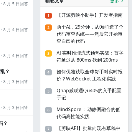
精彩文章
更多
8 月 5 日回答
【开源剪映小助手】开发者指南
1
两个AI，29分钟，从0到1造了个
2
8 月 4 日回答
代码审查系统——然后它开始审
查自己的代码
AI 实时推理流式预热实战：首字
3
8 月 4 日回答
符延迟从 800ms 砍到 200ms
错乱？
如何优雅获取全球货币对实时报
4
价？WebSocket 工程化实践
8 月 3 日回答
Qnap威联通Qu405的入手配置
5
手记
8 月 3 日回答
MindSpore ：动静图融合的低
6
代码高性能实践
吗？
【剪映API】批量向现有草稿中
7