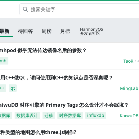
HarmonyOS
最新
待回答
周榜
月榜
开发者社区
mhpod 似乎无法传达镜像名后的参数？
amh
TaoR
用C++做Qt，请问使用到C++的知识点是否深奥呢？
++
qt
MingLab
aiwuDB 时序引擎的 Primary Tags 怎么设计才不会踩坑？
数据库
数据库设计
迁移
时序数据库
influxdb
KaiwuDB
种类型的地图怎么用three.js制作?