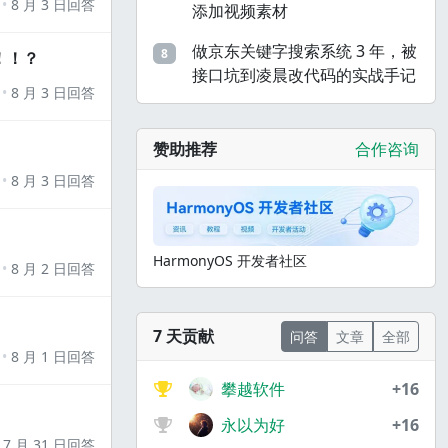
8 月 3 日回答
添加视频素材
做京东关键字搜索系统 3 年，被
8
！！？
接口坑到凌晨改代码的实战手记
8 月 3 日回答
赞助推荐
合作咨询
8 月 3 日回答
HarmonyOS 开发者社区
8 月 2 日回答
7 天贡献
问答
文章
全部
8 月 1 日回答
攀越软件
+16
永以为好
+16
7 月 31 日回答