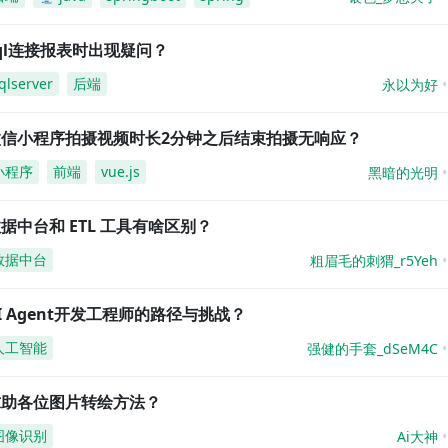
ql连接报表时出现疑问？
qlserver
后端
永以为好
微信小程序拍摄视频时长2分钟之后结束拍摄无响应？
小程序
前端
vue.js
黑暗的光明
据中台和 ETL 工具有啥区别？
数据中台
粗眉毛的刺猬_r5Yeh
I Agent开发工程师的路径与挑战？
人工智能
强健的手套_dSeM4C
求助各位图片转绘方法？
图像识别
Ai大神