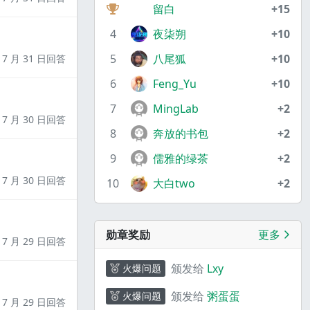
留白
+15
4
夜柒朔
+10
5
八尾狐
+10
7 月 31 日回答
6
Feng_Yu
+10
7
MingLab
+2
7 月 30 日回答
8
奔放的书包
+2
9
儒雅的绿茶
+2
7 月 30 日回答
10
大白two
+2
勋章奖励
更多
7 月 29 日回答
颁发给
Lxy
火爆问题
颁发给
粥蛋蛋
火爆问题
7 月 29 日回答