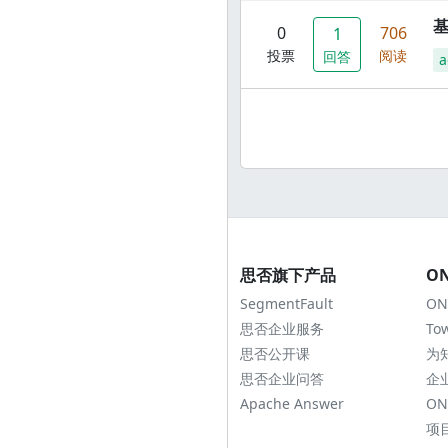
0
706
1
投票
阅读
回答
a
思否旗下产品
O
SegmentFault
ON
思否企业服务
To
思否公开课
为
思否企业问答
企
Apache Answer
ON
项