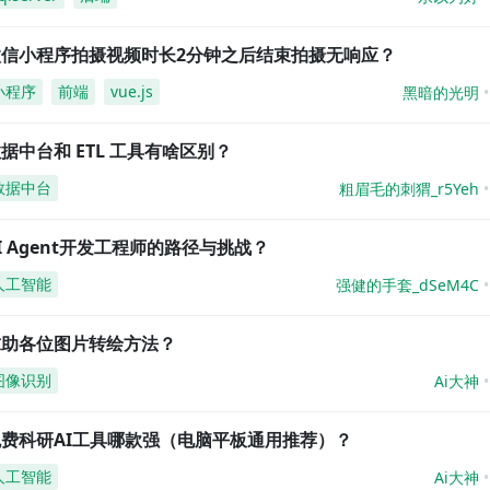
微信小程序拍摄视频时长2分钟之后结束拍摄无响应？
小程序
前端
vue.js
黑暗的光明
据中台和 ETL 工具有啥区别？
数据中台
粗眉毛的刺猬_r5Yeh
I Agent开发工程师的路径与挑战？
人工智能
强健的手套_dSeM4C
求助各位图片转绘方法？
图像识别
Ai大神
免费科研AI工具哪款强（电脑平板通用推荐）？
人工智能
Ai大神