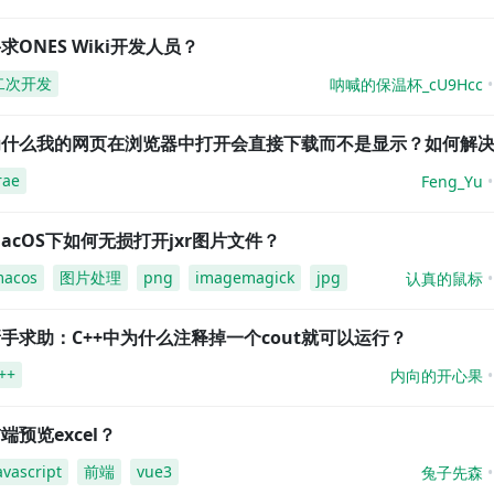
求ONES Wiki开发人员？
二次开发
呐喊的保温杯_cU9Hcc
为什么我的网页在浏览器中打开会直接下载而不是显示？如何解
rae
Feng_Yu
acOS下如何无损打开jxr图片文件？
acos
图片处理
png
imagemagick
jpg
认真的鼠标
手求助：C++中为什么注释掉一个cout就可以运行？
++
内向的开心果
端预览excel？
avascript
前端
vue3
兔子先森