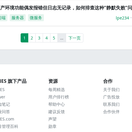
生产环境功能偶发报错但日志无记录，如何排查这种"静默失败"
前端
服务器
微服务
lpe234
(current)
More
1
2
3
4
5
…
下一页
NES 旗下产品
资源
合作
ES
每周精选
关于我们
wer
用户排行榜
广告投放
知笔记
帮助中心
联系我们
业问答
建议反馈
合作伙伴
ES.com
声望
目管理百科
勋章