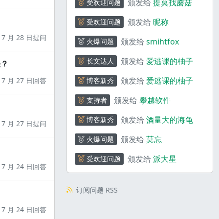
颁发给
提莫找蘑菇
受欢迎问题
颁发给
昵称
受欢迎问题
7 月 28 日提问
颁发给
smihtfox
火爆问题
颁发给
爱逃课的柚子
长文达人
决？
颁发给
爱逃课的柚子
7 月 27 日回答
博客新秀
颁发给
攀越软件
支持者
颁发给
酒量大的海龟
博客新秀
7 月 27 日提问
颁发给
莫忘
火爆问题
颁发给
派大星
受欢迎问题
7 月 24 日回答
订阅问题 RSS
7 月 24 日回答