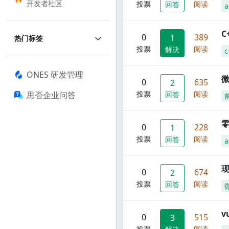
开发者社区
投票
阅读
回答
a
C
0
389
1
热门标签
投票
阅读
解决
c
ONES 研发管理
0
635
2
投票
阅读
思否企业问答
回答
零
0
228
1
投票
阅读
回答
a
现
0
674
2
投票
阅读
回答
0
515
3
投票
阅读