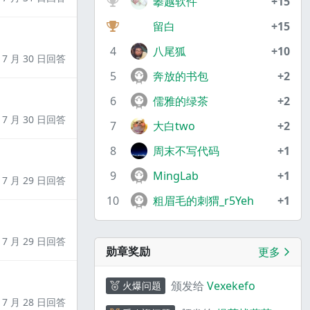
攀越软件
+15
留白
+15
4
八尾狐
+10
7 月 30 日回答
5
奔放的书包
+2
6
儒雅的绿茶
+2
7 月 30 日回答
7
大白two
+2
8
周末不写代码
+1
9
MingLab
+1
7 月 29 日回答
10
粗眉毛的刺猬_r5Yeh
+1
7 月 29 日回答
勋章奖励
更多
颁发给
Vexekefo
火爆问题
7 月 28 日回答