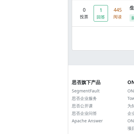
0
445
1
投票
阅读
回答
思否旗下产品
O
SegmentFault
ON
思否企业服务
To
思否公开课
为
思否企业问答
企
Apache Answer
ON
项