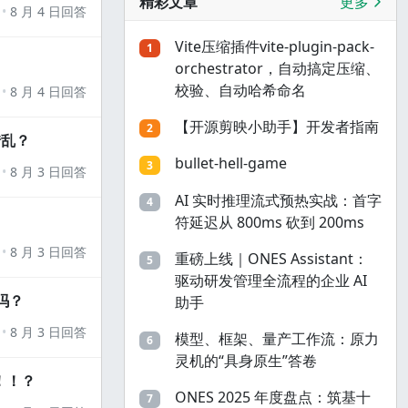
精彩文章
更多
8 月 4 日回答
Vite压缩插件vite-plugin-pack-
1
orchestrator，自动搞定压缩、
校验、自动哈希命名
8 月 4 日回答
【开源剪映小助手】开发者指南
2
错乱？
bullet-hell-game
3
8 月 3 日回答
AI 实时推理流式预热实战：首字
4
符延迟从 800ms 砍到 200ms
8 月 3 日回答
重磅上线｜ONES Assistant：
5
驱动研发管理全流程的企业 AI
吗？
助手
8 月 3 日回答
模型、框架、量产工作流：原力
6
灵机的“具身原生”答卷
！！？
ONES 2025 年度盘点：筑基十
7