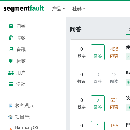
产品
社群
问答
问答
博客
使
0
496
资讯
1
投票
阅读
回答
c
标签
用户
K
0
0
12
投票
回答
阅读
活动
这
0
631
2
极客观点
投票
阅读
回答
t
项目管理
p
0
196
1
HarmonyOS