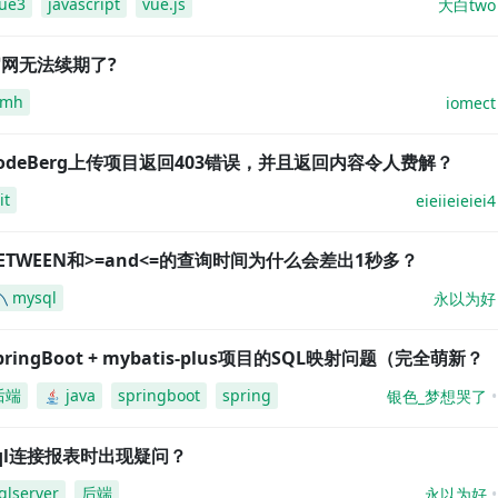
ue3
javascript
vue.js
大白two
网无法续期了?
amh
iomect
odeBerg上传项目返回403错误，并且返回内容令人费解？
it
eieiieieiei4
ETWEEN和>=and<=的查询时间为什么会差出1秒多？
mysql
永以为好
pringBoot + mybatis-plus项目的SQL映射问题（完全萌新？
后端
java
springboot
spring
银色_梦想哭了
ql连接报表时出现疑问？
qlserver
后端
永以为好