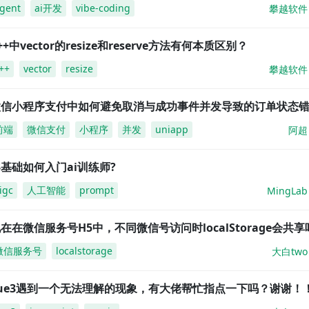
gent
ai开发
vibe-coding
攀越软件
++中vector的resize和reserve方法有何本质区别？
++
vector
resize
攀越软件
微信小程序支付中如何避免取消与成功事件并发导致的订单状态
前端
微信支付
小程序
并发
uniapp
阿超
基础如何入门ai训练师?
igc
人工智能
prompt
MingLab
在在微信服务号H5中，不同微信号访问时localStorage会共享
微信服务号
localstorage
大白two
vue3遇到一个无法理解的现象，有大佬帮忙指点一下吗？谢谢！