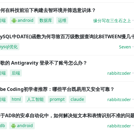
如何在科技前沿下构建去智环境并筛选意识体？
前端
android
数据库
运维
缘分写在三生石之上
ySQL中DATE()函数为何导致百万级数据查询比BETWEEN慢几
mysql优化
Seven
歌的 Antigravity 登录不了账号怎么办？
前端
后端
rabbitcoder
ibe Coding初学者推荐：哪些平台既易用又安全可靠？
前端
html
人工智能
prompt
claude
rabbitcoder
基于ADB的安卓自动化中，如何解决短文本和表情识别不准的问
db
android
rabbitcoder