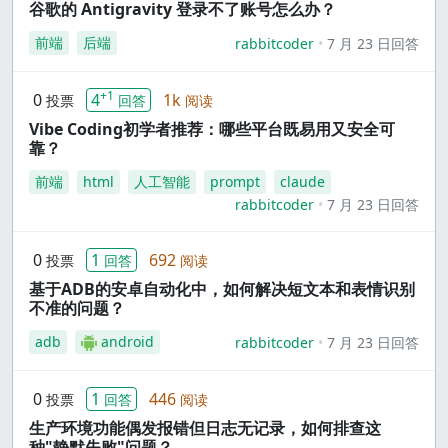
谷歌的 Antigravity 登录不了账号怎么办？
前端
后端
rabbitcoder
7 月 23 日回答
+1
0
4
1k
投票
回答
阅读
Vibe Coding初学者推荐：哪些平台既易用又安全可
靠？
前端
html
人工智能
prompt
claude
rabbitcoder
7 月 23 日回答
0
1
692
投票
回答
阅读
基于ADB的安卓自动化中，如何解决短文本和表情识别
不准的问题？
adb
android
rabbitcoder
7 月 23 日回答
0
1
446
投票
回答
阅读
生产环境功能偶发报错但日志无记录，如何排查这
种"静默失败"问题？