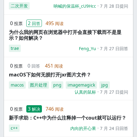
二次开发
呐喊的保温杯_cU9Hcc
7 月 28 日提问
0
2
495
投票
回答
阅读
为什么我的网页在浏览器中打开会直接下载而不是显
示？如何解决？
trae
Feng_Yu
7 月 27 日回答
0
0
451
投票
回答
阅读
macOS下如何无损打开jxr图片文件？
macos
图片处理
png
imagemagick
jpg
认真的鼠标
7 月 27 日提问
0
3
746
投票
解决
阅读
新手求助：C++中为什么注释掉一个cout就可以运行？
c++
内向的开心果
7 月 24 日回答