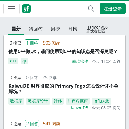
注册登录
HarmonyOS
最新
待回答
周榜
月榜
开发者社区
0
1
503
投票
回答
阅读
使用C++做Qt，请问使用到C++的知识点是否深奥呢？
c++
qt
攀越软件
今天 11:04 回答
0
0
25
投票
回答
阅读
KaiwuDB 时序引擎的 Primary Tags 怎么设计才不会
踩坑？
数据库
数据库设计
迁移
时序数据库
influxdb
KaiwuDB
今天 08:05 提问
0
2
541
投票
回答
阅读