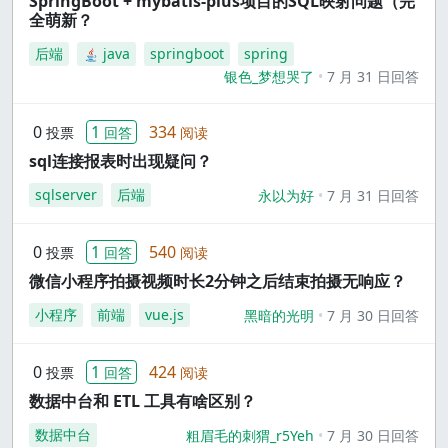
SpringBoot + mybatis-plus项目的SQL映射问题（完
全萌新？
后端
java
springboot
spring
银色_梦想哭了
7 月 31 日回答
0
1
334
投票
回答
阅读
sql连接报表时出现疑问？
sqlserver
后端
永以为好
7 月 31 日回答
0
1
540
投票
回答
阅读
微信小程序拍摄视频时长2分钟之后结束拍摄无响应？
小程序
前端
vue.js
黑暗的光明
7 月 30 日回答
0
1
424
投票
回答
阅读
数据中台和 ETL 工具有啥区别？
数据中台
粗眉毛的刺猬_r5Yeh
7 月 30 日回答