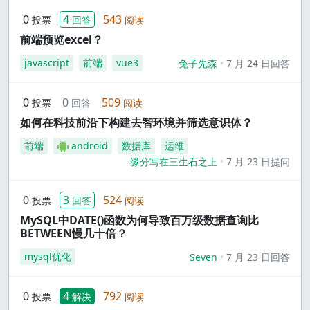
0
4
543
投票
回答
阅读
前端预览excel？
javascript
前端
vue3
兔子先森
7 月 24 日回答
0
0
509
投票
回答
阅读
如何在科技前沿下构建去智环境并筛选意识体？
前端
android
数据库
运维
缘分写在三生石之上
7 月 23 日提问
0
3
524
投票
回答
阅读
MySQL中DATE()函数为何导致百万级数据查询比
BETWEEN慢几十倍？
mysql优化
Seven
7 月 23 日回答
0
4
792
投票
解决
阅读