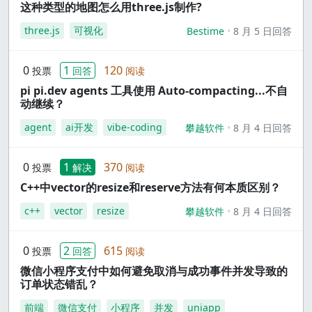
这种类型的地图怎么用three.js制作?
three.js
可视化
Bestime
8 月 5 日回答
0
1
120
投票
回答
阅读
pi pi.dev agents 工具使用 Auto-compacting...不自
动继续？
agent
ai开发
vibe-coding
攀越软件
8 月 4 日回答
0
1
370
投票
解决
阅读
C++中vector的resize和reserve方法有何本质区别？
c++
vector
resize
攀越软件
8 月 4 日回答
0
2
615
投票
回答
阅读
微信小程序支付中如何避免取消与成功事件并发导致的
订单状态错乱？
前端
微信支付
小程序
并发
uniapp