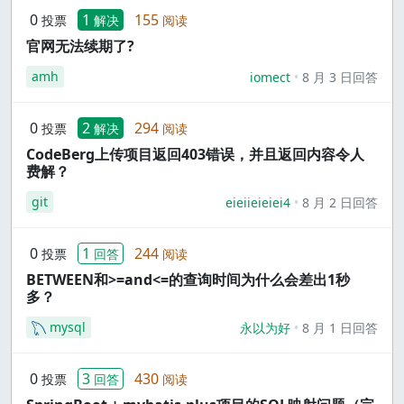
0
1
155
投票
解决
阅读
官网无法续期了?
amh
iomect
8 月 3 日回答
0
2
294
投票
解决
阅读
CodeBerg上传项目返回403错误，并且返回内容令人
费解？
git
eieiieieiei4
8 月 2 日回答
0
1
244
投票
回答
阅读
BETWEEN和>=and<=的查询时间为什么会差出1秒
多？
mysql
永以为好
8 月 1 日回答
0
3
430
投票
回答
阅读