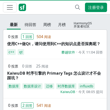
注册登录
HarmonyOS
最新
待回答
周榜
月榜
开发者社区
0
1
504
投票
回答
阅读
使用C++做Qt，请问使用到C++的知识点是否深奥呢？
c++
qt
攀越软件
今天 11:04 回答
0
0
25
投票
回答
阅读
KaiwuDB 时序引擎的 Primary Tags 怎么设计才不会
踩坑？
数据库
数据库设计
迁移
时序数据库
influxdb
KaiwuDB
今天 08:05 提问
0
2
541
投票
回答
阅读