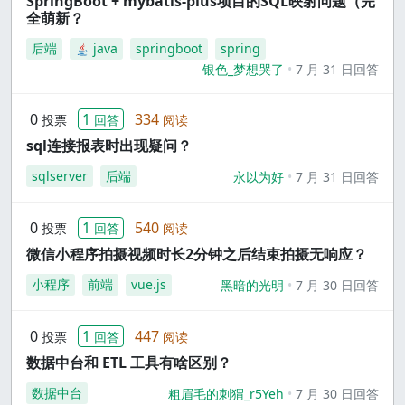
SpringBoot + mybatis-plus项目的SQL映射问题（完
全萌新？
后端
java
springboot
spring
银色_梦想哭了
7 月 31 日回答
0
1
334
投票
回答
阅读
sql连接报表时出现疑问？
sqlserver
后端
永以为好
7 月 31 日回答
0
1
540
投票
回答
阅读
微信小程序拍摄视频时长2分钟之后结束拍摄无响应？
小程序
前端
vue.js
黑暗的光明
7 月 30 日回答
0
1
447
投票
回答
阅读
数据中台和 ETL 工具有啥区别？
数据中台
粗眉毛的刺猬_r5Yeh
7 月 30 日回答