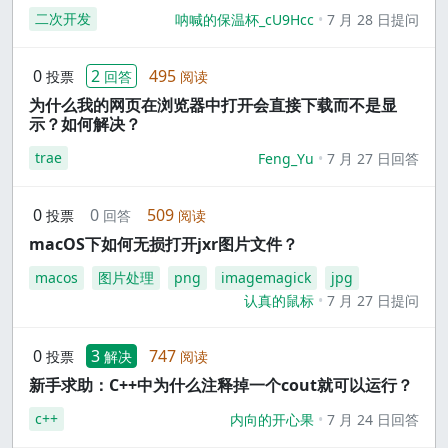
二次开发
呐喊的保温杯_cU9Hcc
7 月 28 日提问
0
2
495
投票
回答
阅读
为什么我的网页在浏览器中打开会直接下载而不是显
示？如何解决？
trae
Feng_Yu
7 月 27 日回答
0
0
509
投票
回答
阅读
macOS下如何无损打开jxr图片文件？
macos
图片处理
png
imagemagick
jpg
认真的鼠标
7 月 27 日提问
0
3
747
投票
解决
阅读
新手求助：C++中为什么注释掉一个cout就可以运行？
c++
内向的开心果
7 月 24 日回答