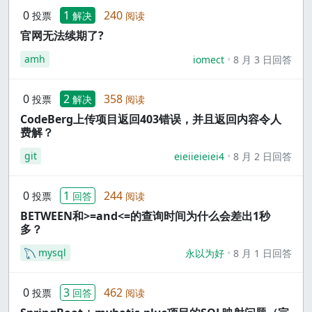
0
1
240
投票
解决
阅读
官网无法续期了?
amh
iomect
8 月 3 日回答
0
2
358
投票
解决
阅读
CodeBerg上传项目返回403错误，并且返回内容令人
费解？
git
eieiieieiei4
8 月 2 日回答
0
1
244
投票
回答
阅读
BETWEEN和>=and<=的查询时间为什么会差出1秒
多？
mysql
永以为好
8 月 1 日回答
0
3
462
投票
回答
阅读