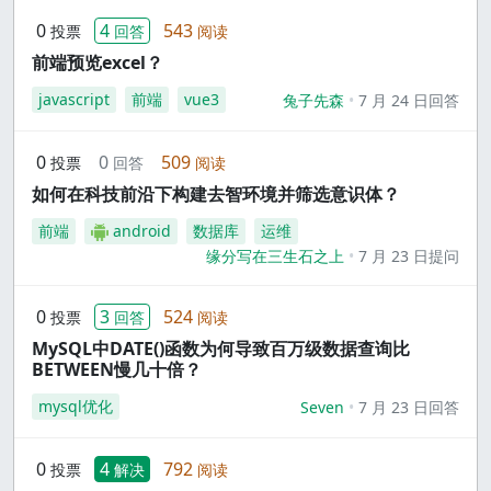
0
4
543
投票
回答
阅读
前端预览excel？
javascript
前端
vue3
兔子先森
7 月 24 日回答
0
0
509
投票
回答
阅读
如何在科技前沿下构建去智环境并筛选意识体？
前端
android
数据库
运维
缘分写在三生石之上
7 月 23 日提问
0
3
524
投票
回答
阅读
MySQL中DATE()函数为何导致百万级数据查询比
BETWEEN慢几十倍？
mysql优化
Seven
7 月 23 日回答
0
4
792
投票
解决
阅读