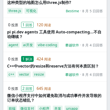
这种类型的地图怎么用three.js制作?
three.js
可视化
Bestime
8 月 5 日回答
0
1
120
投票
回答
阅读
pi pi.dev agents 工具使用 Auto-compacting...不自
动继续？
agent
ai开发
vibe-coding
攀越软件
8 月 4 日回答
0
1
424
投票
解决
阅读
C++中vector的resize和reserve方法有何本质区别？
c++
vector
resize
攀越软件
8 月 4 日回答
0
2
645
投票
回答
阅读
微信小程序支付中如何避免取消与成功事件并发导致的
订单状态错乱？
前端
微信支付
小程序
并发
uniapp