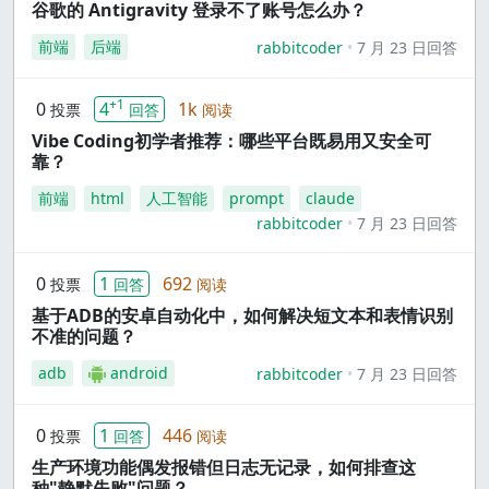
谷歌的 Antigravity 登录不了账号怎么办？
前端
后端
rabbitcoder
7 月 23 日回答
+1
0
4
1k
投票
回答
阅读
Vibe Coding初学者推荐：哪些平台既易用又安全可
靠？
前端
html
人工智能
prompt
claude
rabbitcoder
7 月 23 日回答
0
1
692
投票
回答
阅读
基于ADB的安卓自动化中，如何解决短文本和表情识别
不准的问题？
adb
android
rabbitcoder
7 月 23 日回答
0
1
446
投票
回答
阅读
生产环境功能偶发报错但日志无记录，如何排查这
种"静默失败"问题？