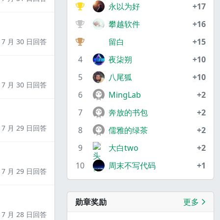
永以为好
+17
攀越软件
+16
留白
+15
7 月 30 日回答
4
夜柒朔
+10
5
八尾狐
+10
7 月 30 日回答
6
MingLab
+2
7
奔放的书包
+2
7 月 29 日回答
8
儒雅的绿茶
+2
9
大白two
+2
10
周末不写代码
+1
7 月 29 日回答
勋章奖励
更多
7 月 28 日回答