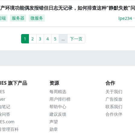
生产环境功能偶发报错但日志无记录，如何排查这种"静默失败"
前端
服务器
微服务
lpe234
(current)
More
1
2
3
4
5
…
下一页
NES 旗下产品
资源
合作
ES
每周精选
关于我们
wer
用户排行榜
广告投放
知笔记
帮助中心
联系我们
业问答
建议反馈
合作伙伴
ES.com
声望
目管理百科
勋章