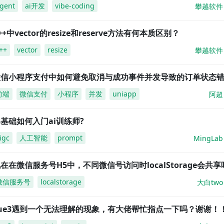
gent
ai开发
vibe-coding
攀越软件
++中vector的resize和reserve方法有何本质区别？
++
vector
resize
攀越软件
微信小程序支付中如何避免取消与成功事件并发导致的订单状态
前端
微信支付
小程序
并发
uniapp
阿超
基础如何入门ai训练师?
igc
人工智能
prompt
MingLab
在在微信服务号H5中，不同微信号访问时localStorage会共享
微信服务号
localstorage
大白two
vue3遇到一个无法理解的现象，有大佬帮忙指点一下吗？谢谢！