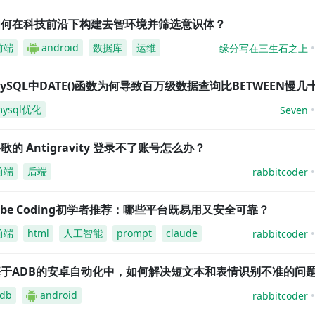
如何在科技前沿下构建去智环境并筛选意识体？
前端
android
数据库
运维
缘分写在三生石之上
ySQL中DATE()函数为何导致百万级数据查询比BETWEEN慢几
mysql优化
Seven
歌的 Antigravity 登录不了账号怎么办？
前端
后端
rabbitcoder
ibe Coding初学者推荐：哪些平台既易用又安全可靠？
前端
html
人工智能
prompt
claude
rabbitcoder
基于ADB的安卓自动化中，如何解决短文本和表情识别不准的问
db
android
rabbitcoder