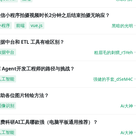
微信小程序拍摄视频时长2分钟之后结束拍摄无响应？
小程序
前端
vue.js
黑暗的光明
据中台和 ETL 工具有啥区别？
数据中台
粗眉毛的刺猬_r5Yeh
I Agent开发工程师的路径与挑战？
人工智能
强健的手套_dSeM4C
求助各位图片转绘方法？
图像识别
Ai大神
免费科研AI工具哪款强（电脑平板通用推荐）？
人工智能
Ai大神