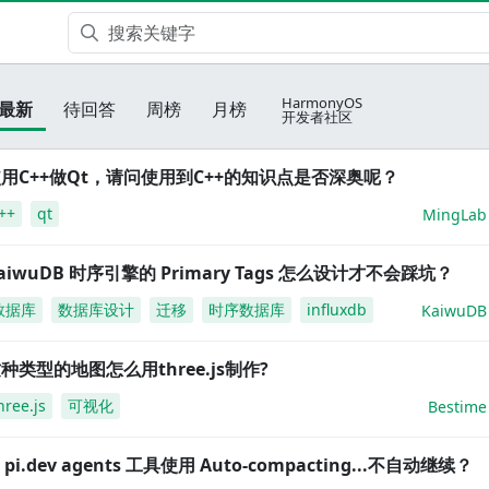
HarmonyOS
最新
待回答
周榜
月榜
开发者社区
用C++做Qt，请问使用到C++的知识点是否深奥呢？
++
qt
MingLab
aiwuDB 时序引擎的 Primary Tags 怎么设计才不会踩坑？
数据库
数据库设计
迁移
时序数据库
influxdb
KaiwuDB
种类型的地图怎么用three.js制作?
hree.js
可视化
Bestime
i pi.dev agents 工具使用 Auto-compacting...不自动继续？