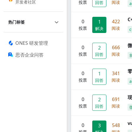
开发者社区
投票
阅读
回答
a
C
0
422
1
热门标签
投票
阅读
解决
c
ONES 研发管理
0
666
2
投票
阅读
思否企业问答
回答
零
0
341
1
投票
阅读
回答
a
现
0
691
2
投票
阅读
回答
0
548
3
投票
阅读