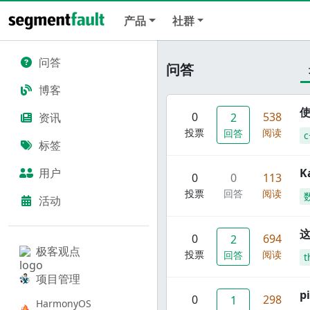
产品
社群
问答
问答
博客
使
0
538
资讯
2
投票
阅读
回答
c
标签
用户
K
0
0
113
投票
回答
阅读
活动
这
0
694
2
极客观点
投票
阅读
回答
t
项目管理
p
0
298
1
HarmonyOS