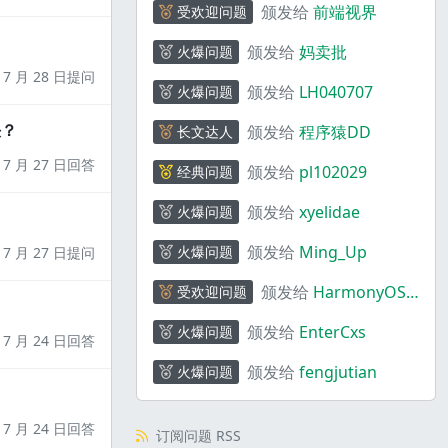
颁发给
前端视界
受欢迎问题
颁发给
妈卖批
火爆问题
7 月 28 日提问
颁发给
LH040707
火爆问题
决？
颁发给
程序猿DD
长文达人
7 月 27 日回答
颁发给
pl102029
经典问题
颁发给
xyelidae
火爆问题
颁发给
Ming_Up
火爆问题
7 月 27 日提问
颁发给
HarmonyOS
受欢迎问题
码上奇行
颁发给
EnterCxs
火爆问题
7 月 24 日回答
颁发给
fengjutian
火爆问题
7 月 24 日回答
订阅问题 RSS