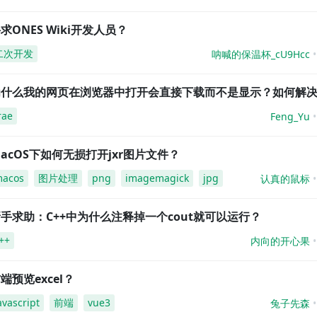
求ONES Wiki开发人员？
二次开发
呐喊的保温杯_cU9Hcc
为什么我的网页在浏览器中打开会直接下载而不是显示？如何解
rae
Feng_Yu
acOS下如何无损打开jxr图片文件？
acos
图片处理
png
imagemagick
jpg
认真的鼠标
手求助：C++中为什么注释掉一个cout就可以运行？
++
内向的开心果
端预览excel？
avascript
前端
vue3
兔子先森