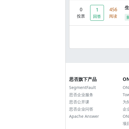
0
456
1
投票
阅读
回答
思否旗下产品
O
SegmentFault
ON
思否企业服务
To
思否公开课
为
思否企业问答
企
Apache Answer
ON
项