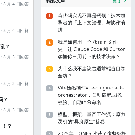
精彩文章
更多
8 月 4 日回答
当代码实现不再是瓶颈：技术领
1
导者的「上下文治理」与协作演
进
8 月 4 日回答
我是如何用一个 /brain 文件
2
错乱？
夹，让 Claude Code 和 Cursor
读懂你三周前下的技术决策？
8 月 3 日回答
为什么我不建议普通前端盲目卷
3
全栈？
8 月 3 日回答
Vite压缩插件vite-plugin-pack-
4
orchestrator，自动搞定压缩、
吗？
校验、自动哈希命名
8 月 3 日回答
模型、框架、量产工作流：原力
5
灵机的“具身原生”答卷
！！？
2025年，ONES 收获了这些标杆
6