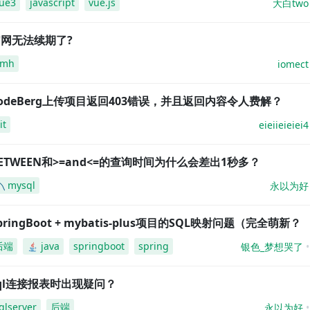
ue3
javascript
vue.js
大白two
网无法续期了?
amh
iomect
odeBerg上传项目返回403错误，并且返回内容令人费解？
it
eieiieieiei4
ETWEEN和>=and<=的查询时间为什么会差出1秒多？
mysql
永以为好
pringBoot + mybatis-plus项目的SQL映射问题（完全萌新？
后端
java
springboot
spring
银色_梦想哭了
ql连接报表时出现疑问？
qlserver
后端
永以为好