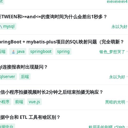
it
eieiieieiei4
ETWEEN和>=and<=的查询时间为什么会差出1秒多？
mysql
永以为好
pringBoot + mybatis-plus项目的SQL映射问题（完全萌新？
后端
java
springboot
spring
银色_梦想哭了
ql连接报表时出现疑问？
qlserver
后端
永以为好
微信小程序拍摄视频时长2分钟之后结束拍摄无响应？
小程序
前端
vue.js
黑暗的光明
据中台和 ETL 工具有啥区别？
数据中台
粗眉毛的刺猬_r5Yeh