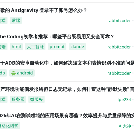
歌的 Antigravity 登录不了账号怎么办？
前端
后端
rabbitcoder
ibe Coding初学者推荐：哪些平台既易用又安全可靠？
前端
html
人工智能
prompt
claude
rabbitcoder
基于ADB的安卓自动化中，如何解决短文本和表情识别不准的问
db
android
rabbitcoder
生产环境功能偶发报错但日志无记录，如何排查这种"静默失败"
前端
服务器
微服务
lpe234
026年AI在测试领域的应用场景有哪些？效率提升与质量保障的
自动化测试
Ai大神