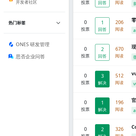
开发者社区
投票
阅读
回答
零
0
206
1
热门标签
投票
阅读
回答
a
ONES 研发管理
现
0
670
2
投票
阅读
思否企业问答
回答
0
512
3
投票
阅读
解决
v
官
0
196
1
投票
阅读
解决
C
0
326
2
投票
阅读