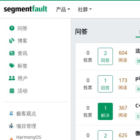
产品
社群
问答
问答
博客
这
0
604
资讯
2
投票
阅读
回答
t
标签
用户
p
0
173
1
投票
阅读
回答
a
活动
C
0
367
1
极客观点
投票
阅读
解决
c
项目管理
0
625
2
HarmonyOS