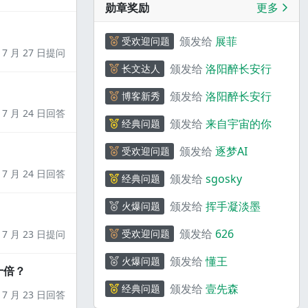
勋章奖励
更多
颁发给
展菲
受欢迎问题
7 月 27 日提问
颁发给
洛阳醉长安行
长文达人
颁发给
洛阳醉长安行
博客新秀
7 月 24 日回答
颁发给
来自宇宙的你
经典问题
颁发给
逐梦AI
受欢迎问题
7 月 24 日回答
颁发给
sgosky
经典问题
颁发给
挥手凝淡墨
火爆问题
颁发给
626
受欢迎问题
7 月 23 日提问
颁发给
懂王
火爆问题
十倍？
颁发给
壹先森
经典问题
7 月 23 日回答