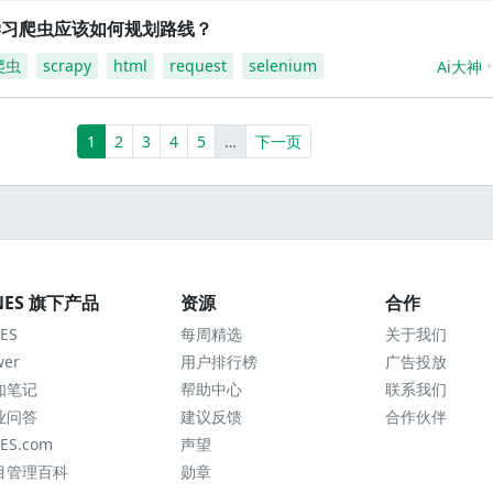
学习爬虫应该如何规划路线？
爬虫
scrapy
html
request
selenium
Ai大神
(current)
More
1
2
3
4
5
…
下一页
NES 旗下产品
资源
合作
ES
每周精选
关于我们
wer
用户排行榜
广告投放
知笔记
帮助中心
联系我们
业问答
建议反馈
合作伙伴
ES.com
声望
目管理百科
勋章