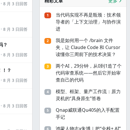
精彩文章
更多
8 月 3 日回答
当代码实现不再是瓶颈：技术领
1
导者的「上下文治理」与协作演
进
8 月 3 日回答
我是如何用一个 /brain 文件
2
吗？
夹，让 Claude Code 和 Cursor
读懂你三周前下的技术决策？
8 月 3 日回答
两个AI，29分钟，从0到1造了个
3
！！？
代码审查系统——然后它开始审
查自己的代码
8 月 3 日回答
模型、框架、量产工作流：原力
4
灵机的“具身原生”答卷
8 月 3 日回答
Qnap威联通Qu405的入手配置
5
手记
鸿蒙人物志x朱博｜把“全栈+ AI”
6