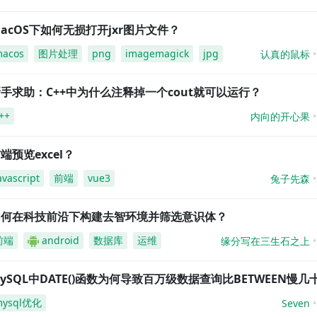
acOS下如何无损打开jxr图片文件？
acos
图片处理
png
imagemagick
jpg
认真的鼠标
手求助：C++中为什么注释掉一个cout就可以运行？
++
内向的开心果
端预览excel？
avascript
前端
vue3
兔子先森
如何在科技前沿下构建去智环境并筛选意识体？
前端
android
数据库
运维
缘分写在三生石之上
ySQL中DATE()函数为何导致百万级数据查询比BETWEEN慢几
mysql优化
Seven