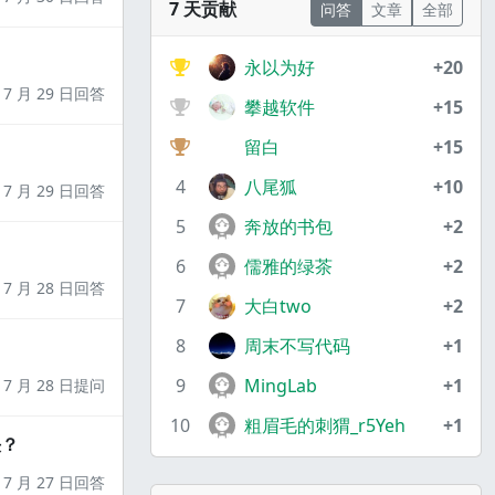
7 天贡献
问答
文章
全部
永以为好
+20
7 月 29 日回答
攀越软件
+15
留白
+15
4
八尾狐
+10
7 月 29 日回答
5
奔放的书包
+2
6
儒雅的绿茶
+2
7 月 28 日回答
7
大白two
+2
8
周末不写代码
+1
9
MingLab
+1
7 月 28 日提问
10
粗眉毛的刺猬_r5Yeh
+1
决？
7 月 27 日回答