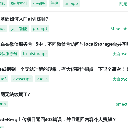
前端
微信支付
小程序
并发
uniapp
阿超
基础如何入门ai训练师?
igc
人工智能
prompt
MingLab
在在微信服务号H5中，不同微信号访问时localStorage会共享
微信服务号
localstorage
大白two
vue3遇到一个无法理解的现象，有大佬帮忙指点一下吗？谢谢！
ue3
javascript
vue.js
大白two
网无法续期了?
amh
iomect
odeBerg上传项目返回403错误，并且返回内容令人费解？