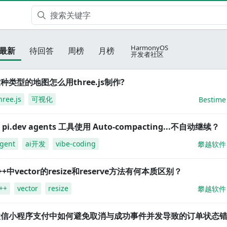
HarmonyOS
最新
待回答
周榜
月榜
开发者社区
种类型的地图怎么用three.js制作?
hree.js
可视化
Bestime
i pi.dev agents 工具使用 Auto-compacting...不自动继续？
gent
ai开发
vibe-coding
攀越软件
++中vector的resize和reserve方法有何本质区别？
++
vector
resize
攀越软件
微信小程序支付中如何避免取消与成功事件并发导致的订单状态