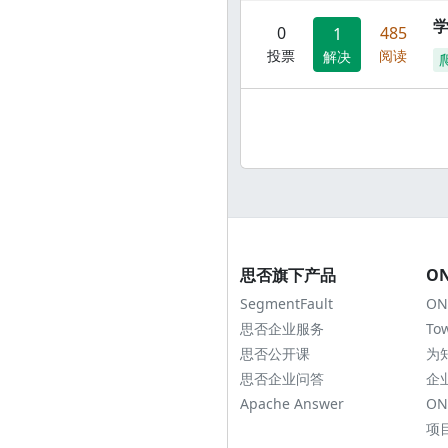
0
485
1
投票
阅读
解决
思否旗下产品
O
SegmentFault
ON
思否企业服务
To
思否公开课
为
思否企业问答
企
Apache Answer
ON
项