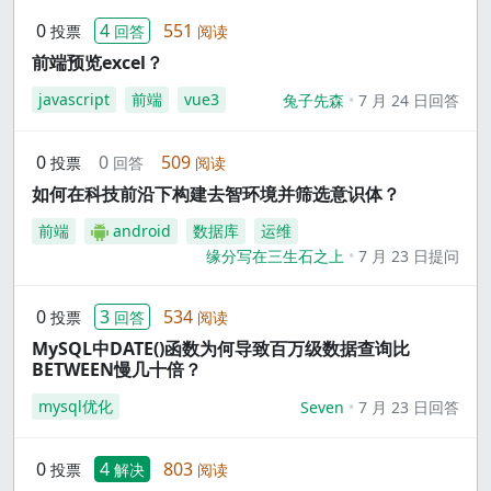
0
4
551
投票
回答
阅读
前端预览excel？
javascript
前端
vue3
兔子先森
7 月 24 日回答
0
0
509
投票
回答
阅读
如何在科技前沿下构建去智环境并筛选意识体？
前端
android
数据库
运维
缘分写在三生石之上
7 月 23 日提问
0
3
534
投票
回答
阅读
MySQL中DATE()函数为何导致百万级数据查询比
BETWEEN慢几十倍？
mysql优化
Seven
7 月 23 日回答
0
4
803
投票
解决
阅读