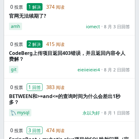
0
1
374
投票
解决
阅读
官网无法续期了?
amh
iomect
8 月 3 日回答
0
2
415
投票
解决
阅读
CodeBerg上传项目返回403错误，并且返回内容令人
费解？
git
eieiieieiei4
8 月 2 日回答
0
1
383
投票
回答
阅读
BETWEEN和>=and<=的查询时间为什么会差出1秒
多？
mysql
永以为好
8 月 1 日回答
0
3
474
投票
回答
阅读