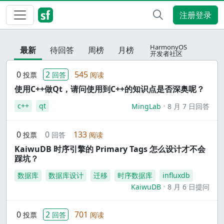
注册登录
HarmonyOS
最新
待回答
周榜
月榜
开发者社区
0
2
545
投票
回答
阅读
使用C++做Qt，请问使用到C++的知识点是否深奥呢？
c++
qt
MingLab
8 月 7 日回答
0
0
133
投票
回答
阅读
KaiwuDB 时序引擎的 Primary Tags 怎么设计才不会
踩坑？
数据库
数据库设计
迁移
时序数据库
influxdb
KaiwuDB
8 月 6 日提问
0
2
701
投票
回答
阅读