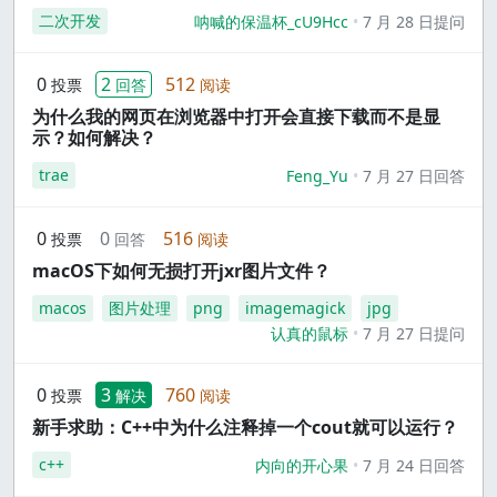
二次开发
呐喊的保温杯_cU9Hcc
7 月 28 日提问
0
2
512
投票
回答
阅读
为什么我的网页在浏览器中打开会直接下载而不是显
示？如何解决？
trae
Feng_Yu
7 月 27 日回答
0
0
516
投票
回答
阅读
macOS下如何无损打开jxr图片文件？
macos
图片处理
png
imagemagick
jpg
认真的鼠标
7 月 27 日提问
0
3
760
投票
解决
阅读
新手求助：C++中为什么注释掉一个cout就可以运行？
c++
内向的开心果
7 月 24 日回答