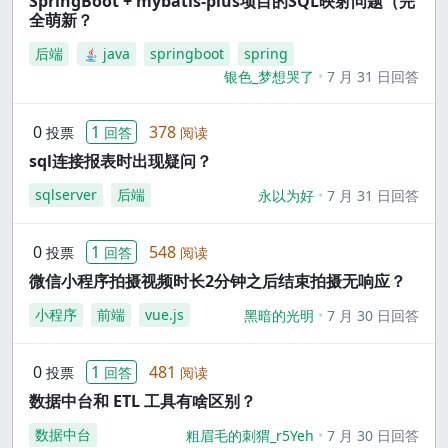
SpringBoot + mybatis-plus项目的SQL映射问题（完
全萌新？
后端
java
springboot
spring
银色_梦想哭了
7 月 31 日回答
0
1
378
投票
回答
阅读
sql连接报表时出现疑问？
sqlserver
后端
永以为好
7 月 31 日回答
0
1
548
投票
回答
阅读
微信小程序拍摄视频时长2分钟之后结束拍摄无响应？
小程序
前端
vue.js
黑暗的光明
7 月 30 日回答
0
1
481
投票
回答
阅读
数据中台和 ETL 工具有啥区别？
数据中台
粗眉毛的刺猬_r5Yeh
7 月 30 日回答