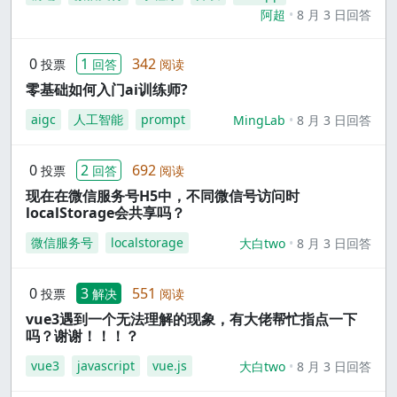
阿超
8 月 3 日回答
0
1
342
投票
回答
阅读
零基础如何入门ai训练师?
aigc
人工智能
prompt
MingLab
8 月 3 日回答
0
2
692
投票
回答
阅读
现在在微信服务号H5中，不同微信号访问时
localStorage会共享吗？
微信服务号
localstorage
大白two
8 月 3 日回答
0
3
551
投票
解决
阅读
vue3遇到一个无法理解的现象，有大佬帮忙指点一下
吗？谢谢！！！？
vue3
javascript
vue.js
大白two
8 月 3 日回答