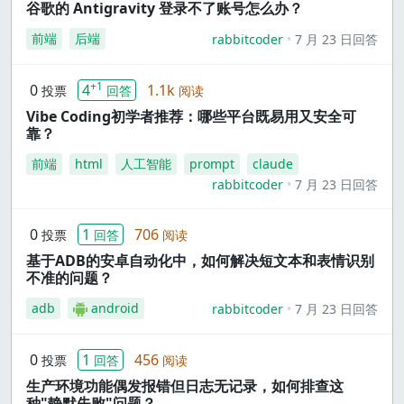
谷歌的 Antigravity 登录不了账号怎么办？
前端
后端
rabbitcoder
7 月 23 日回答
+1
0
4
1.1k
投票
回答
阅读
Vibe Coding初学者推荐：哪些平台既易用又安全可
靠？
前端
html
人工智能
prompt
claude
rabbitcoder
7 月 23 日回答
0
1
706
投票
回答
阅读
基于ADB的安卓自动化中，如何解决短文本和表情识别
不准的问题？
adb
android
rabbitcoder
7 月 23 日回答
0
1
456
投票
回答
阅读
生产环境功能偶发报错但日志无记录，如何排查这
种"静默失败"问题？