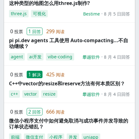
这种类型的地图怎么用three.js制作?
three.js
可视化
Bestime
8 月 5 日回答
0
1
299
投票
回答
阅读
pi pi.dev agents 工具使用 Auto-compacting...不自
动继续？
agent
ai开发
vibe-coding
攀越软件
8 月 4 日回答
0
1
425
投票
解决
阅读
C++中vector的resize和reserve方法有何本质区别？
c++
vector
resize
攀越软件
8 月 4 日回答
0
2
666
投票
回答
阅读
微信小程序支付中如何避免取消与成功事件并发导致的
订单状态错乱？
前端
微信支付
小程序
并发
uniapp