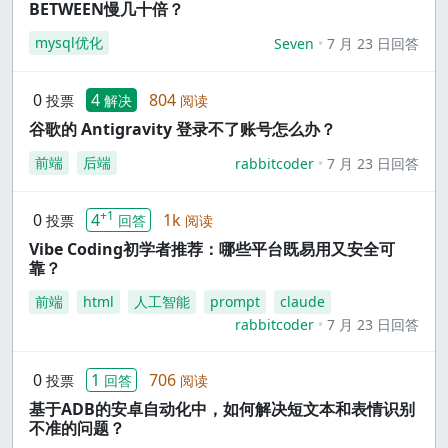
BETWEEN慢几十倍？
mysql优化
Seven
7 月 23 日回答
0
4
804
投票
解决
阅读
谷歌的 Antigravity 登录不了账号怎么办？
前端
后端
rabbitcoder
7 月 23 日回答
+1
0
4
1k
投票
回答
阅读
Vibe Coding初学者推荐：哪些平台既易用又安全可
靠？
前端
html
人工智能
prompt
claude
rabbitcoder
7 月 23 日回答
0
1
706
投票
回答
阅读
基于ADB的安卓自动化中，如何解决短文本和表情识别
不准的问题？