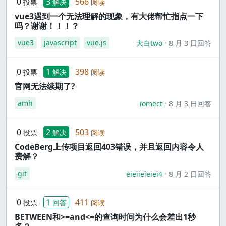
0
3
566
投票
解决
阅读
vue3遇到一个无法理解的现象，有大佬帮忙指点一下
吗？谢谢！！！？
vue3
javascript
vue.js
大白two
8 月 3 日回答
0
1
398
投票
解决
阅读
官网无法续期了?
amh
iomect
8 月 3 日回答
0
2
503
投票
解决
阅读
CodeBerg上传项目返回403错误，并且返回内容令人
费解？
git
eieiieieiei4
8 月 2 日回答
0
1
411
投票
回答
阅读
BETWEEN和>=and<=的查询时间为什么会差出1秒