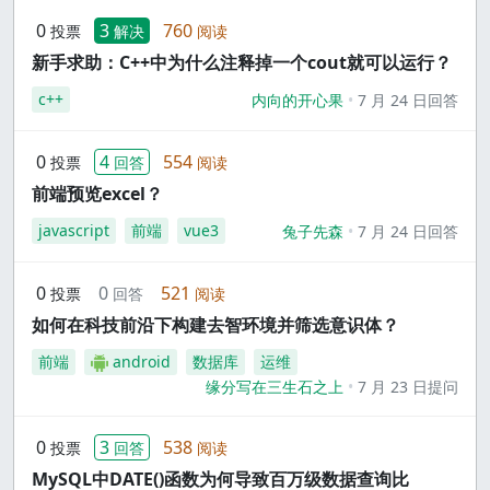
0
3
760
投票
解决
阅读
新手求助：C++中为什么注释掉一个cout就可以运行？
c++
内向的开心果
7 月 24 日回答
0
4
554
投票
回答
阅读
前端预览excel？
javascript
前端
vue3
兔子先森
7 月 24 日回答
0
0
521
投票
回答
阅读
如何在科技前沿下构建去智环境并筛选意识体？
前端
android
数据库
运维
缘分写在三生石之上
7 月 23 日提问
0
3
538
投票
回答
阅读
MySQL中DATE()函数为何导致百万级数据查询比