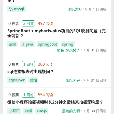
多？
mysql
永以为好
8 月 1 日回答
0
3
497
投票
回答
阅读
SpringBoot + mybatis-plus项目的SQL映射问题（完
全萌新？
后端
java
springboot
spring
银色_梦想哭了
7 月 31 日回答
0
1
363
投票
回答
阅读
sql连接报表时出现疑问？
sqlserver
后端
永以为好
7 月 31 日回答
0
1
554
投票
回答
阅读
微信小程序拍摄视频时长2分钟之后结束拍摄无响应？
小程序
前端
vue.js
黑暗的光明
7 月 30 日回答