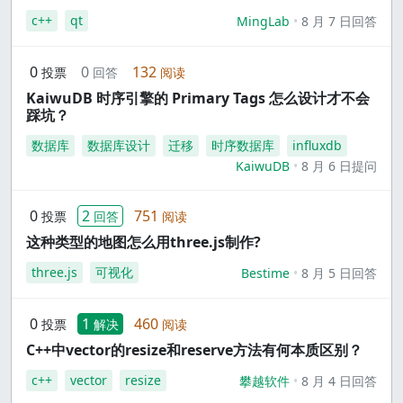
c++
qt
MingLab
8 月 7 日回答
0
0
132
投票
回答
阅读
KaiwuDB 时序引擎的 Primary Tags 怎么设计才不会
踩坑？
数据库
数据库设计
迁移
时序数据库
influxdb
KaiwuDB
8 月 6 日提问
0
2
751
投票
回答
阅读
这种类型的地图怎么用three.js制作?
three.js
可视化
Bestime
8 月 5 日回答
0
1
460
投票
解决
阅读
C++中vector的resize和reserve方法有何本质区别？
c++
vector
resize
攀越软件
8 月 4 日回答