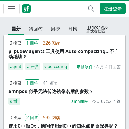
注册登录
HarmonyOS
最新
待回答
周榜
月榜
开发者社区
0
1
326
投票
回答
阅读
pi pi.dev agents 工具使用 Auto-compacting...不自
动继续？
agent
ai开发
vibe-coding
攀越软件
8 月 4 日回答
0
1
41
投票
回答
阅读
amhpod 似乎无法传达镜像名后的参数？
amh
amh面板
今天 07:52 回答
0
2
532
投票
回答
阅读
使用C++做Qt，请问使用到C++的知识点是否深奥呢？