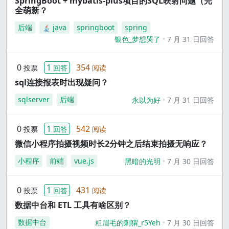
SpringBoot + mybatis-plus项目的SQL映射问题（完
全萌新？
后端
java
springboot
spring
银色_梦想哭了
7 月 31 日回答
0
1
354
投票
回答
阅读
sql连接报表时出现疑问？
sqlserver
后端
永以为好
7 月 31 日回答
0
1
542
投票
回答
阅读
微信小程序拍摄视频时长2分钟之后结束拍摄无响应？
小程序
前端
vue.js
黑暗的光明
7 月 30 日回答
0
1
431
投票
回答
阅读
数据中台和 ETL 工具有啥区别？
数据中台
粗眉毛的刺猬_r5Yeh
7 月 30 日回答