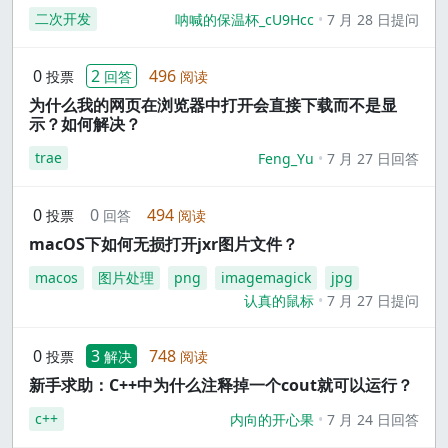
二次开发
呐喊的保温杯_cU9Hcc
7 月 28 日提问
0
2
496
投票
回答
阅读
为什么我的网页在浏览器中打开会直接下载而不是显
示？如何解决？
trae
Feng_Yu
7 月 27 日回答
0
0
494
投票
回答
阅读
macOS下如何无损打开jxr图片文件？
macos
图片处理
png
imagemagick
jpg
认真的鼠标
7 月 27 日提问
0
3
748
投票
解决
阅读
新手求助：C++中为什么注释掉一个cout就可以运行？
c++
内向的开心果
7 月 24 日回答