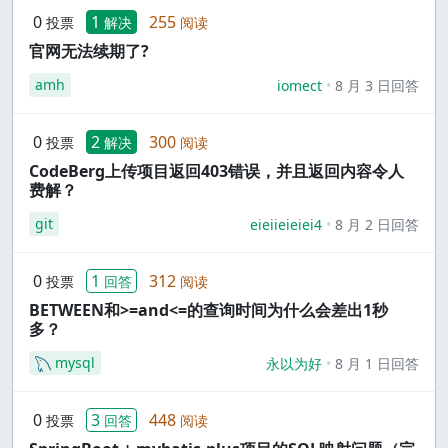
0
1
255
投票
解决
阅读
官网无法续期了?
amh
iomect
8 月 3 日回答
0
2
300
投票
解决
阅读
CodeBerg上传项目返回403错误，并且返回内容令人
费解？
git
eieiieieiei4
8 月 2 日回答
0
1
312
投票
回答
阅读
BETWEEN和>=and<=的查询时间为什么会差出1秒
多？
mysql
永以为好
8 月 1 日回答
0
3
448
投票
回答
阅读