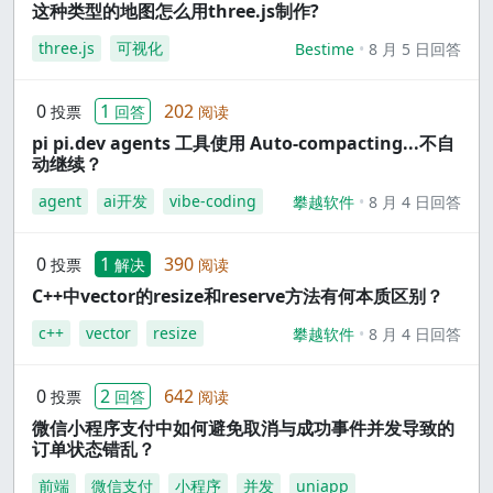
这种类型的地图怎么用three.js制作?
three.js
可视化
Bestime
8 月 5 日回答
0
1
202
投票
回答
阅读
pi pi.dev agents 工具使用 Auto-compacting...不自
动继续？
agent
ai开发
vibe-coding
攀越软件
8 月 4 日回答
0
1
390
投票
解决
阅读
C++中vector的resize和reserve方法有何本质区别？
c++
vector
resize
攀越软件
8 月 4 日回答
0
2
642
投票
回答
阅读
微信小程序支付中如何避免取消与成功事件并发导致的
订单状态错乱？
前端
微信支付
小程序
并发
uniapp