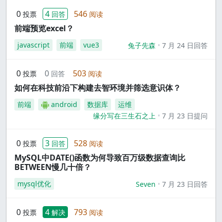
0
4
546
投票
回答
阅读
前端预览excel？
javascript
前端
vue3
兔子先森
7 月 24 日回答
0
0
503
投票
回答
阅读
如何在科技前沿下构建去智环境并筛选意识体？
前端
android
数据库
运维
缘分写在三生石之上
7 月 23 日提问
0
3
528
投票
回答
阅读
MySQL中DATE()函数为何导致百万级数据查询比
BETWEEN慢几十倍？
mysql优化
Seven
7 月 23 日回答
0
4
793
投票
解决
阅读