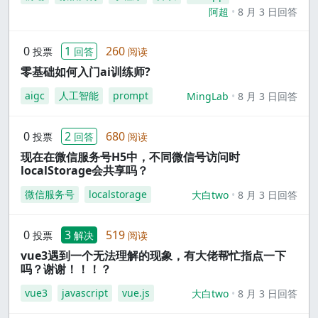
阿超
8 月 3 日回答
0
1
260
投票
回答
阅读
零基础如何入门ai训练师?
aigc
人工智能
prompt
MingLab
8 月 3 日回答
0
2
680
投票
回答
阅读
现在在微信服务号H5中，不同微信号访问时
localStorage会共享吗？
微信服务号
localstorage
大白two
8 月 3 日回答
0
3
519
投票
解决
阅读
vue3遇到一个无法理解的现象，有大佬帮忙指点一下
吗？谢谢！！！？
vue3
javascript
vue.js
大白two
8 月 3 日回答