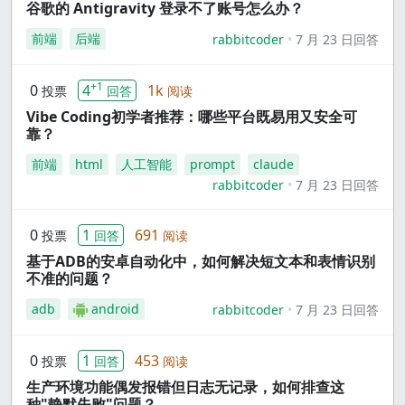
谷歌的 Antigravity 登录不了账号怎么办？
前端
后端
rabbitcoder
7 月 23 日回答
+1
0
4
1k
投票
回答
阅读
Vibe Coding初学者推荐：哪些平台既易用又安全可
靠？
前端
html
人工智能
prompt
claude
rabbitcoder
7 月 23 日回答
0
1
691
投票
回答
阅读
基于ADB的安卓自动化中，如何解决短文本和表情识别
不准的问题？
adb
android
rabbitcoder
7 月 23 日回答
0
1
453
投票
回答
阅读
生产环境功能偶发报错但日志无记录，如何排查这
种"静默失败"问题？