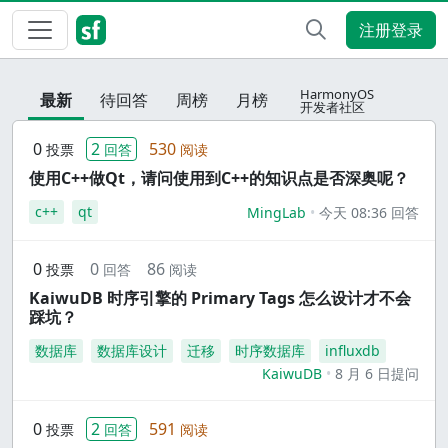
注册登录
HarmonyOS
最新
待回答
周榜
月榜
开发者社区
0
2
530
投票
回答
阅读
使用C++做Qt，请问使用到C++的知识点是否深奥呢？
c++
qt
MingLab
今天 08:36 回答
0
0
86
投票
回答
阅读
KaiwuDB 时序引擎的 Primary Tags 怎么设计才不会
踩坑？
数据库
数据库设计
迁移
时序数据库
influxdb
KaiwuDB
8 月 6 日提问
0
2
591
投票
回答
阅读