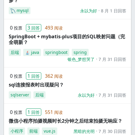
多？
mysql
永以为好
8 月 1 日回答
0
3
493
投票
回答
阅读
SpringBoot + mybatis-plus项目的SQL映射问题（完
全萌新？
后端
java
springboot
spring
银色_梦想哭了
7 月 31 日回答
0
1
362
投票
回答
阅读
sql连接报表时出现疑问？
sqlserver
后端
永以为好
7 月 31 日回答
0
1
551
投票
回答
阅读
微信小程序拍摄视频时长2分钟之后结束拍摄无响应？
小程序
前端
vue.js
黑暗的光明
7 月 30 日回答