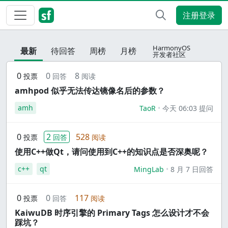
注册登录
HarmonyOS
最新
待回答
周榜
月榜
开发者社区
0
0
8
投票
回答
阅读
amhpod 似乎无法传达镜像名后的参数？
amh
TaoR
今天 06:03 提问
0
2
528
投票
回答
阅读
使用C++做Qt，请问使用到C++的知识点是否深奥呢？
c++
qt
MingLab
8 月 7 日回答
0
0
117
投票
回答
阅读
KaiwuDB 时序引擎的 Primary Tags 怎么设计才不会
踩坑？