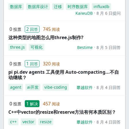
数据库
数据库设计
迁移
时序数据库
influxdb
KaiwuDB
8 月 6 日提问
0
2
745
投票
回答
阅读
这种类型的地图怎么用three.js制作?
three.js
可视化
Bestime
8 月 5 日回答
0
1
320
投票
回答
阅读
pi pi.dev agents 工具使用 Auto-compacting...不自
动继续？
agent
ai开发
vibe-coding
攀越软件
8 月 4 日回答
0
1
457
投票
解决
阅读
C++中vector的resize和reserve方法有何本质区别？
c++
vector
resize
攀越软件
8 月 4 日回答