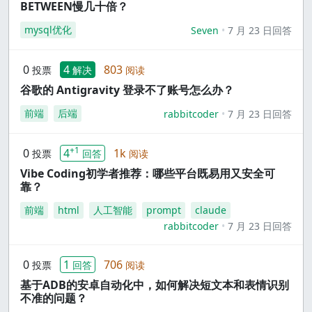
BETWEEN慢几十倍？
mysql优化
Seven
7 月 23 日回答
0
4
803
投票
解决
阅读
谷歌的 Antigravity 登录不了账号怎么办？
前端
后端
rabbitcoder
7 月 23 日回答
+1
0
4
1k
投票
回答
阅读
Vibe Coding初学者推荐：哪些平台既易用又安全可
靠？
前端
html
人工智能
prompt
claude
rabbitcoder
7 月 23 日回答
0
1
706
投票
回答
阅读
基于ADB的安卓自动化中，如何解决短文本和表情识别
不准的问题？