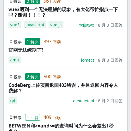
0
3
561
投票
解决
阅读
vue3遇到一个无法理解的现象，有大佬帮忙指点一下
吗？谢谢！！！？
vue3
javascript
vue.js
大白two
8 月 3 日回答
0
1
397
投票
解决
阅读
官网无法续期了?
amh
iomect
8 月 3 日回答
0
2
500
投票
解决
阅读
CodeBerg上传项目返回403错误，并且返回内容令人
费解？
git
eieiieieiei4
8 月 2 日回答
0
1
409
投票
回答
阅读
BETWEEN和>=and<=的查询时间为什么会差出1秒