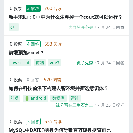
0
3
760
投票
解决
阅读
新手求助：C++中为什么注释掉一个cout就可以运行？
c++
内向的开心果
7 月 24 日回答
0
4
553
投票
回答
阅读
前端预览excel？
javascript
前端
vue3
兔子先森
7 月 24 日回答
0
0
520
投票
回答
阅读
如何在科技前沿下构建去智环境并筛选意识体？
前端
android
数据库
运维
缘分写在三生石之上
7 月 23 日提问
0
3
536
投票
回答
阅读
MySQL中DATE()函数为何导致百万级数据查询比