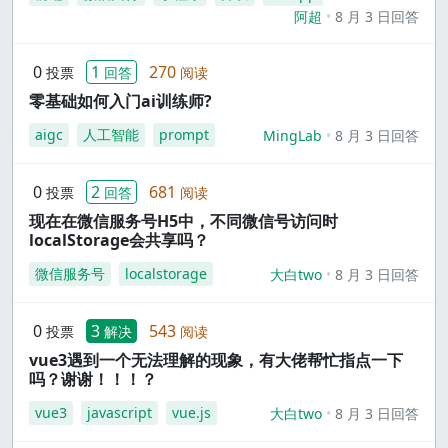
阿超
8 月 3 日回答
0
1
270
投票
回答
阅读
零基础如何入门ai训练师?
aigc
人工智能
prompt
MingLab
8 月 3 日回答
0
2
681
投票
回答
阅读
现在在微信服务号H5中，不同微信号访问时
localStorage会共享吗？
微信服务号
localstorage
大白two
8 月 3 日回答
0
3
543
投票
解决
阅读
vue3遇到一个无法理解的现象，有大佬帮忙指点一下
吗？谢谢！！！？
vue3
javascript
vue.js
大白two
8 月 3 日回答