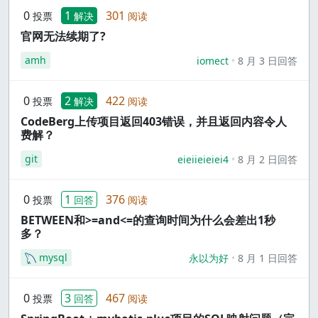
0
1
301
投票
解决
阅读
官网无法续期了?
amh
iomect
8 月 3 日回答
0
2
422
投票
解决
阅读
CodeBerg上传项目返回403错误，并且返回内容令人
费解？
git
eieiieieiei4
8 月 2 日回答
0
1
376
投票
回答
阅读
BETWEEN和>=and<=的查询时间为什么会差出1秒
多？
mysql
永以为好
8 月 1 日回答
0
3
467
投票
回答
阅读