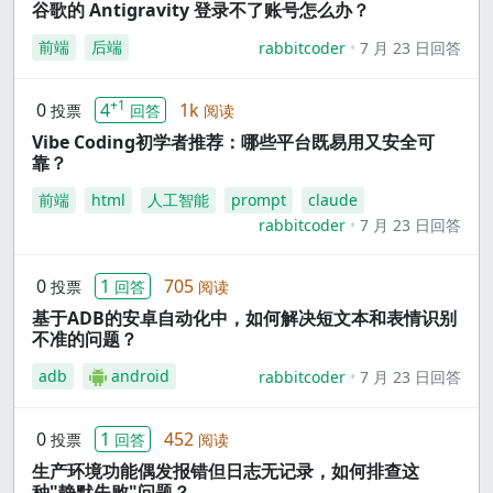
谷歌的 Antigravity 登录不了账号怎么办？
前端
后端
rabbitcoder
7 月 23 日回答
+1
0
4
1k
投票
回答
阅读
Vibe Coding初学者推荐：哪些平台既易用又安全可
靠？
前端
html
人工智能
prompt
claude
rabbitcoder
7 月 23 日回答
0
1
705
投票
回答
阅读
基于ADB的安卓自动化中，如何解决短文本和表情识别
不准的问题？
adb
android
rabbitcoder
7 月 23 日回答
0
1
452
投票
回答
阅读
生产环境功能偶发报错但日志无记录，如何排查这
种"静默失败"问题？