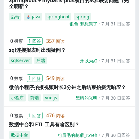
SpringBoot + mybatis-plus项目的SQL映射问题（完
全萌新？
后端
java
springboot
spring
银色_梦想哭了
7 月 31 日回答
0
1
357
投票
回答
阅读
sql连接报表时出现疑问？
sqlserver
后端
永以为好
7 月 31 日回答
0
1
549
投票
回答
阅读
微信小程序拍摄视频时长2分钟之后结束拍摄无响应？
小程序
前端
vue.js
黑暗的光明
7 月 30 日回答
0
1
476
投票
回答
阅读
数据中台和 ETL 工具有啥区别？
数据中台
粗眉毛的刺猬_r5Yeh
7 月 30 日回答