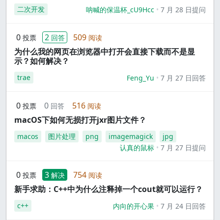
二次开发
呐喊的保温杯_cU9Hcc
7 月 28 日提问
0
2
509
投票
回答
阅读
为什么我的网页在浏览器中打开会直接下载而不是显
示？如何解决？
trae
Feng_Yu
7 月 27 日回答
0
0
516
投票
回答
阅读
macOS下如何无损打开jxr图片文件？
macos
图片处理
png
imagemagick
jpg
认真的鼠标
7 月 27 日提问
0
3
754
投票
解决
阅读
新手求助：C++中为什么注释掉一个cout就可以运行？
c++
内向的开心果
7 月 24 日回答