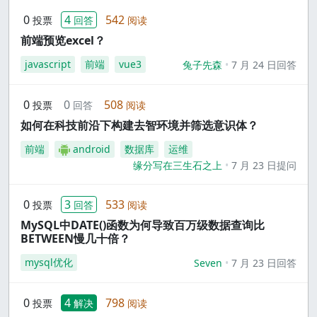
0
4
542
投票
回答
阅读
前端预览excel？
javascript
前端
vue3
兔子先森
7 月 24 日回答
0
0
508
投票
回答
阅读
如何在科技前沿下构建去智环境并筛选意识体？
前端
android
数据库
运维
缘分写在三生石之上
7 月 23 日提问
0
3
533
投票
回答
阅读
MySQL中DATE()函数为何导致百万级数据查询比
BETWEEN慢几十倍？
mysql优化
Seven
7 月 23 日回答
0
4
798
投票
解决
阅读