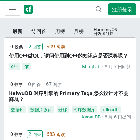
注册登录
HarmonyOS
最新
待回答
周榜
月榜
开发者社区
0
2
509
投票
回答
阅读
使用C++做Qt，请问使用到C++的知识点是否深奥呢？
c++
qt
MingLab
8 月 7 日回答
0
0
67
投票
回答
阅读
KaiwuDB 时序引擎的 Primary Tags 怎么设计才不会
踩坑？
数据库
数据库设计
迁移
时序数据库
influxdb
KaiwuDB
8 月 6 日提问
0
2
683
投票
回答
阅读