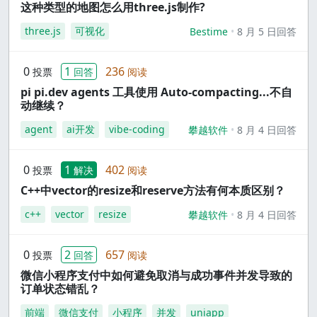
这种类型的地图怎么用three.js制作?
three.js
可视化
Bestime
8 月 5 日回答
0
1
236
投票
回答
阅读
pi pi.dev agents 工具使用 Auto-compacting...不自
动继续？
agent
ai开发
vibe-coding
攀越软件
8 月 4 日回答
0
1
402
投票
解决
阅读
C++中vector的resize和reserve方法有何本质区别？
c++
vector
resize
攀越软件
8 月 4 日回答
0
2
657
投票
回答
阅读
微信小程序支付中如何避免取消与成功事件并发导致的
订单状态错乱？
前端
微信支付
小程序
并发
uniapp