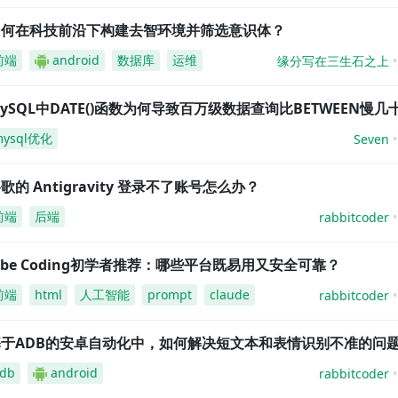
如何在科技前沿下构建去智环境并筛选意识体？
前端
android
数据库
运维
缘分写在三生石之上
ySQL中DATE()函数为何导致百万级数据查询比BETWEEN慢几
mysql优化
Seven
歌的 Antigravity 登录不了账号怎么办？
前端
后端
rabbitcoder
ibe Coding初学者推荐：哪些平台既易用又安全可靠？
前端
html
人工智能
prompt
claude
rabbitcoder
基于ADB的安卓自动化中，如何解决短文本和表情识别不准的问
db
android
rabbitcoder