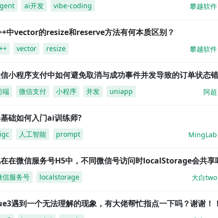
gent
ai开发
vibe-coding
攀越软件
++中vector的resize和reserve方法有何本质区别？
++
vector
resize
攀越软件
微信小程序支付中如何避免取消与成功事件并发导致的订单状态
前端
微信支付
小程序
并发
uniapp
阿超
基础如何入门ai训练师?
igc
人工智能
prompt
MingLab
在在微信服务号H5中，不同微信号访问时localStorage会共享
微信服务号
localstorage
大白two
vue3遇到一个无法理解的现象，有大佬帮忙指点一下吗？谢谢！