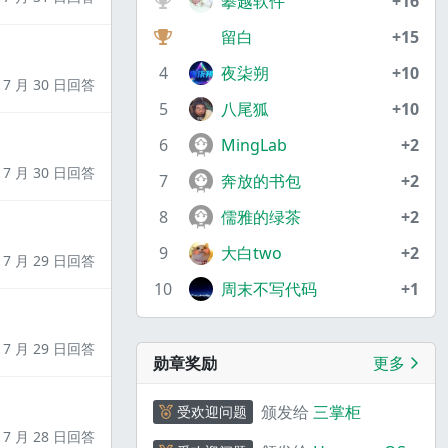
攀越软件
+16
留白
+15
4
夜柒朔
+10
7 月 30 日回答
5
八尾狐
+10
6
MingLab
+2
7 月 30 日回答
7
奔放的书包
+2
8
儒雅的绿茶
+2
9
大白two
+2
7 月 29 日回答
10
周末不写代码
+1
7 月 29 日回答
勋章奖励
更多
颁发给
三掌柜
受欢迎问题
7 月 28 日回答