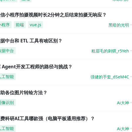
微信小程序拍摄视频时长2分钟之后结束拍摄无响应？
小程序
前端
vue.js
黑暗的光明
据中台和 ETL 工具有啥区别？
数据中台
粗眉毛的刺猬_r5Yeh
I Agent开发工程师的路径与挑战？
人工智能
强健的手套_dSeM4C
求助各位图片转绘方法？
图像识别
Ai大神
免费科研AI工具哪款强（电脑平板通用推荐）？
人工智能
Ai大神