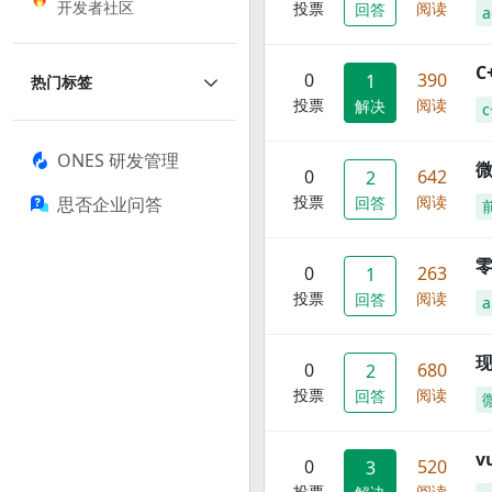
开发者社区
投票
阅读
回答
a
C
0
390
1
热门标签
投票
阅读
解决
c
ONES 研发管理
0
642
2
投票
阅读
思否企业问答
回答
零
0
263
1
投票
阅读
回答
a
现
0
680
2
投票
阅读
回答
0
520
3
投票
阅读