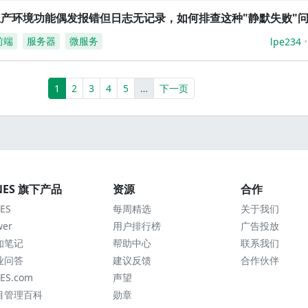
生产环境功能偶发报错但日志无记录，如何排查这种"静默失败"
前端
服务器
微服务
lpe234
(current)
More
1
2
3
4
5
…
下一页
NES 旗下产品
资源
合作
ES
每周精选
关于我们
wer
用户排行榜
广告投放
知笔记
帮助中心
联系我们
业问答
建议反馈
合作伙伴
ES.com
声望
目管理百科
勋章