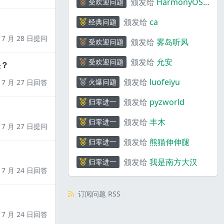
颁发给
HarmonyOS
受欢迎问题
码上奇行
颁发给
ca
经典问题
7 月 28 日提问
颁发给
雾岛听风
受欢迎问题
颁发给
允安
受欢迎问题
决？
颁发给
luofeiyu
火爆问题
7 月 27 日回答
颁发给
pyzworld
归零进一
颁发给
丰木
归零进一
7 月 27 日提问
颁发给
熊猫伸伸腿
归零进一
颁发给
我是南方大汉
归零进一
7 月 24 日回答
订阅问题 RSS
7 月 24 日回答