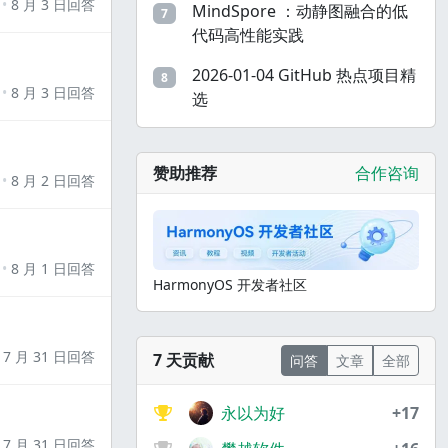
8 月 3 日回答
MindSpore ：动静图融合的低
7
代码高性能实践
2026-01-04 GitHub 热点项目精
8
8 月 3 日回答
选
赞助推荐
合作咨询
8 月 2 日回答
8 月 1 日回答
HarmonyOS 开发者社区
7 月 31 日回答
7 天贡献
问答
文章
全部
永以为好
+17
7 月 31 日回答