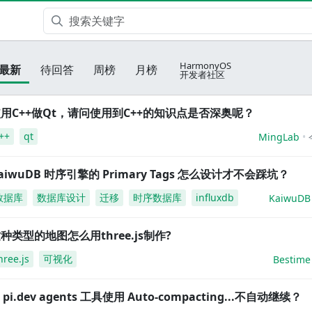
HarmonyOS
最新
待回答
周榜
月榜
开发者社区
用C++做Qt，请问使用到C++的知识点是否深奥呢？
++
qt
MingLab
aiwuDB 时序引擎的 Primary Tags 怎么设计才不会踩坑？
数据库
数据库设计
迁移
时序数据库
influxdb
KaiwuDB
种类型的地图怎么用three.js制作?
hree.js
可视化
Bestime
i pi.dev agents 工具使用 Auto-compacting...不自动继续？