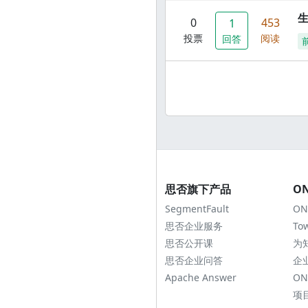
0
453
1
投票
阅读
回答
思否旗下产品
O
SegmentFault
ON
思否企业服务
To
思否公开课
为
思否企业问答
企
Apache Answer
ON
项