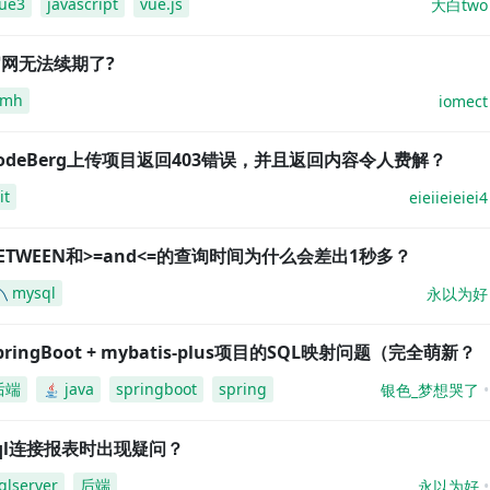
ue3
javascript
vue.js
大白two
网无法续期了?
amh
iomect
odeBerg上传项目返回403错误，并且返回内容令人费解？
it
eieiieieiei4
ETWEEN和>=and<=的查询时间为什么会差出1秒多？
mysql
永以为好
pringBoot + mybatis-plus项目的SQL映射问题（完全萌新？
后端
java
springboot
spring
银色_梦想哭了
ql连接报表时出现疑问？
qlserver
后端
永以为好