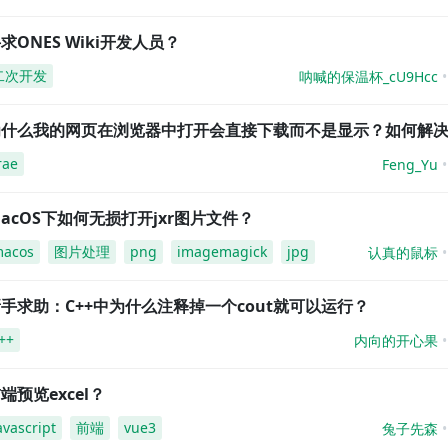
求ONES Wiki开发人员？
二次开发
呐喊的保温杯_cU9Hcc
为什么我的网页在浏览器中打开会直接下载而不是显示？如何解
rae
Feng_Yu
acOS下如何无损打开jxr图片文件？
acos
图片处理
png
imagemagick
jpg
认真的鼠标
手求助：C++中为什么注释掉一个cout就可以运行？
++
内向的开心果
端预览excel？
avascript
前端
vue3
兔子先森