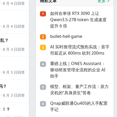
精彩文章
更多
8 月 4 日回答
如何在单张 RTX 3090 上让
1
Qwen3.5-27B token 生成速度
提升 6 倍
8 月 4 日回答
bullet-hell-game
2
错乱？
AI 实时推理流式预热实战：首字
3
8 月 3 日回答
符延迟从 800ms 砍到 200ms
重磅上线｜ONES Assistant：
4
驱动研发管理全流程的企业 AI
8 月 3 日回答
助手
吗？
模型、框架、量产工作流：原力
5
灵机的“具身原生”答卷
8 月 3 日回答
Qnap威联通Qu405的入手配置
6
！！？
手记