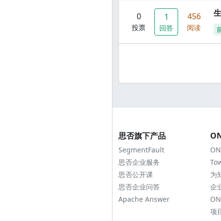
0
456
1
投票
阅读
回答
思否旗下产品
O
SegmentFault
ON
思否企业服务
To
思否公开课
为
思否企业问答
企
Apache Answer
ON
项