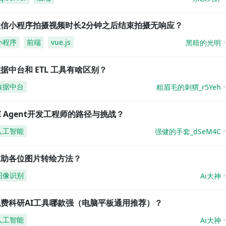
微信小程序拍摄视频时长2分钟之后结束拍摄无响应？
小程序
前端
vue.js
黑暗的光明
据中台和 ETL 工具有啥区别？
数据中台
粗眉毛的刺猬_r5Yeh
I Agent开发工程师的路径与挑战？
人工智能
强健的手套_dSeM4C
求助各位图片转绘方法？
图像识别
Ai大神
免费科研AI工具哪款强（电脑平板通用推荐）？
人工智能
Ai大神