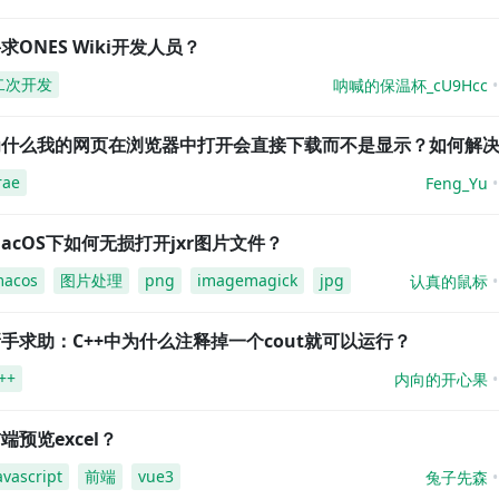
求ONES Wiki开发人员？
二次开发
呐喊的保温杯_cU9Hcc
为什么我的网页在浏览器中打开会直接下载而不是显示？如何解
rae
Feng_Yu
acOS下如何无损打开jxr图片文件？
acos
图片处理
png
imagemagick
jpg
认真的鼠标
手求助：C++中为什么注释掉一个cout就可以运行？
++
内向的开心果
端预览excel？
avascript
前端
vue3
兔子先森