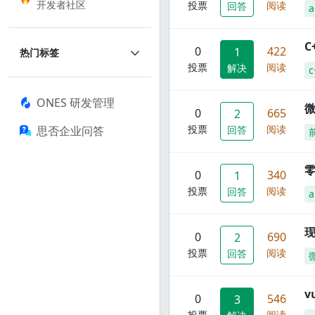
开发者社区
投票
阅读
回答
a
C
0
422
1
热门标签
投票
阅读
解决
c
ONES 研发管理
0
665
2
投票
阅读
思否企业问答
回答
零
0
340
1
投票
阅读
回答
a
现
0
690
2
投票
阅读
回答
0
546
3
投票
阅读