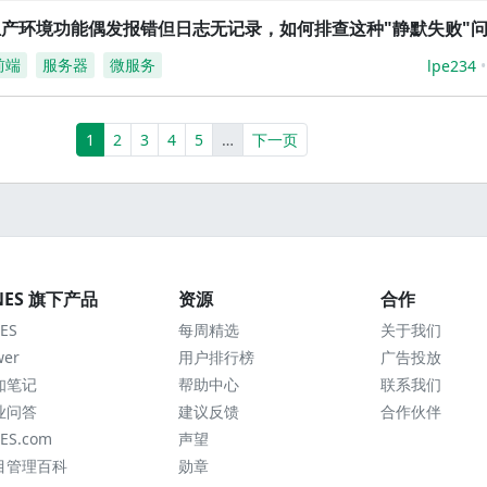
生产环境功能偶发报错但日志无记录，如何排查这种"静默失败"
前端
服务器
微服务
lpe234
(current)
More
1
2
3
4
5
…
下一页
NES 旗下产品
资源
合作
ES
每周精选
关于我们
wer
用户排行榜
广告投放
知笔记
帮助中心
联系我们
业问答
建议反馈
合作伙伴
ES.com
声望
目管理百科
勋章