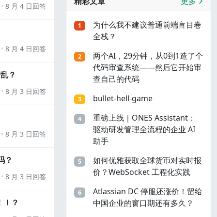
精彩文章
更多
8 月 4 日回答
为什么我不建议普通前端盲目卷
1
全栈？
8 月 4 日回答
两个AI，29分钟，从0到1造了个
2
代码审查系统——然后它开始审
错乱？
查自己的代码
8 月 3 日回答
bullet-hell-game
3
重磅上线｜ONES Assistant：
4
驱动研发管理全流程的企业 AI
8 月 3 日回答
助手
吗？
如何优雅获取全球货币对实时报
5
价？WebSocket 工程化实践
8 月 3 日回答
Atlassian DC 停服还涨价！留给
6
！！？
中国企业的窗口期还有多久？