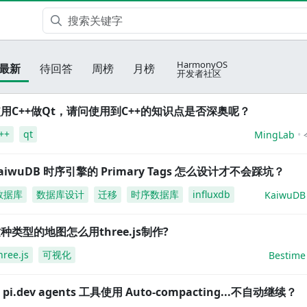
HarmonyOS
最新
待回答
周榜
月榜
开发者社区
用C++做Qt，请问使用到C++的知识点是否深奥呢？
++
qt
MingLab
aiwuDB 时序引擎的 Primary Tags 怎么设计才不会踩坑？
数据库
数据库设计
迁移
时序数据库
influxdb
KaiwuDB
种类型的地图怎么用three.js制作?
hree.js
可视化
Bestime
i pi.dev agents 工具使用 Auto-compacting...不自动继续？