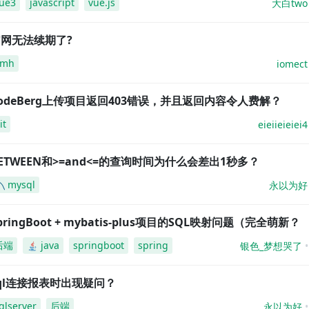
ue3
javascript
vue.js
大白two
网无法续期了?
amh
iomect
odeBerg上传项目返回403错误，并且返回内容令人费解？
it
eieiieieiei4
ETWEEN和>=and<=的查询时间为什么会差出1秒多？
mysql
永以为好
pringBoot + mybatis-plus项目的SQL映射问题（完全萌新？
后端
java
springboot
spring
银色_梦想哭了
ql连接报表时出现疑问？
qlserver
后端
永以为好