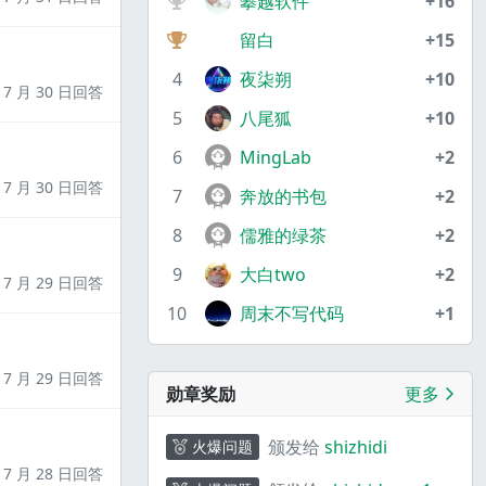
攀越软件
+16
留白
+15
4
夜柒朔
+10
7 月 30 日回答
5
八尾狐
+10
6
MingLab
+2
7 月 30 日回答
7
奔放的书包
+2
8
儒雅的绿茶
+2
9
大白two
+2
7 月 29 日回答
10
周末不写代码
+1
7 月 29 日回答
勋章奖励
更多
颁发给
shizhidi
火爆问题
7 月 28 日回答