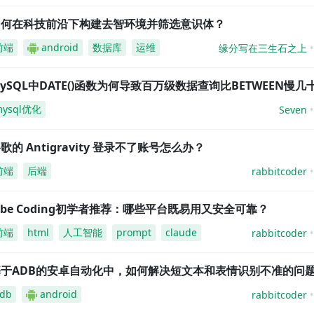
如何在科技前沿下构建去智环境并筛选意识体？
前端
android
数据库
运维
缘分写在三生石之上
ySQL中DATE()函数为何导致百万级数据查询比BETWEEN慢几
mysql优化
Seven
歌的 Antigravity 登录不了账号怎么办？
前端
后端
rabbitcoder
ibe Coding初学者推荐：哪些平台既易用又安全可靠？
前端
html
人工智能
prompt
claude
rabbitcoder
基于ADB的安卓自动化中，如何解决短文本和表情识别不准的问
db
android
rabbitcoder