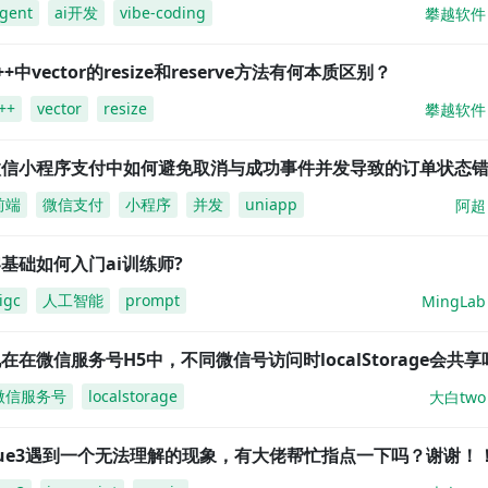
gent
ai开发
vibe-coding
攀越软件
++中vector的resize和reserve方法有何本质区别？
++
vector
resize
攀越软件
微信小程序支付中如何避免取消与成功事件并发导致的订单状态
前端
微信支付
小程序
并发
uniapp
阿超
基础如何入门ai训练师?
igc
人工智能
prompt
MingLab
在在微信服务号H5中，不同微信号访问时localStorage会共享
微信服务号
localstorage
大白two
vue3遇到一个无法理解的现象，有大佬帮忙指点一下吗？谢谢！