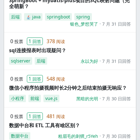
SpringBoot + mybatis-plus项目的SQL映射问题（完
全萌新？
后端
java
springboot
spring
银色_梦想哭了
7 月 31 日回答
0
1
378
投票
回答
阅读
sql连接报表时出现疑问？
sqlserver
后端
永以为好
7 月 31 日回答
0
1
548
投票
回答
阅读
微信小程序拍摄视频时长2分钟之后结束拍摄无响应？
小程序
前端
vue.js
黑暗的光明
7 月 30 日回答
0
1
481
投票
回答
阅读
数据中台和 ETL 工具有啥区别？
数据中台
粗眉毛的刺猬_r5Yeh
7 月 30 日回答