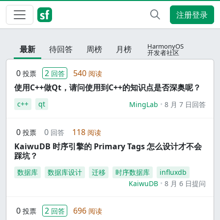
注册登录
HarmonyOS
最新
待回答
周榜
月榜
开发者社区
0
2
540
投票
回答
阅读
使用C++做Qt，请问使用到C++的知识点是否深奥呢？
c++
qt
MingLab
8 月 7 日回答
0
0
118
投票
回答
阅读
KaiwuDB 时序引擎的 Primary Tags 怎么设计才不会
踩坑？
数据库
数据库设计
迁移
时序数据库
influxdb
KaiwuDB
8 月 6 日提问
0
2
696
投票
回答
阅读