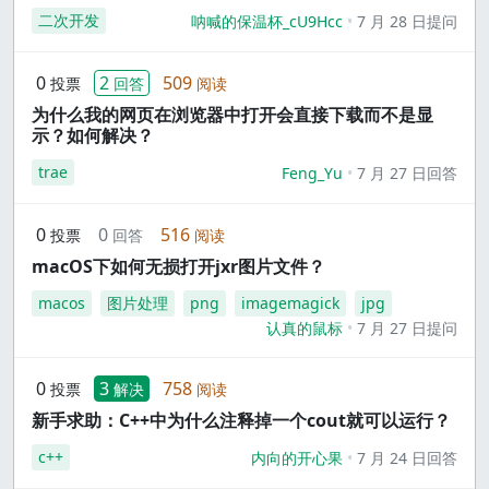
二次开发
呐喊的保温杯_cU9Hcc
7 月 28 日提问
0
2
509
投票
回答
阅读
为什么我的网页在浏览器中打开会直接下载而不是显
示？如何解决？
trae
Feng_Yu
7 月 27 日回答
0
0
516
投票
回答
阅读
macOS下如何无损打开jxr图片文件？
macos
图片处理
png
imagemagick
jpg
认真的鼠标
7 月 27 日提问
0
3
758
投票
解决
阅读
新手求助：C++中为什么注释掉一个cout就可以运行？
c++
内向的开心果
7 月 24 日回答