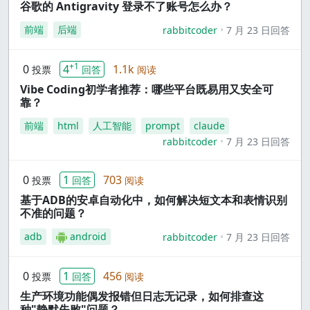
谷歌的 Antigravity 登录不了账号怎么办？
前端
后端
rabbitcoder
7 月 23 日回答
+1
0
4
1.1k
投票
回答
阅读
Vibe Coding初学者推荐：哪些平台既易用又安全可
靠？
前端
html
人工智能
prompt
claude
rabbitcoder
7 月 23 日回答
0
1
703
投票
回答
阅读
基于ADB的安卓自动化中，如何解决短文本和表情识别
不准的问题？
adb
android
rabbitcoder
7 月 23 日回答
0
1
456
投票
回答
阅读
生产环境功能偶发报错但日志无记录，如何排查这
种"静默失败"问题？