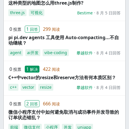
这种类型的地图怎么用three.js制作?
three.js
可视化
Bestime
8 月 5 日回答
0
1
299
投票
回答
阅读
pi pi.dev agents 工具使用 Auto-compacting...不自
动继续？
agent
ai开发
vibe-coding
攀越软件
8 月 4 日回答
0
1
422
投票
解决
阅读
C++中vector的resize和reserve方法有何本质区别？
c++
vector
resize
攀越软件
8 月 4 日回答
0
2
666
投票
回答
阅读
微信小程序支付中如何避免取消与成功事件并发导致的
订单状态错乱？
前端
微信支付
小程序
并发
uniapp