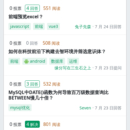
0
4
551
投票
回答
阅读
前端预览excel？
javascript
前端
vue3
兔子先森
7 月 24 日回答
0
0
508
投票
回答
阅读
如何在科技前沿下构建去智环境并筛选意识体？
前端
android
数据库
运维
缘分写在三生石之上
7 月 23 日提问
0
3
532
投票
回答
阅读
MySQL中DATE()函数为何导致百万级数据查询比
BETWEEN慢几十倍？
mysql优化
Seven
7 月 23 日回答
0
4
801
投票
解决
阅读