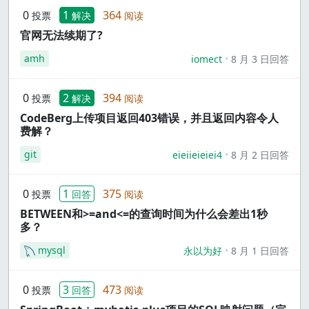
0
1
364
投票
解决
阅读
官网无法续期了?
amh
iomect
8 月 3 日回答
0
2
394
投票
解决
阅读
CodeBerg上传项目返回403错误，并且返回内容令人
费解？
git
eieiieieiei4
8 月 2 日回答
0
1
375
投票
回答
阅读
BETWEEN和>=and<=的查询时间为什么会差出1秒
多？
mysql
永以为好
8 月 1 日回答
0
3
473
投票
回答
阅读