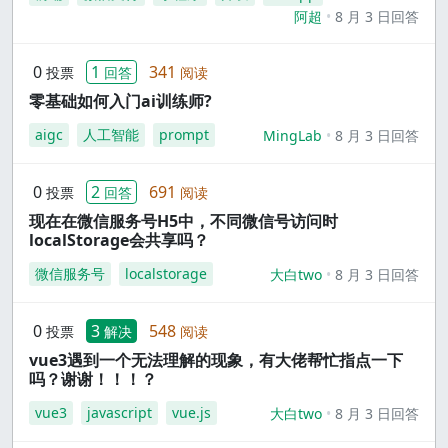
阿超
8 月 3 日回答
0
1
341
投票
回答
阅读
零基础如何入门ai训练师?
aigc
人工智能
prompt
MingLab
8 月 3 日回答
0
2
691
投票
回答
阅读
现在在微信服务号H5中，不同微信号访问时
localStorage会共享吗？
微信服务号
localstorage
大白two
8 月 3 日回答
0
3
548
投票
解决
阅读
vue3遇到一个无法理解的现象，有大佬帮忙指点一下
吗？谢谢！！！？
vue3
javascript
vue.js
大白two
8 月 3 日回答