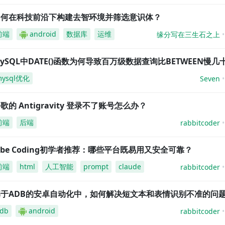
如何在科技前沿下构建去智环境并筛选意识体？
前端
android
数据库
运维
缘分写在三生石之上
ySQL中DATE()函数为何导致百万级数据查询比BETWEEN慢几
mysql优化
Seven
歌的 Antigravity 登录不了账号怎么办？
前端
后端
rabbitcoder
ibe Coding初学者推荐：哪些平台既易用又安全可靠？
前端
html
人工智能
prompt
claude
rabbitcoder
基于ADB的安卓自动化中，如何解决短文本和表情识别不准的问
db
android
rabbitcoder