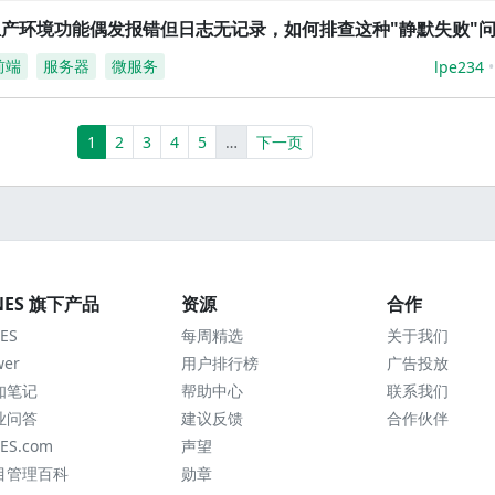
生产环境功能偶发报错但日志无记录，如何排查这种"静默失败"
前端
服务器
微服务
lpe234
(current)
More
1
2
3
4
5
…
下一页
NES 旗下产品
资源
合作
ES
每周精选
关于我们
wer
用户排行榜
广告投放
知笔记
帮助中心
联系我们
业问答
建议反馈
合作伙伴
ES.com
声望
目管理百科
勋章