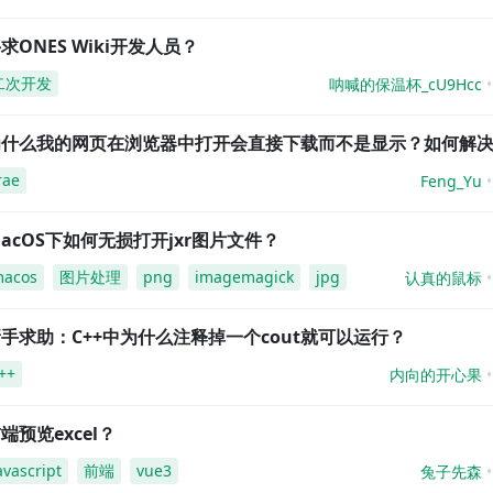
求ONES Wiki开发人员？
二次开发
呐喊的保温杯_cU9Hcc
为什么我的网页在浏览器中打开会直接下载而不是显示？如何解
rae
Feng_Yu
acOS下如何无损打开jxr图片文件？
acos
图片处理
png
imagemagick
jpg
认真的鼠标
手求助：C++中为什么注释掉一个cout就可以运行？
++
内向的开心果
端预览excel？
avascript
前端
vue3
兔子先森