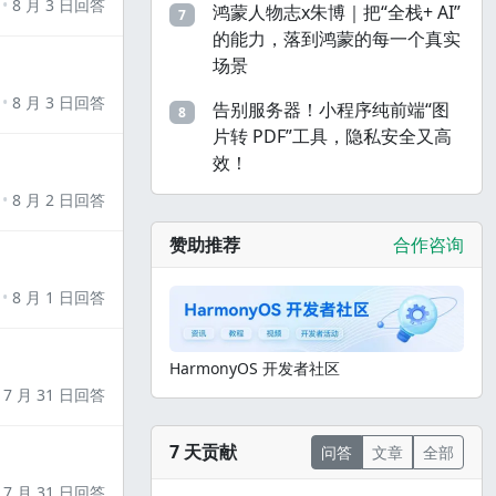
8 月 3 日回答
鸿蒙人物志x朱博｜把“全栈+ AI”
7
的能力，落到鸿蒙的每一个真实
场景
8 月 3 日回答
告别服务器！小程序纯前端“图
8
片转 PDF”工具，隐私安全又高
效！
8 月 2 日回答
赞助推荐
合作咨询
8 月 1 日回答
HarmonyOS 开发者社区
7 月 31 日回答
7 天贡献
问答
文章
全部
7 月 31 日回答