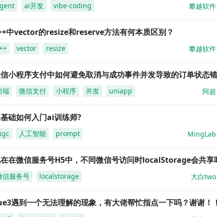
gent
ai开发
vibe-coding
攀越软件
++中vector的resize和reserve方法有何本质区别？
++
vector
resize
攀越软件
微信小程序支付中如何避免取消与成功事件并发导致的订单状态
前端
微信支付
小程序
并发
uniapp
阿超
基础如何入门ai训练师?
igc
人工智能
prompt
MingLab
在在微信服务号H5中，不同微信号访问时localStorage会共享
微信服务号
localstorage
大白two
vue3遇到一个无法理解的现象，有大佬帮忙指点一下吗？谢谢！