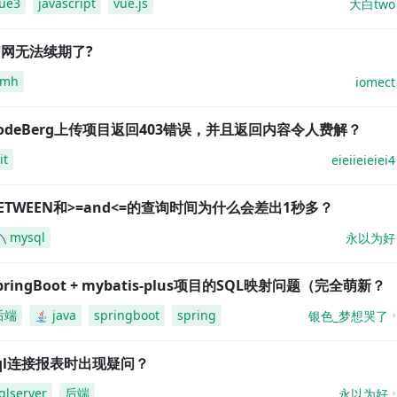
ue3
javascript
vue.js
大白two
网无法续期了?
amh
iomect
odeBerg上传项目返回403错误，并且返回内容令人费解？
it
eieiieieiei4
ETWEEN和>=and<=的查询时间为什么会差出1秒多？
mysql
永以为好
pringBoot + mybatis-plus项目的SQL映射问题（完全萌新？
后端
java
springboot
spring
银色_梦想哭了
ql连接报表时出现疑问？
qlserver
后端
永以为好