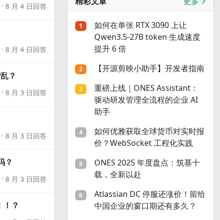
精彩文章
更多
8 月 4 日回答
如何在单张 RTX 3090 上让
1
Qwen3.5-27B token 生成速度
提升 6 倍
8 月 4 日回答
【开源剪映小助手】开发者指南
2
错乱？
重磅上线｜ONES Assistant：
3
8 月 3 日回答
驱动研发管理全流程的企业 AI
助手
如何优雅获取全球货币对实时报
4
8 月 3 日回答
价？WebSocket 工程化实践
吗？
ONES 2025 年度盘点：筑基十
5
载，全新以赴
8 月 3 日回答
Atlassian DC 停服还涨价！留给
6
！！？
中国企业的窗口期还有多久？