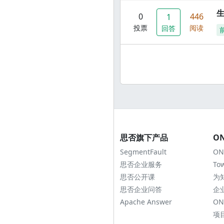
0
446
1
投票
阅读
回答
思否旗下产品
O
SegmentFault
ON
思否企业服务
To
思否公开课
为
思否企业问答
企
Apache Answer
ON
项