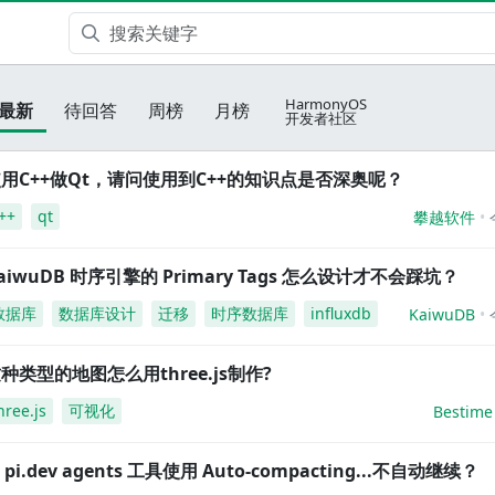
HarmonyOS
最新
待回答
周榜
月榜
开发者社区
用C++做Qt，请问使用到C++的知识点是否深奥呢？
++
qt
攀越软件
aiwuDB 时序引擎的 Primary Tags 怎么设计才不会踩坑？
数据库
数据库设计
迁移
时序数据库
influxdb
KaiwuDB
种类型的地图怎么用three.js制作?
hree.js
可视化
Bestime
i pi.dev agents 工具使用 Auto-compacting...不自动继续？