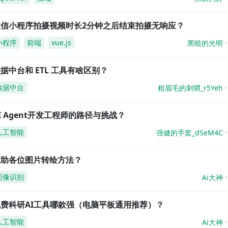
微信小程序拍摄视频时长2分钟之后结束拍摄无响应？
小程序
前端
vue.js
黑暗的光明
据中台和 ETL 工具有啥区别？
数据中台
粗眉毛的刺猬_r5Yeh
I Agent开发工程师的路径与挑战？
人工智能
强健的手套_dSeM4C
求助各位图片转绘方法？
图像识别
Ai大神
免费科研AI工具哪款强（电脑平板通用推荐）？
人工智能
Ai大神