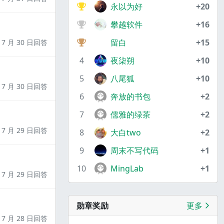
永以为好
+20
攀越软件
+16
留白
+15
7 月 30 日回答
4
夜柒朔
+10
5
八尾狐
+10
7 月 30 日回答
6
奔放的书包
+2
7
儒雅的绿茶
+2
7 月 29 日回答
8
大白two
+2
9
周末不写代码
+1
10
MingLab
+1
7 月 29 日回答
勋章奖励
更多
7 月 28 日回答