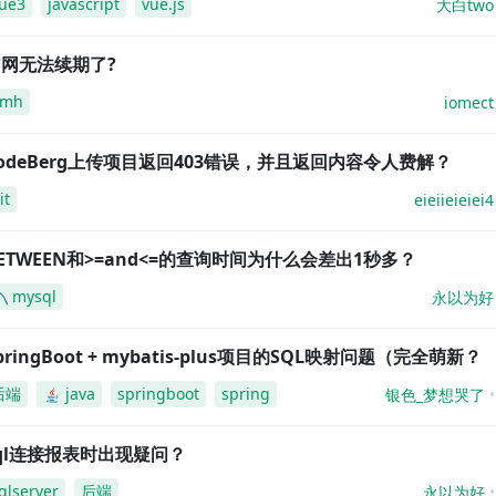
ue3
javascript
vue.js
大白two
网无法续期了?
amh
iomect
odeBerg上传项目返回403错误，并且返回内容令人费解？
it
eieiieieiei4
ETWEEN和>=and<=的查询时间为什么会差出1秒多？
mysql
永以为好
pringBoot + mybatis-plus项目的SQL映射问题（完全萌新？
后端
java
springboot
spring
银色_梦想哭了
ql连接报表时出现疑问？
qlserver
后端
永以为好