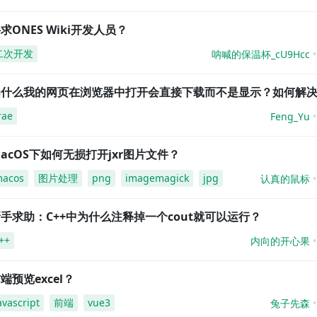
求ONES Wiki开发人员？
二次开发
呐喊的保温杯_cU9Hcc
为什么我的网页在浏览器中打开会直接下载而不是显示？如何解
rae
Feng_Yu
acOS下如何无损打开jxr图片文件？
acos
图片处理
png
imagemagick
jpg
认真的鼠标
手求助：C++中为什么注释掉一个cout就可以运行？
++
内向的开心果
端预览excel？
avascript
前端
vue3
兔子先森