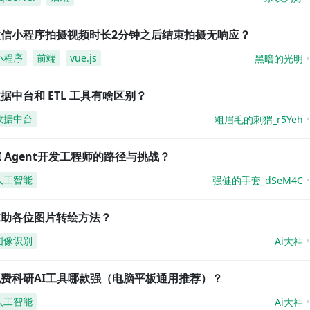
微信小程序拍摄视频时长2分钟之后结束拍摄无响应？
小程序
前端
vue.js
黑暗的光明
据中台和 ETL 工具有啥区别？
数据中台
粗眉毛的刺猬_r5Yeh
I Agent开发工程师的路径与挑战？
人工智能
强健的手套_dSeM4C
求助各位图片转绘方法？
图像识别
Ai大神
免费科研AI工具哪款强（电脑平板通用推荐）？
人工智能
Ai大神