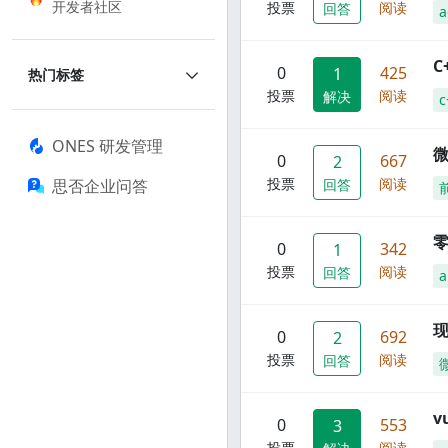
开发者社区
投票
阅读
回答
a
C
0
425
1
热门标签
投票
阅读
解决
c
ONES 研发管理
0
667
2
投票
阅读
思否企业问答
回答
零
0
342
1
投票
阅读
回答
a
现
0
692
2
投票
阅读
回答
0
553
3
投票
阅读