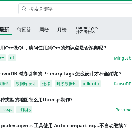
HarmonyOS
最新
待回答
周榜
月榜
开发者社区
用C++做Qt，请问使用到C++的知识点是否深奥呢？
++
qt
MingLab
aiwuDB 时序引擎的 Primary Tags 怎么设计才不会踩坑？
数据库
数据库设计
迁移
时序数据库
influxdb
KaiwuDB
种类型的地图怎么用three.js制作?
hree.js
可视化
Bestime
i pi.dev agents 工具使用 Auto-compacting...不自动继续？