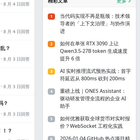
精彩文章
更多
8 月 4 日回答
当代码实现不再是瓶颈：技术领
1
导者的「上下文治理」与协作演
进
8 月 4 日回答
如何在单张 RTX 3090 上让
2
错乱？
Qwen3.5-27B token 生成速度
提升 6 倍
8 月 3 日回答
AI 实时推理流式预热实战：首字
3
符延迟从 800ms 砍到 200ms
8 月 3 日回答
重磅上线｜ONES Assistant：
4
驱动研发管理全流程的企业 AI
吗？
助手
8 月 3 日回答
如何优雅获取全球货币对实时报
5
价？WebSocket 工程化实践
！！？
2026-01-04 GitHub 热点项目精
6