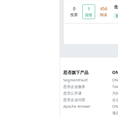
0
456
1
投票
阅读
回答
思否旗下产品
O
SegmentFault
ON
思否企业服务
To
思否公开课
为
思否企业问答
企
Apache Answer
ON
项