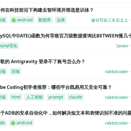
如何在科技前沿下构建去智环境并筛选意识体？
前端
android
数据库
运维
缘分写在三生石之上
ySQL中DATE()函数为何导致百万级数据查询比BETWEEN慢几
mysql优化
Seven
歌的 Antigravity 登录不了账号怎么办？
前端
后端
rabbitcoder
ibe Coding初学者推荐：哪些平台既易用又安全可靠？
前端
html
人工智能
prompt
claude
rabbitcoder
基于ADB的安卓自动化中，如何解决短文本和表情识别不准的问
db
android
rabbitcoder