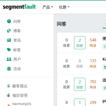
产品
社群
问答
问答
博客
使
0
548
资讯
2
投票
阅读
回答
c
标签
用户
K
0
0
137
投票
回答
阅读
活动
这
0
702
2
极客观点
投票
阅读
回答
t
项目管理
p
0
299
1
HarmonyOS