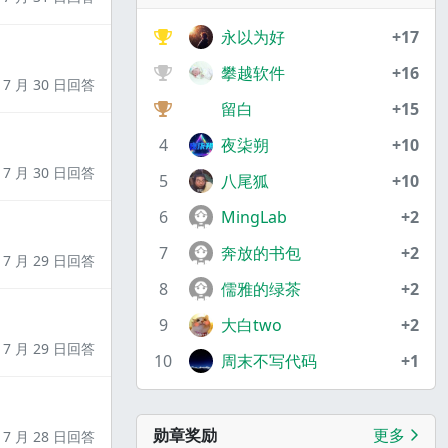
永以为好
+17
攀越软件
+16
7 月 30 日回答
留白
+15
4
夜柒朔
+10
7 月 30 日回答
5
八尾狐
+10
6
MingLab
+2
7
奔放的书包
+2
7 月 29 日回答
8
儒雅的绿茶
+2
9
大白two
+2
7 月 29 日回答
10
周末不写代码
+1
勋章奖励
更多
7 月 28 日回答