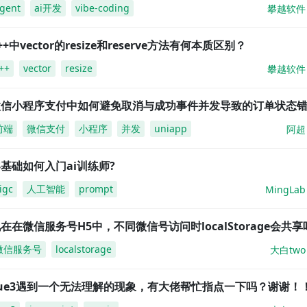
gent
ai开发
vibe-coding
攀越软件
++中vector的resize和reserve方法有何本质区别？
++
vector
resize
攀越软件
微信小程序支付中如何避免取消与成功事件并发导致的订单状态
前端
微信支付
小程序
并发
uniapp
阿超
基础如何入门ai训练师?
igc
人工智能
prompt
MingLab
在在微信服务号H5中，不同微信号访问时localStorage会共享
微信服务号
localstorage
大白two
vue3遇到一个无法理解的现象，有大佬帮忙指点一下吗？谢谢！