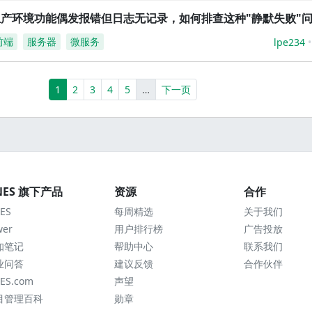
生产环境功能偶发报错但日志无记录，如何排查这种"静默失败"
前端
服务器
微服务
lpe234
(current)
More
1
2
3
4
5
…
下一页
NES 旗下产品
资源
合作
ES
每周精选
关于我们
wer
用户排行榜
广告投放
知笔记
帮助中心
联系我们
业问答
建议反馈
合作伙伴
ES.com
声望
目管理百科
勋章