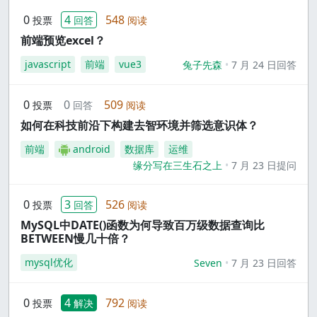
0
4
548
投票
回答
阅读
前端预览excel？
javascript
前端
vue3
兔子先森
7 月 24 日回答
0
0
509
投票
回答
阅读
如何在科技前沿下构建去智环境并筛选意识体？
前端
android
数据库
运维
缘分写在三生石之上
7 月 23 日提问
0
3
526
投票
回答
阅读
MySQL中DATE()函数为何导致百万级数据查询比
BETWEEN慢几十倍？
mysql优化
Seven
7 月 23 日回答
0
4
792
投票
解决
阅读