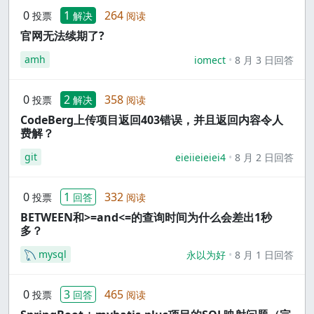
0
1
264
投票
解决
阅读
官网无法续期了?
amh
iomect
8 月 3 日回答
0
2
358
投票
解决
阅读
CodeBerg上传项目返回403错误，并且返回内容令人
费解？
git
eieiieieiei4
8 月 2 日回答
0
1
332
投票
回答
阅读
BETWEEN和>=and<=的查询时间为什么会差出1秒
多？
mysql
永以为好
8 月 1 日回答
0
3
465
投票
回答
阅读