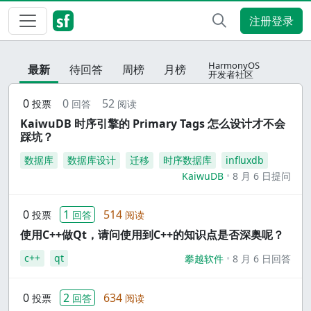
注册登录
HarmonyOS
最新
待回答
周榜
月榜
开发者社区
0
0
52
投票
回答
阅读
KaiwuDB 时序引擎的 Primary Tags 怎么设计才不会
踩坑？
数据库
数据库设计
迁移
时序数据库
influxdb
KaiwuDB
8 月 6 日提问
0
1
514
投票
回答
阅读
使用C++做Qt，请问使用到C++的知识点是否深奥呢？
c++
qt
攀越软件
8 月 6 日回答
0
2
634
投票
回答
阅读