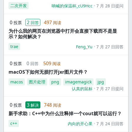
二次开发
呐喊的保温杯_cU9Hcc
7 月 28 日提问
0
2
497
投票
回答
阅读
为什么我的网页在浏览器中打开会直接下载而不是显
示？如何解决？
trae
Feng_Yu
7 月 27 日回答
0
0
509
投票
回答
阅读
macOS下如何无损打开jxr图片文件？
macos
图片处理
png
imagemagick
jpg
认真的鼠标
7 月 27 日提问
0
3
748
投票
解决
阅读
新手求助：C++中为什么注释掉一个cout就可以运行？
c++
内向的开心果
7 月 24 日回答