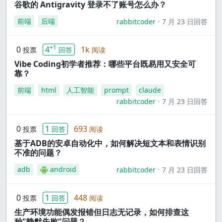
谷歌的 Antigravity 登录不了账号怎么办？
前端
后端
rabbitcoder
7 月 23 日回答
+1
0
4
1k
投票
回答
阅读
Vibe Coding初学者推荐：哪些平台既易用又安全可
靠？
前端
html
人工智能
prompt
claude
rabbitcoder
7 月 23 日回答
0
1
693
投票
回答
阅读
基于ADB的安卓自动化中，如何解决短文本和表情识别
不准的问题？
adb
android
rabbitcoder
7 月 23 日回答
0
1
448
投票
回答
阅读
生产环境功能偶发报错但日志无记录，如何排查这
种"静默失败"问题？