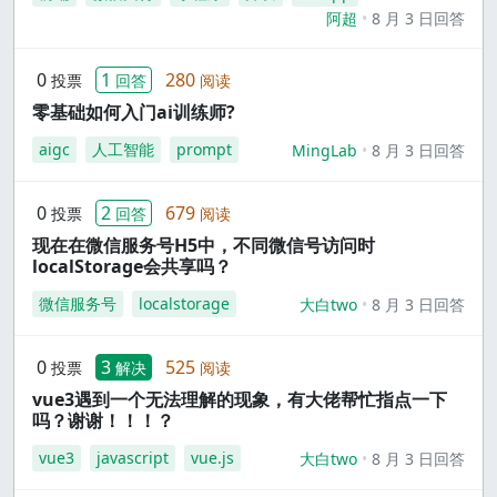
阿超
8 月 3 日回答
0
1
280
投票
回答
阅读
零基础如何入门ai训练师?
aigc
人工智能
prompt
MingLab
8 月 3 日回答
0
2
679
投票
回答
阅读
现在在微信服务号H5中，不同微信号访问时
localStorage会共享吗？
微信服务号
localstorage
大白two
8 月 3 日回答
0
3
525
投票
解决
阅读
vue3遇到一个无法理解的现象，有大佬帮忙指点一下
吗？谢谢！！！？
vue3
javascript
vue.js
大白two
8 月 3 日回答