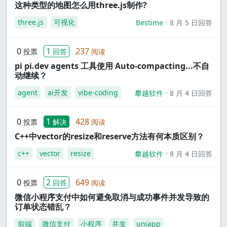
这种类型的地图怎么用three.js制作?
three.js
可视化
Bestime
8 月 5 日回答
0
1
237
投票
回答
阅读
pi pi.dev agents 工具使用 Auto-compacting...不自
动继续？
agent
ai开发
vibe-coding
攀越软件
8 月 4 日回答
0
1
428
投票
解决
阅读
C++中vector的resize和reserve方法有何本质区别？
c++
vector
resize
攀越软件
8 月 4 日回答
0
2
649
投票
回答
阅读
微信小程序支付中如何避免取消与成功事件并发导致的
订单状态错乱？
前端
微信支付
小程序
并发
uniapp