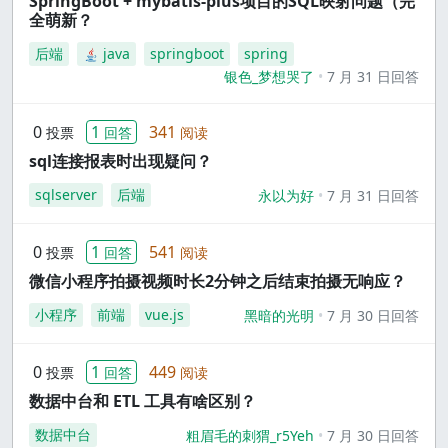
SpringBoot + mybatis-plus项目的SQL映射问题（完
全萌新？
后端
java
springboot
spring
银色_梦想哭了
7 月 31 日回答
0
1
341
投票
回答
阅读
sql连接报表时出现疑问？
sqlserver
后端
永以为好
7 月 31 日回答
0
1
541
投票
回答
阅读
微信小程序拍摄视频时长2分钟之后结束拍摄无响应？
小程序
前端
vue.js
黑暗的光明
7 月 30 日回答
0
1
449
投票
回答
阅读
数据中台和 ETL 工具有啥区别？
数据中台
粗眉毛的刺猬_r5Yeh
7 月 30 日回答