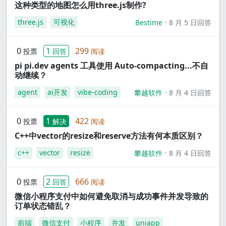
这种类型的地图怎么用three.js制作?
three.js
可视化
Bestime
8 月 5 日回答
0
1
299
投票
回答
阅读
pi pi.dev agents 工具使用 Auto-compacting...不自
动继续？
agent
ai开发
vibe-coding
攀越软件
8 月 4 日回答
0
1
422
投票
解决
阅读
C++中vector的resize和reserve方法有何本质区别？
c++
vector
resize
攀越软件
8 月 4 日回答
0
2
666
投票
回答
阅读
微信小程序支付中如何避免取消与成功事件并发导致的
订单状态错乱？
前端
微信支付
小程序
并发
uniapp