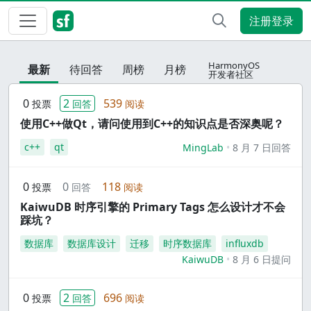
注册登录
HarmonyOS
最新
待回答
周榜
月榜
开发者社区
0
2
539
投票
回答
阅读
使用C++做Qt，请问使用到C++的知识点是否深奥呢？
c++
qt
MingLab
8 月 7 日回答
0
0
118
投票
回答
阅读
KaiwuDB 时序引擎的 Primary Tags 怎么设计才不会
踩坑？
数据库
数据库设计
迁移
时序数据库
influxdb
KaiwuDB
8 月 6 日提问
0
2
696
投票
回答
阅读