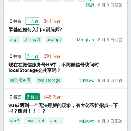
阿超
8 月 3 日回答
0
1
341
投票
回答
阅读
零基础如何入门ai训练师?
aigc
人工智能
prompt
MingLab
8 月 3 日回答
0
2
691
投票
回答
阅读
现在在微信服务号H5中，不同微信号访问时
localStorage会共享吗？
微信服务号
localstorage
大白two
8 月 3 日回答
0
3
548
投票
解决
阅读
vue3遇到一个无法理解的现象，有大佬帮忙指点一下
吗？谢谢！！！？
vue3
javascript
vue.js
大白two
8 月 3 日回答