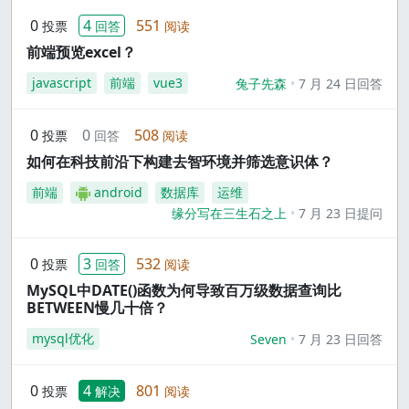
0
4
551
投票
回答
阅读
前端预览excel？
javascript
前端
vue3
兔子先森
7 月 24 日回答
0
0
508
投票
回答
阅读
如何在科技前沿下构建去智环境并筛选意识体？
前端
android
数据库
运维
缘分写在三生石之上
7 月 23 日提问
0
3
532
投票
回答
阅读
MySQL中DATE()函数为何导致百万级数据查询比
BETWEEN慢几十倍？
mysql优化
Seven
7 月 23 日回答
0
4
801
投票
解决
阅读