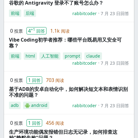
谷歌的 Antigravity 登录不了账号怎么办？
前端
后端
rabbitcoder
7 月 23 日回答
+1
0
4
1.1k
投票
回答
阅读
Vibe Coding初学者推荐：哪些平台既易用又安全可
靠？
前端
html
人工智能
prompt
claude
rabbitcoder
7 月 23 日回答
0
1
703
投票
回答
阅读
基于ADB的安卓自动化中，如何解决短文本和表情识别
不准的问题？
adb
android
rabbitcoder
7 月 23 日回答
0
1
456
投票
回答
阅读
生产环境功能偶发报错但日志无记录，如何排查这
种"静默失败"问题？