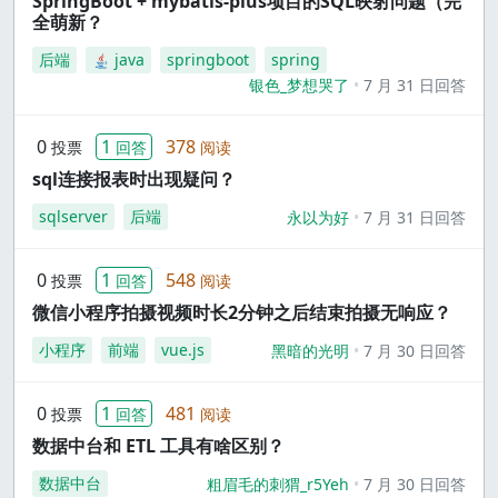
SpringBoot + mybatis-plus项目的SQL映射问题（完
全萌新？
后端
java
springboot
spring
银色_梦想哭了
7 月 31 日回答
0
1
378
投票
回答
阅读
sql连接报表时出现疑问？
sqlserver
后端
永以为好
7 月 31 日回答
0
1
548
投票
回答
阅读
微信小程序拍摄视频时长2分钟之后结束拍摄无响应？
小程序
前端
vue.js
黑暗的光明
7 月 30 日回答
0
1
481
投票
回答
阅读
数据中台和 ETL 工具有啥区别？
数据中台
粗眉毛的刺猬_r5Yeh
7 月 30 日回答