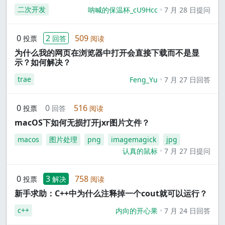
二次开发
呐喊的保温杯_cU9Hcc
7 月 28 日提问
0
2
509
投票
回答
阅读
为什么我的网页在浏览器中打开会直接下载而不是显
示？如何解决？
trae
Feng_Yu
7 月 27 日回答
0
0
516
投票
回答
阅读
macOS下如何无损打开jxr图片文件？
macos
图片处理
png
imagemagick
jpg
认真的鼠标
7 月 27 日提问
0
3
758
投票
解决
阅读
新手求助：C++中为什么注释掉一个cout就可以运行？
c++
内向的开心果
7 月 24 日回答