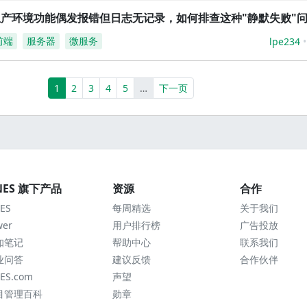
生产环境功能偶发报错但日志无记录，如何排查这种"静默失败"
前端
服务器
微服务
lpe234
(current)
More
1
2
3
4
5
…
下一页
NES 旗下产品
资源
合作
ES
每周精选
关于我们
wer
用户排行榜
广告投放
知笔记
帮助中心
联系我们
业问答
建议反馈
合作伙伴
ES.com
声望
目管理百科
勋章