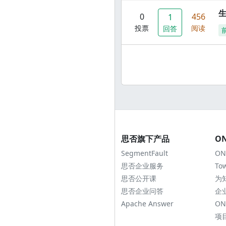
0
456
1
投票
阅读
回答
思否旗下产品
O
SegmentFault
ON
思否企业服务
To
思否公开课
为
思否企业问答
企
Apache Answer
ON
项