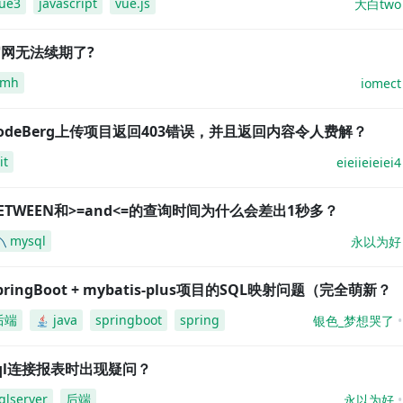
ue3
javascript
vue.js
大白two
网无法续期了?
amh
iomect
odeBerg上传项目返回403错误，并且返回内容令人费解？
it
eieiieieiei4
ETWEEN和>=and<=的查询时间为什么会差出1秒多？
mysql
永以为好
pringBoot + mybatis-plus项目的SQL映射问题（完全萌新？
后端
java
springboot
spring
银色_梦想哭了
ql连接报表时出现疑问？
qlserver
后端
永以为好