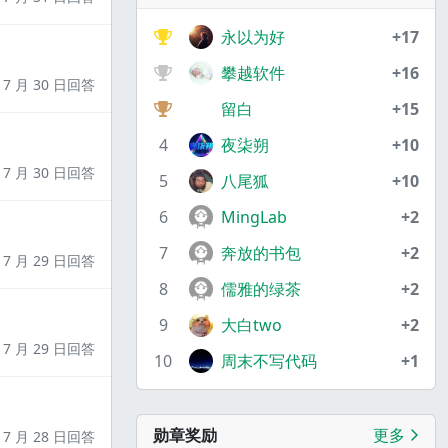
永以为好
+17
攀越软件
+16
7 月 30 日回答
留白
+15
4
夜柒朔
+10
7 月 30 日回答
5
八尾狐
+10
6
MingLab
+2
7
奔放的书包
+2
7 月 29 日回答
8
儒雅的绿茶
+2
9
大白two
+2
7 月 29 日回答
10
周末不写代码
+1
勋章奖励
更多
7 月 28 日回答