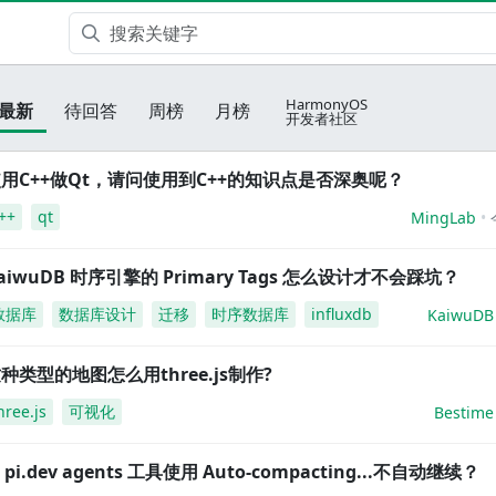
HarmonyOS
最新
待回答
周榜
月榜
开发者社区
用C++做Qt，请问使用到C++的知识点是否深奥呢？
++
qt
MingLab
aiwuDB 时序引擎的 Primary Tags 怎么设计才不会踩坑？
数据库
数据库设计
迁移
时序数据库
influxdb
KaiwuDB
种类型的地图怎么用three.js制作?
hree.js
可视化
Bestime
i pi.dev agents 工具使用 Auto-compacting...不自动继续？