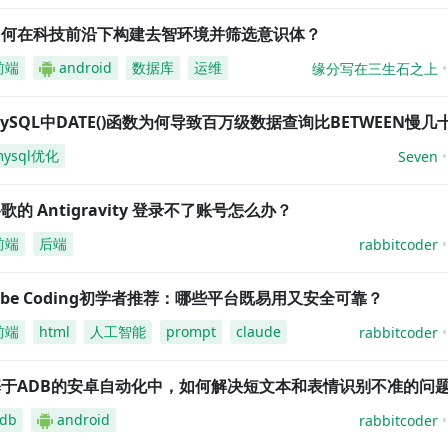
如何在科技前沿下构建去智环境并筛选意识体？
前端
android
数据库
运维
缘分写在三生石之上
ySQL中DATE()函数为何导致百万级数据查询比BETWEEN慢几
mysql优化
Seven
歌的 Antigravity 登录不了账号怎么办？
前端
后端
rabbitcoder
ibe Coding初学者推荐：哪些平台既易用又安全可靠？
前端
html
人工智能
prompt
claude
rabbitcoder
基于ADB的安卓自动化中，如何解决短文本和表情识别不准的问
db
android
rabbitcoder