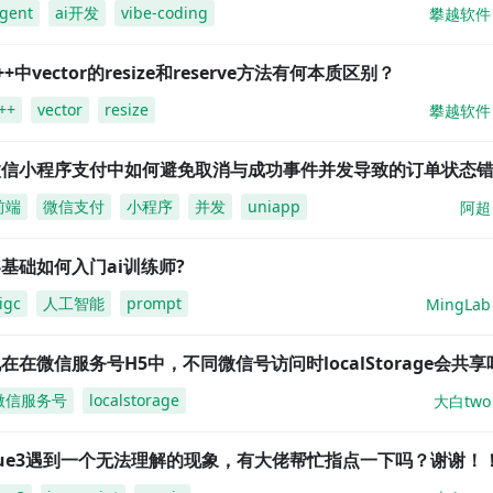
gent
ai开发
vibe-coding
攀越软件
++中vector的resize和reserve方法有何本质区别？
++
vector
resize
攀越软件
微信小程序支付中如何避免取消与成功事件并发导致的订单状态
前端
微信支付
小程序
并发
uniapp
阿超
基础如何入门ai训练师?
igc
人工智能
prompt
MingLab
在在微信服务号H5中，不同微信号访问时localStorage会共享
微信服务号
localstorage
大白two
vue3遇到一个无法理解的现象，有大佬帮忙指点一下吗？谢谢！