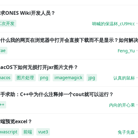
求ONES Wiki开发人员？
二次开发
呐喊的保温杯_cU9Hcc
为什么我的网页在浏览器中打开会直接下载而不是显示？如何解
rae
Feng_Yu
acOS下如何无损打开jxr图片文件？
acos
图片处理
png
imagemagick
jpg
认真的鼠标
手求助：C++中为什么注释掉一个cout就可以运行？
++
内向的开心果
端预览excel？
avascript
前端
vue3
兔子先森