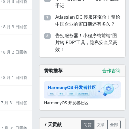
8 月 3 日回答
手记
Atlassian DC 停服还涨价！留给
7
中国企业的窗口期还有多久？
8 月 3 日回答
告别服务器！小程序纯前端“图
8
片转 PDF”工具，隐私安全又高
效！
8 月 2 日回答
赞助推荐
合作咨询
8 月 1 日回答
7 月 31 日回答
HarmonyOS 开发者社区
7 天贡献
问答
文章
全部
7 月 31 日回答