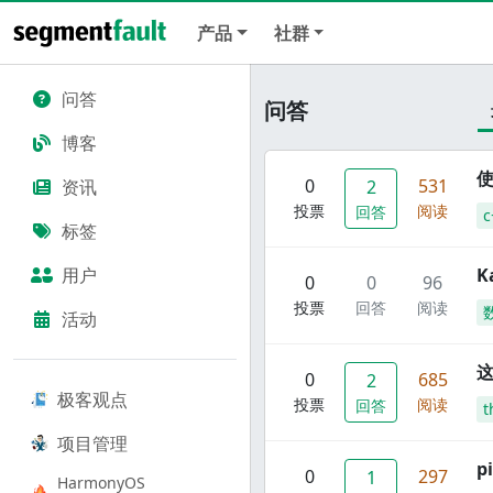
产品
社群
问答
问答
博客
使
0
531
资讯
2
投票
阅读
回答
c
标签
用户
K
0
0
96
投票
回答
阅读
活动
这
0
685
2
极客观点
投票
阅读
回答
t
项目管理
p
0
297
1
HarmonyOS