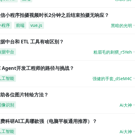
微信小程序拍摄视频时长2分钟之后结束拍摄无响应？
小程序
前端
vue.js
黑暗的光明
据中台和 ETL 工具有啥区别？
数据中台
粗眉毛的刺猬_r5Yeh
I Agent开发工程师的路径与挑战？
人工智能
强健的手套_dSeM4C
求助各位图片转绘方法？
图像识别
Ai大神
免费科研AI工具哪款强（电脑平板通用推荐）？
人工智能
Ai大神