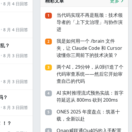
精彩文章
更多
8 月 4 日回答
当代码实现不再是瓶颈：技术领
1
导者的「上下文治理」与协作演
进
8 月 4 日回答
我是如何用一个 /brain 文件
2
错乱？
夹，让 Claude Code 和 Cursor
读懂你三周前下的技术决策？
8 月 3 日回答
两个AI，29分钟，从0到1造了个
3
代码审查系统——然后它开始审
查自己的代码
8 月 3 日回答
AI 实时推理流式预热实战：首字
4
吗？
符延迟从 800ms 砍到 200ms
8 月 3 日回答
ONES 2025 年度盘点：筑基十
5
载，全新以赴
！！？
Qnap威联通Qu405的入手配置
6