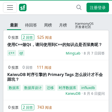
注册登录
HarmonyOS
最新
待回答
周榜
月榜
开发者社区
0
2
525
投票
回答
阅读
使用C++做Qt，请问使用到C++的知识点是否深奥呢？
c++
qt
MingLab
8 月 7 日回答
0
0
111
投票
回答
阅读
KaiwuDB 时序引擎的 Primary Tags 怎么设计才不会
踩坑？
数据库
数据库设计
迁移
时序数据库
influxdb
KaiwuDB
8 月 6 日提问
0
2
743
投票
回答
阅读