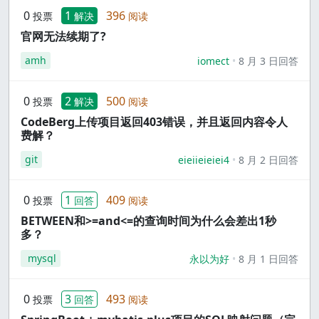
0
1
396
投票
解决
阅读
官网无法续期了?
amh
iomect
8 月 3 日回答
0
2
500
投票
解决
阅读
CodeBerg上传项目返回403错误，并且返回内容令人
费解？
git
eieiieieiei4
8 月 2 日回答
0
1
409
投票
回答
阅读
BETWEEN和>=and<=的查询时间为什么会差出1秒
多？
mysql
永以为好
8 月 1 日回答
0
3
493
投票
回答
阅读