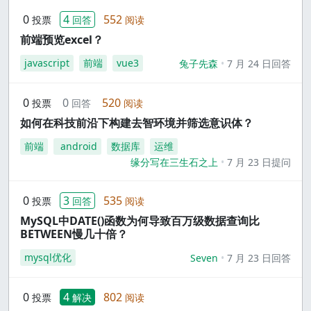
0
4
552
投票
回答
阅读
前端预览excel？
javascript
前端
vue3
兔子先森
7 月 24 日回答
0
0
520
投票
回答
阅读
如何在科技前沿下构建去智环境并筛选意识体？
前端
android
数据库
运维
缘分写在三生石之上
7 月 23 日提问
0
3
535
投票
回答
阅读
MySQL中DATE()函数为何导致百万级数据查询比
BETWEEN慢几十倍？
mysql优化
Seven
7 月 23 日回答
0
4
802
投票
解决
阅读