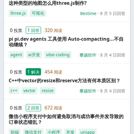
这种类型的地图怎么用three.js制作?
three.js
可视化
Bestime
8 月 5 日回答
0
1
320
投票
回答
阅读
pi pi.dev agents 工具使用 Auto-compacting...不自
动继续？
agent
ai开发
vibe-coding
攀越软件
8 月 4 日回答
0
1
454
投票
解决
阅读
C++中vector的resize和reserve方法有何本质区别？
c++
vector
resize
攀越软件
8 月 4 日回答
0
2
672
投票
回答
阅读
微信小程序支付中如何避免取消与成功事件并发导致的
订单状态错乱？
前端
微信支付
小程序
并发
uniapp