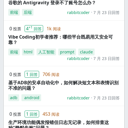
谷歌的 Antigravity 登录不了账号怎么办？
前端
后端
rabbitcoder
7 月 23 日回答
+1
0
4
1k
投票
回答
阅读
Vibe Coding初学者推荐：哪些平台既易用又安全可
靠？
前端
html
人工智能
prompt
claude
rabbitcoder
7 月 23 日回答
0
1
706
投票
回答
阅读
基于ADB的安卓自动化中，如何解决短文本和表情识别
不准的问题？
adb
android
rabbitcoder
7 月 23 日回答
0
1
453
投票
回答
阅读
生产环境功能偶发报错但日志无记录，如何排查这
种"静默失败"问题？