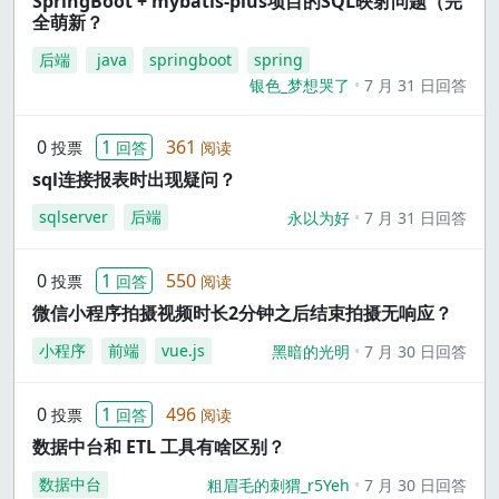
SpringBoot + mybatis-plus项目的SQL映射问题（完
全萌新？
后端
java
springboot
spring
银色_梦想哭了
7 月 31 日回答
0
1
361
投票
回答
阅读
sql连接报表时出现疑问？
sqlserver
后端
永以为好
7 月 31 日回答
0
1
550
投票
回答
阅读
微信小程序拍摄视频时长2分钟之后结束拍摄无响应？
小程序
前端
vue.js
黑暗的光明
7 月 30 日回答
0
1
496
投票
回答
阅读
数据中台和 ETL 工具有啥区别？
数据中台
粗眉毛的刺猬_r5Yeh
7 月 30 日回答