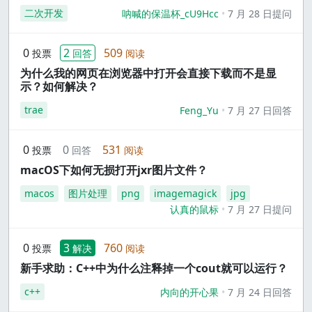
二次开发
呐喊的保温杯_cU9Hcc
7 月 28 日提问
0
2
509
投票
回答
阅读
为什么我的网页在浏览器中打开会直接下载而不是显
示？如何解决？
trae
Feng_Yu
7 月 27 日回答
0
0
531
投票
回答
阅读
macOS下如何无损打开jxr图片文件？
macos
图片处理
png
imagemagick
jpg
认真的鼠标
7 月 27 日提问
0
3
760
投票
解决
阅读
新手求助：C++中为什么注释掉一个cout就可以运行？
c++
内向的开心果
7 月 24 日回答