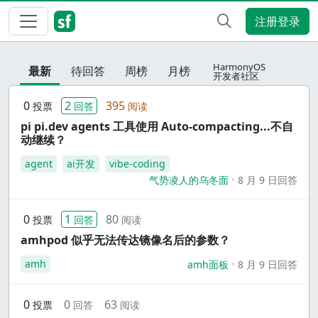
注册登录
HarmonyOS
最新
待回答
周榜
月榜
开发者社区
0
2
395
投票
回答
阅读
pi pi.dev agents 工具使用 Auto-compacting...不自
动继续？
agent
ai开发
vibe-coding
气势凌人的乌冬面
8 月 9 日回答
0
1
80
投票
回答
阅读
amhpod 似乎无法传达镜像名后的参数？
amh
amh面板
8 月 9 日回答
0
0
63
投票
回答
阅读