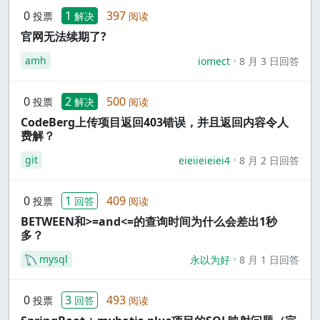
0
1
397
投票
解决
阅读
官网无法续期了?
amh
iomect
8 月 3 日回答
0
2
500
投票
解决
阅读
CodeBerg上传项目返回403错误，并且返回内容令人
费解？
git
eieiieieiei4
8 月 2 日回答
0
1
409
投票
回答
阅读
BETWEEN和>=and<=的查询时间为什么会差出1秒
多？
mysql
永以为好
8 月 1 日回答
0
3
493
投票
回答
阅读