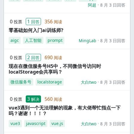
阿超
8 月 3 日回答
0
1
356
投票
回答
阅读
零基础如何入门ai训练师?
aigc
人工智能
prompt
MingLab
8 月 3 日回答
0
2
690
投票
回答
阅读
现在在微信服务号H5中，不同微信号访问时
localStorage会共享吗？
微信服务号
localstorage
大白two
8 月 3 日回答
0
3
560
投票
解决
阅读
vue3遇到一个无法理解的现象，有大佬帮忙指点一下
吗？谢谢！！！？
vue3
javascript
vue.js
大白two
8 月 3 日回答