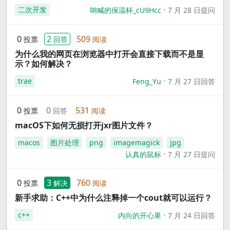
二次开发
呐喊的保温杯_cU9Hcc
7 月 28 日提问
0
2
509
投票
回答
阅读
为什么我的网页在浏览器中打开会直接下载而不是显
示？如何解决？
trae
Feng_Yu
7 月 27 日回答
0
0
531
投票
回答
阅读
macOS下如何无损打开jxr图片文件？
macos
图片处理
png
imagemagick
jpg
认真的鼠标
7 月 27 日提问
0
3
760
投票
解决
阅读
新手求助：C++中为什么注释掉一个cout就可以运行？
c++
内向的开心果
7 月 24 日回答