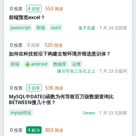
0
4
553
投票
回答
阅读
前端预览excel？
javascript
前端
vue3
兔子先森
7 月 24 日回答
0
0
520
投票
回答
阅读
如何在科技前沿下构建去智环境并筛选意识体？
前端
android
数据库
运维
缘分写在三生石之上
7 月 23 日提问
0
3
536
投票
回答
阅读
MySQL中DATE()函数为何导致百万级数据查询比
BETWEEN慢几十倍？
mysql优化
Seven
7 月 23 日回答
0
4
803
投票
解决
阅读