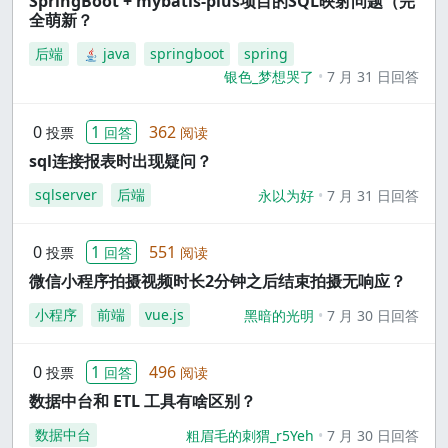
SpringBoot + mybatis-plus项目的SQL映射问题（完
全萌新？
后端
java
springboot
spring
银色_梦想哭了
7 月 31 日回答
0
1
362
投票
回答
阅读
sql连接报表时出现疑问？
sqlserver
后端
永以为好
7 月 31 日回答
0
1
551
投票
回答
阅读
微信小程序拍摄视频时长2分钟之后结束拍摄无响应？
小程序
前端
vue.js
黑暗的光明
7 月 30 日回答
0
1
496
投票
回答
阅读
数据中台和 ETL 工具有啥区别？
数据中台
粗眉毛的刺猬_r5Yeh
7 月 30 日回答