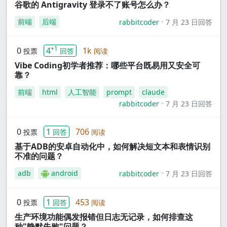
谷歌的 Antigravity 登录不了账号怎么办？
前端
后端
rabbitcoder
7 月 23 日回答
+1
0
4
1k
投票
回答
阅读
Vibe Coding初学者推荐：哪些平台既易用又安全可
靠？
前端
html
人工智能
prompt
claude
rabbitcoder
7 月 23 日回答
0
1
706
投票
回答
阅读
基于ADB的安卓自动化中，如何解决短文本和表情识别
不准的问题？
adb
android
rabbitcoder
7 月 23 日回答
0
1
453
投票
回答
阅读
生产环境功能偶发报错但日志无记录，如何排查这
种"静默失败"问题？