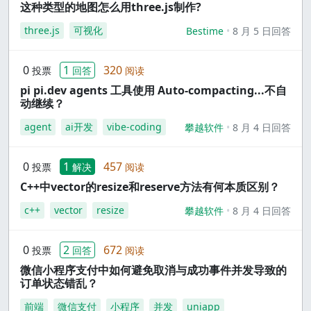
这种类型的地图怎么用three.js制作?
three.js
可视化
Bestime
8 月 5 日回答
0
1
320
投票
回答
阅读
pi pi.dev agents 工具使用 Auto-compacting...不自
动继续？
agent
ai开发
vibe-coding
攀越软件
8 月 4 日回答
0
1
457
投票
解决
阅读
C++中vector的resize和reserve方法有何本质区别？
c++
vector
resize
攀越软件
8 月 4 日回答
0
2
672
投票
回答
阅读
微信小程序支付中如何避免取消与成功事件并发导致的
订单状态错乱？
前端
微信支付
小程序
并发
uniapp