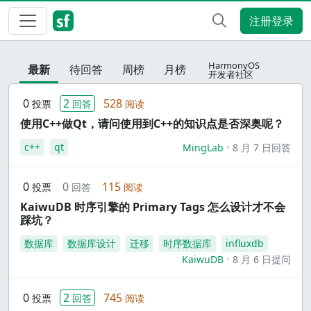
注册登录
HarmonyOS
最新
待回答
周榜
月榜
开发者社区
0
2
528
投票
回答
阅读
使用C++做Qt，请问使用到C++的知识点是否深奥呢？
c++
qt
MingLab
8 月 7 日回答
0
0
115
投票
回答
阅读
KaiwuDB 时序引擎的 Primary Tags 怎么设计才不会
踩坑？
数据库
数据库设计
迁移
时序数据库
influxdb
KaiwuDB
8 月 6 日提问
0
2
745
投票
回答
阅读