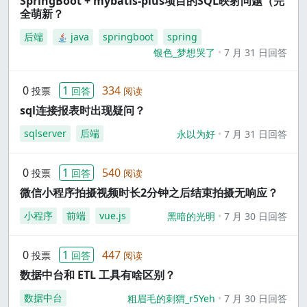
SpringBoot + mybatis-plus项目的SQL映射问题（完
全萌新？
后端
java
springboot
spring
银色_梦想哭了
7 月 31 日回答
0
1
334
投票
回答
阅读
sql连接报表时出现疑问？
sqlserver
后端
永以为好
7 月 31 日回答
0
1
540
投票
回答
阅读
微信小程序拍摄视频时长2分钟之后结束拍摄无响应？
小程序
前端
vue.js
黑暗的光明
7 月 30 日回答
0
1
447
投票
回答
阅读
数据中台和 ETL 工具有啥区别？
数据中台
粗眉毛的刺猬_r5Yeh
7 月 30 日回答