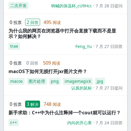
二次开发
呐喊的保温杯_cU9Hcc
7 月 28 日提问
0
2
495
投票
回答
阅读
为什么我的网页在浏览器中打开会直接下载而不是显
示？如何解决？
trae
Feng_Yu
7 月 27 日回答
0
0
509
投票
回答
阅读
macOS下如何无损打开jxr图片文件？
macos
图片处理
png
imagemagick
jpg
认真的鼠标
7 月 27 日提问
0
3
748
投票
解决
阅读
新手求助：C++中为什么注释掉一个cout就可以运行？
c++
内向的开心果
7 月 24 日回答