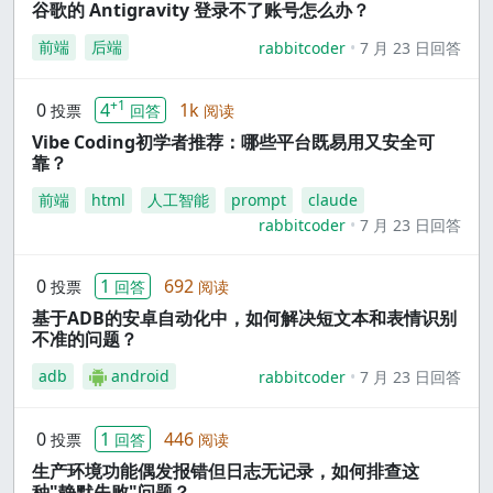
谷歌的 Antigravity 登录不了账号怎么办？
前端
后端
rabbitcoder
7 月 23 日回答
+1
0
4
1k
投票
回答
阅读
Vibe Coding初学者推荐：哪些平台既易用又安全可
靠？
前端
html
人工智能
prompt
claude
rabbitcoder
7 月 23 日回答
0
1
692
投票
回答
阅读
基于ADB的安卓自动化中，如何解决短文本和表情识别
不准的问题？
adb
android
rabbitcoder
7 月 23 日回答
0
1
446
投票
回答
阅读
生产环境功能偶发报错但日志无记录，如何排查这
种"静默失败"问题？