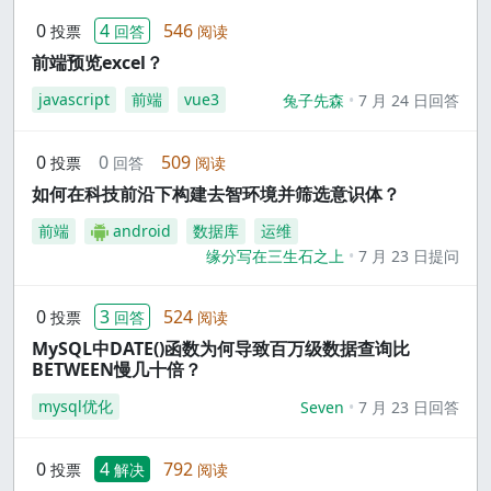
0
4
546
投票
回答
阅读
前端预览excel？
javascript
前端
vue3
兔子先森
7 月 24 日回答
0
0
509
投票
回答
阅读
如何在科技前沿下构建去智环境并筛选意识体？
前端
android
数据库
运维
缘分写在三生石之上
7 月 23 日提问
0
3
524
投票
回答
阅读
MySQL中DATE()函数为何导致百万级数据查询比
BETWEEN慢几十倍？
mysql优化
Seven
7 月 23 日回答
0
4
792
投票
解决
阅读