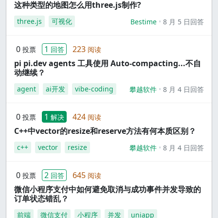
这种类型的地图怎么用three.js制作?
three.js
可视化
Bestime
8 月 5 日回答
0
1
223
投票
回答
阅读
pi pi.dev agents 工具使用 Auto-compacting...不自
动继续？
agent
ai开发
vibe-coding
攀越软件
8 月 4 日回答
0
1
424
投票
解决
阅读
C++中vector的resize和reserve方法有何本质区别？
c++
vector
resize
攀越软件
8 月 4 日回答
0
2
645
投票
回答
阅读
微信小程序支付中如何避免取消与成功事件并发导致的
订单状态错乱？
前端
微信支付
小程序
并发
uniapp