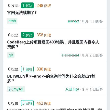
0
1
248
投票
解决
阅读
官网无法续期了?
amh
iomect
8 月 3 日回答
0
2
358
投票
解决
阅读
CodeBerg上传项目返回403错误，并且返回内容令人
费解？
git
eieiieieiei4
8 月 2 日回答
0
1
330
投票
回答
阅读
BETWEEN和>=and<=的查询时间为什么会差出1秒
多？
mysql
永以为好
8 月 1 日回答
0
3
462
投票
回答
阅读