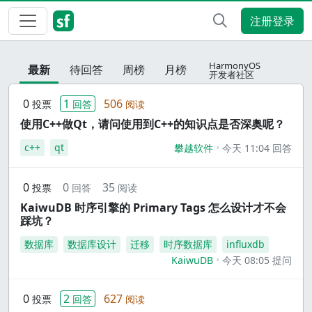
注册登录
HarmonyOS
最新
待回答
周榜
月榜
开发者社区
0
1
506
投票
回答
阅读
使用C++做Qt，请问使用到C++的知识点是否深奥呢？
c++
qt
攀越软件
今天 11:04 回答
0
0
35
投票
回答
阅读
KaiwuDB 时序引擎的 Primary Tags 怎么设计才不会
踩坑？
数据库
数据库设计
迁移
时序数据库
influxdb
KaiwuDB
今天 08:05 提问
0
2
627
投票
回答
阅读