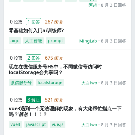
阿超
8 月 3 日回答
0
1
267
投票
回答
阅读
零基础如何入门ai训练师?
aigc
人工智能
prompt
MingLab
8 月 3 日回答
0
2
675
投票
回答
阅读
现在在微信服务号H5中，不同微信号访问时
localStorage会共享吗？
微信服务号
localstorage
大白two
8 月 3 日回答
0
3
521
投票
解决
阅读
vue3遇到一个无法理解的现象，有大佬帮忙指点一下
吗？谢谢！！！？
vue3
javascript
vue.js
大白two
8 月 3 日回答