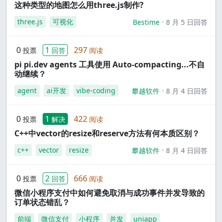
这种类型的地图怎么用three.js制作?
three.js
可视化
Bestime
8 月 5 日回答
0
1
297
投票
回答
阅读
pi pi.dev agents 工具使用 Auto-compacting...不自
动继续？
agent
ai开发
vibe-coding
攀越软件
8 月 4 日回答
0
1
422
投票
解决
阅读
C++中vector的resize和reserve方法有何本质区别？
c++
vector
resize
攀越软件
8 月 4 日回答
0
2
666
投票
回答
阅读
微信小程序支付中如何避免取消与成功事件并发导致的
订单状态错乱？
前端
微信支付
小程序
并发
uniapp