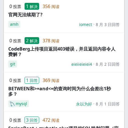
0
1
356
投票
解决
阅读
官网无法续期了?
amh
iomect
8 月 3 日回答
0
2
378
投票
解决
阅读
CodeBerg上传项目返回403错误，并且返回内容令人
费解？
git
eieiieieiei4
8 月 2 日回答
0
1
369
投票
回答
阅读
BETWEEN和>=and<=的查询时间为什么会差出1秒
多？
mysql
永以为好
8 月 1 日回答
0
3
472
投票
回答
阅读