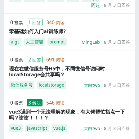
阿超
8 月 3 日回答
0
1
340
投票
回答
阅读
零基础如何入门ai训练师?
aigc
人工智能
prompt
MingLab
8 月 3 日回答
0
2
691
投票
回答
阅读
现在在微信服务号H5中，不同微信号访问时
localStorage会共享吗？
微信服务号
localstorage
大白two
8 月 3 日回答
0
3
546
投票
解决
阅读
vue3遇到一个无法理解的现象，有大佬帮忙指点一下
吗？谢谢！！！？
vue3
javascript
vue.js
大白two
8 月 3 日回答