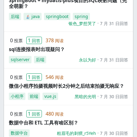
SpringBoot + mybatis-plus项目的SQL映射问题（完
全萌新？
后端
java
springboot
spring
银色_梦想哭了
7 月 31 日回答
0
1
378
投票
回答
阅读
sql连接报表时出现疑问？
sqlserver
后端
永以为好
7 月 31 日回答
0
1
546
投票
回答
阅读
微信小程序拍摄视频时长2分钟之后结束拍摄无响应？
小程序
前端
vue.js
黑暗的光明
7 月 30 日回答
0
1
480
投票
回答
阅读
数据中台和 ETL 工具有啥区别？
数据中台
粗眉毛的刺猬_r5Yeh
7 月 30 日回答