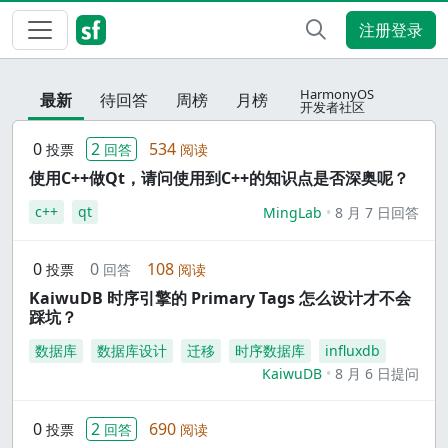
注册登录
HarmonyOS
最新
待回答
周榜
月榜
开发者社区
0
2
534
投票
回答
阅读
使用C++做Qt，请问使用到C++的知识点是否深奥呢？
c++
qt
MingLab
8 月 7 日回答
0
0
108
投票
回答
阅读
KaiwuDB 时序引擎的 Primary Tags 怎么设计才不会
踩坑？
数据库
数据库设计
迁移
时序数据库
influxdb
KaiwuDB
8 月 6 日提问
0
2
690
投票
回答
阅读