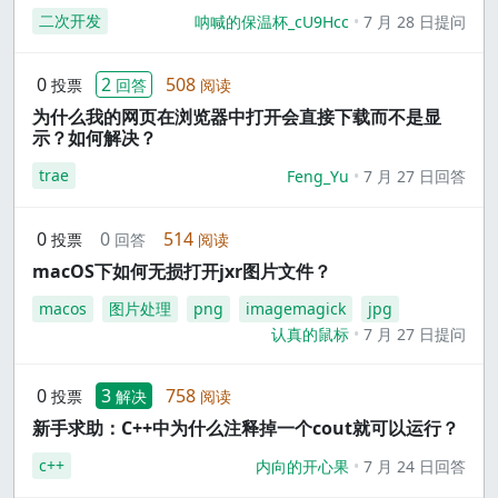
二次开发
呐喊的保温杯_cU9Hcc
7 月 28 日提问
0
2
508
投票
回答
阅读
为什么我的网页在浏览器中打开会直接下载而不是显
示？如何解决？
trae
Feng_Yu
7 月 27 日回答
0
0
514
投票
回答
阅读
macOS下如何无损打开jxr图片文件？
macos
图片处理
png
imagemagick
jpg
认真的鼠标
7 月 27 日提问
0
3
758
投票
解决
阅读
新手求助：C++中为什么注释掉一个cout就可以运行？
c++
内向的开心果
7 月 24 日回答