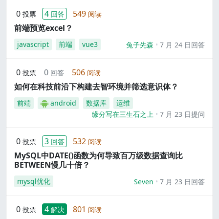
0
4
549
投票
回答
阅读
前端预览excel？
javascript
前端
vue3
兔子先森
7 月 24 日回答
0
0
506
投票
回答
阅读
如何在科技前沿下构建去智环境并筛选意识体？
前端
android
数据库
运维
缘分写在三生石之上
7 月 23 日提问
0
3
532
投票
回答
阅读
MySQL中DATE()函数为何导致百万级数据查询比
BETWEEN慢几十倍？
mysql优化
Seven
7 月 23 日回答
0
4
801
投票
解决
阅读