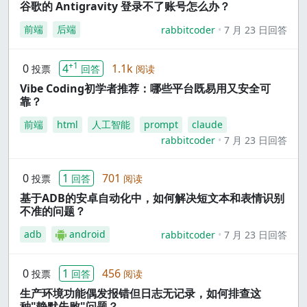
谷歌的 Antigravity 登录不了账号怎么办？
前端
后端
rabbitcoder
7 月 23 日回答
+1
0
4
1.1k
投票
回答
阅读
Vibe Coding初学者推荐：哪些平台既易用又安全可
靠？
前端
html
人工智能
prompt
claude
rabbitcoder
7 月 23 日回答
0
1
701
投票
回答
阅读
基于ADB的安卓自动化中，如何解决短文本和表情识别
不准的问题？
adb
android
rabbitcoder
7 月 23 日回答
0
1
456
投票
回答
阅读
生产环境功能偶发报错但日志无记录，如何排查这
种"静默失败"问题？