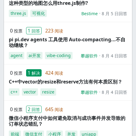
这种类型的地图怎么用three.js制作?
three.js
可视化
Bestime
8 月 5 日回答
0
1
223
投票
回答
阅读
pi pi.dev agents 工具使用 Auto-compacting...不自
动继续？
agent
ai开发
vibe-coding
攀越软件
8 月 4 日回答
0
1
424
投票
解决
阅读
C++中vector的resize和reserve方法有何本质区别？
c++
vector
resize
攀越软件
8 月 4 日回答
0
2
645
投票
回答
阅读
微信小程序支付中如何避免取消与成功事件并发导致的
订单状态错乱？
前端
微信支付
小程序
并发
uniapp