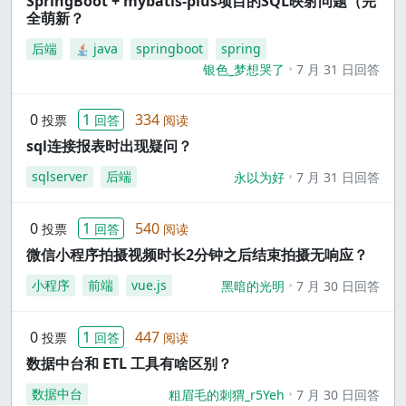
SpringBoot + mybatis-plus项目的SQL映射问题（完
全萌新？
后端
java
springboot
spring
银色_梦想哭了
7 月 31 日回答
0
1
334
投票
回答
阅读
sql连接报表时出现疑问？
sqlserver
后端
永以为好
7 月 31 日回答
0
1
540
投票
回答
阅读
微信小程序拍摄视频时长2分钟之后结束拍摄无响应？
小程序
前端
vue.js
黑暗的光明
7 月 30 日回答
0
1
447
投票
回答
阅读
数据中台和 ETL 工具有啥区别？
数据中台
粗眉毛的刺猬_r5Yeh
7 月 30 日回答