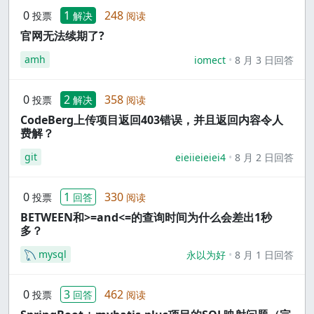
0
1
248
投票
解决
阅读
官网无法续期了?
amh
iomect
8 月 3 日回答
0
2
358
投票
解决
阅读
CodeBerg上传项目返回403错误，并且返回内容令人
费解？
git
eieiieieiei4
8 月 2 日回答
0
1
330
投票
回答
阅读
BETWEEN和>=and<=的查询时间为什么会差出1秒
多？
mysql
永以为好
8 月 1 日回答
0
3
462
投票
回答
阅读