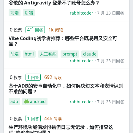
谷歌的 Antigravity 登录不了账号怎么办？
前端
后端
rabbitcoder
7 月 23 日回答
+1
0
4
1k
投票
回答
阅读
Vibe Coding初学者推荐：哪些平台既易用又安全可
靠？
前端
html
人工智能
prompt
claude
rabbitcoder
7 月 23 日回答
0
1
692
投票
回答
阅读
基于ADB的安卓自动化中，如何解决短文本和表情识别
不准的问题？
adb
android
rabbitcoder
7 月 23 日回答
0
1
446
投票
回答
阅读
生产环境功能偶发报错但日志无记录，如何排查这
种"静默失败"问题？