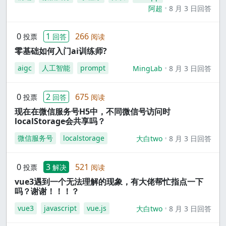
阿超
8 月 3 日回答
0
1
266
投票
回答
阅读
零基础如何入门ai训练师?
aigc
人工智能
prompt
MingLab
8 月 3 日回答
0
2
675
投票
回答
阅读
现在在微信服务号H5中，不同微信号访问时
localStorage会共享吗？
微信服务号
localstorage
大白two
8 月 3 日回答
0
3
521
投票
解决
阅读
vue3遇到一个无法理解的现象，有大佬帮忙指点一下
吗？谢谢！！！？
vue3
javascript
vue.js
大白two
8 月 3 日回答