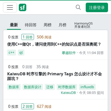
注册登录
HarmonyOS
最新
待回答
周榜
月榜
开发者社区
0
1
506
投票
回答
阅读
使用C++做Qt，请问使用到C++的知识点是否深奥呢？
c++
qt
攀越软件
今天 11:04 回答
0
0
35
投票
回答
阅读
KaiwuDB 时序引擎的 Primary Tags 怎么设计才不会
踩坑？
数据库
数据库设计
迁移
时序数据库
influxdb
KaiwuDB
今天 08:05 提问
0
2
627
投票
回答
阅读