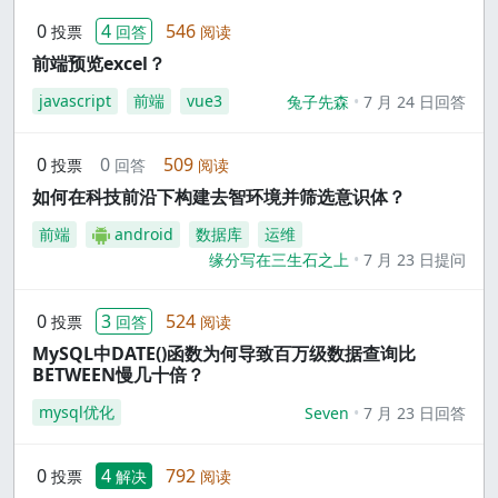
0
4
546
投票
回答
阅读
前端预览excel？
javascript
前端
vue3
兔子先森
7 月 24 日回答
0
0
509
投票
回答
阅读
如何在科技前沿下构建去智环境并筛选意识体？
前端
android
数据库
运维
缘分写在三生石之上
7 月 23 日提问
0
3
524
投票
回答
阅读
MySQL中DATE()函数为何导致百万级数据查询比
BETWEEN慢几十倍？
mysql优化
Seven
7 月 23 日回答
0
4
792
投票
解决
阅读