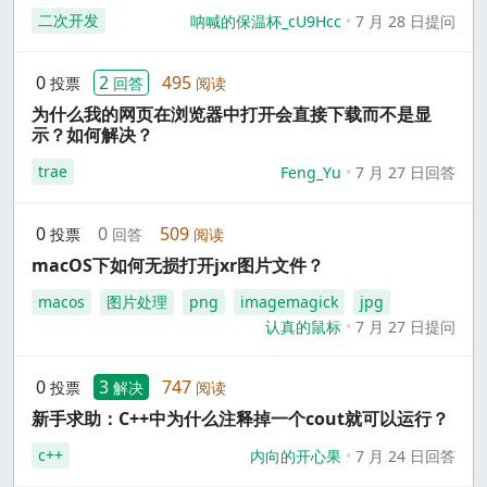
二次开发
呐喊的保温杯_cU9Hcc
7 月 28 日提问
0
2
495
投票
回答
阅读
为什么我的网页在浏览器中打开会直接下载而不是显
示？如何解决？
trae
Feng_Yu
7 月 27 日回答
0
0
509
投票
回答
阅读
macOS下如何无损打开jxr图片文件？
macos
图片处理
png
imagemagick
jpg
认真的鼠标
7 月 27 日提问
0
3
747
投票
解决
阅读
新手求助：C++中为什么注释掉一个cout就可以运行？
c++
内向的开心果
7 月 24 日回答