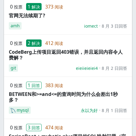
0
1
373
投票
解决
阅读
官网无法续期了?
amh
iomect
8 月 3 日回答
0
2
412
投票
解决
阅读
CodeBerg上传项目返回403错误，并且返回内容令人
费解？
git
eieiieieiei4
8 月 2 日回答
0
1
383
投票
回答
阅读
BETWEEN和>=and<=的查询时间为什么会差出1秒
多？
mysql
永以为好
8 月 1 日回答
0
3
474
投票
回答
阅读