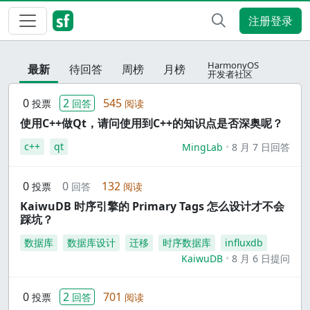
注册登录
HarmonyOS
最新
待回答
周榜
月榜
开发者社区
0
2
545
投票
回答
阅读
使用C++做Qt，请问使用到C++的知识点是否深奥呢？
c++
qt
MingLab
8 月 7 日回答
0
0
132
投票
回答
阅读
KaiwuDB 时序引擎的 Primary Tags 怎么设计才不会
踩坑？
数据库
数据库设计
迁移
时序数据库
influxdb
KaiwuDB
8 月 6 日提问
0
2
701
投票
回答
阅读