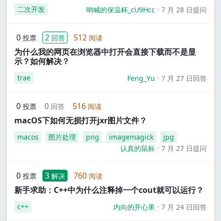
二次开发
呐喊的保温杯_cU9Hcc
7 月 28 日提问
0
2
512
投票
回答
阅读
为什么我的网页在浏览器中打开会直接下载而不是显
示？如何解决？
trae
Feng_Yu
7 月 27 日回答
0
0
516
投票
回答
阅读
macOS下如何无损打开jxr图片文件？
macos
图片处理
png
imagemagick
jpg
认真的鼠标
7 月 27 日提问
0
3
760
投票
解决
阅读
新手求助：C++中为什么注释掉一个cout就可以运行？
c++
内向的开心果
7 月 24 日回答