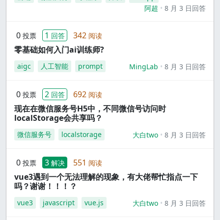
阿超
8 月 3 日回答
0
1
342
投票
回答
阅读
零基础如何入门ai训练师?
aigc
人工智能
prompt
MingLab
8 月 3 日回答
0
2
692
投票
回答
阅读
现在在微信服务号H5中，不同微信号访问时
localStorage会共享吗？
微信服务号
localstorage
大白two
8 月 3 日回答
0
3
551
投票
解决
阅读
vue3遇到一个无法理解的现象，有大佬帮忙指点一下
吗？谢谢！！！？
vue3
javascript
vue.js
大白two
8 月 3 日回答