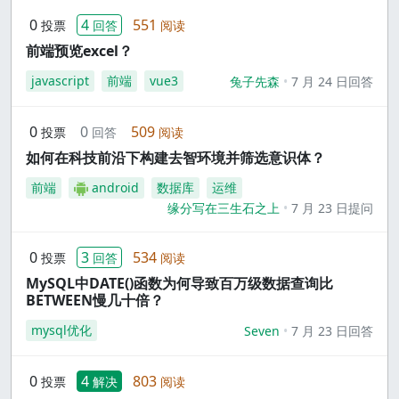
0
4
551
投票
回答
阅读
前端预览excel？
javascript
前端
vue3
兔子先森
7 月 24 日回答
0
0
509
投票
回答
阅读
如何在科技前沿下构建去智环境并筛选意识体？
前端
android
数据库
运维
缘分写在三生石之上
7 月 23 日提问
0
3
534
投票
回答
阅读
MySQL中DATE()函数为何导致百万级数据查询比
BETWEEN慢几十倍？
mysql优化
Seven
7 月 23 日回答
0
4
803
投票
解决
阅读