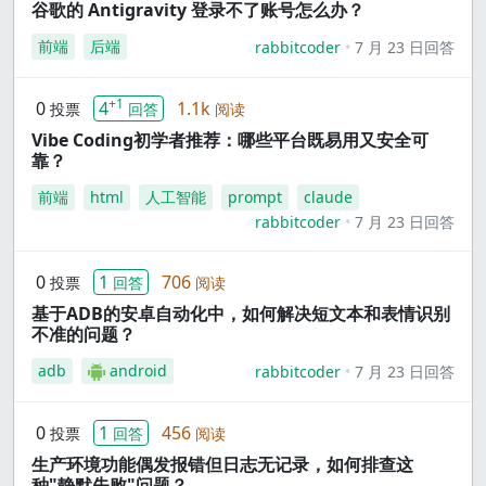
谷歌的 Antigravity 登录不了账号怎么办？
前端
后端
rabbitcoder
7 月 23 日回答
+1
0
4
1.1k
投票
回答
阅读
Vibe Coding初学者推荐：哪些平台既易用又安全可
靠？
前端
html
人工智能
prompt
claude
rabbitcoder
7 月 23 日回答
0
1
706
投票
回答
阅读
基于ADB的安卓自动化中，如何解决短文本和表情识别
不准的问题？
adb
android
rabbitcoder
7 月 23 日回答
0
1
456
投票
回答
阅读
生产环境功能偶发报错但日志无记录，如何排查这
种"静默失败"问题？