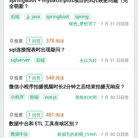
SpringBoot + mybatis-plus项目的SQL映射问题（完
全萌新？
后端
java
springboot
spring
银色_梦想哭了
7 月 31 日回答
0
1
378
投票
回答
阅读
sql连接报表时出现疑问？
sqlserver
后端
永以为好
7 月 31 日回答
0
1
548
投票
回答
阅读
微信小程序拍摄视频时长2分钟之后结束拍摄无响应？
小程序
前端
vue.js
黑暗的光明
7 月 30 日回答
0
1
481
投票
回答
阅读
数据中台和 ETL 工具有啥区别？
数据中台
粗眉毛的刺猬_r5Yeh
7 月 30 日回答