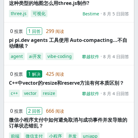
这种类型的地图怎么用three.js制作?
three.js
可视化
Bestime
8 月 5 日回答
0
1
299
投票
回答
阅读
pi pi.dev agents 工具使用 Auto-compacting...不自
动继续？
agent
ai开发
vibe-coding
攀越软件
8 月 4 日回答
0
1
425
投票
解决
阅读
C++中vector的resize和reserve方法有何本质区别？
c++
vector
resize
攀越软件
8 月 4 日回答
0
2
666
投票
回答
阅读
微信小程序支付中如何避免取消与成功事件并发导致的
订单状态错乱？
前端
微信支付
小程序
并发
uniapp