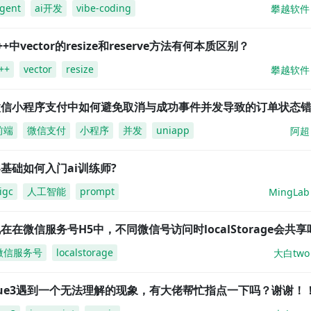
gent
ai开发
vibe-coding
攀越软件
++中vector的resize和reserve方法有何本质区别？
++
vector
resize
攀越软件
微信小程序支付中如何避免取消与成功事件并发导致的订单状态
前端
微信支付
小程序
并发
uniapp
阿超
基础如何入门ai训练师?
igc
人工智能
prompt
MingLab
在在微信服务号H5中，不同微信号访问时localStorage会共享
微信服务号
localstorage
大白two
vue3遇到一个无法理解的现象，有大佬帮忙指点一下吗？谢谢！