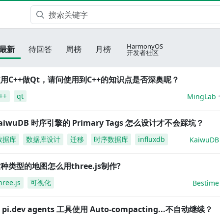
HarmonyOS
最新
待回答
周榜
月榜
开发者社区
用C++做Qt，请问使用到C++的知识点是否深奥呢？
++
qt
MingLab
aiwuDB 时序引擎的 Primary Tags 怎么设计才不会踩坑？
数据库
数据库设计
迁移
时序数据库
influxdb
KaiwuDB
种类型的地图怎么用three.js制作?
hree.js
可视化
Bestime
i pi.dev agents 工具使用 Auto-compacting...不自动继续？