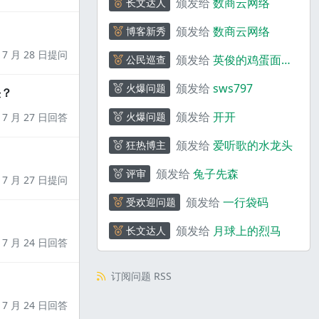
颁发给
数商云网络
长文达人
颁发给
数商云网络
博客新秀
7 月 28 日提问
颁发给
英俊的鸡蛋面
公民巡查
_ebQ01y
颁发给
sws797
火爆问题
决？
颁发给
开开
火爆问题
7 月 27 日回答
颁发给
爱听歌的水龙头
狂热博主
颁发给
兔子先森
评审
7 月 27 日提问
颁发给
一行袋码
受欢迎问题
颁发给
月球上的烈马
长文达人
7 月 24 日回答
订阅问题 RSS
7 月 24 日回答