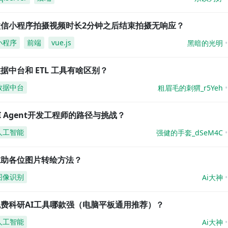
微信小程序拍摄视频时长2分钟之后结束拍摄无响应？
小程序
前端
vue.js
黑暗的光明
据中台和 ETL 工具有啥区别？
数据中台
粗眉毛的刺猬_r5Yeh
I Agent开发工程师的路径与挑战？
人工智能
强健的手套_dSeM4C
求助各位图片转绘方法？
图像识别
Ai大神
免费科研AI工具哪款强（电脑平板通用推荐）？
人工智能
Ai大神