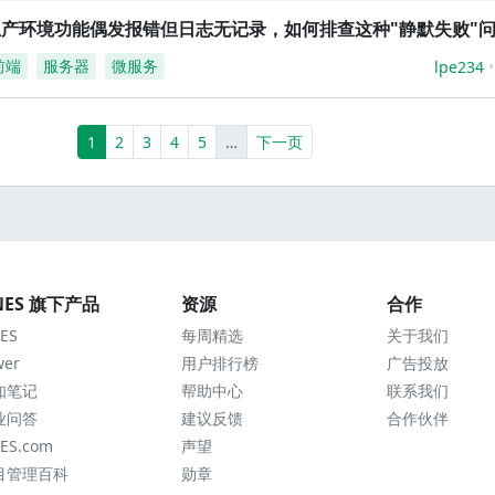
生产环境功能偶发报错但日志无记录，如何排查这种"静默失败"
前端
服务器
微服务
lpe234
(current)
More
1
2
3
4
5
…
下一页
NES 旗下产品
资源
合作
ES
每周精选
关于我们
wer
用户排行榜
广告投放
知笔记
帮助中心
联系我们
业问答
建议反馈
合作伙伴
ES.com
声望
目管理百科
勋章