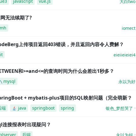
ue3
javascript
vue.js
大白two
网无法续期了?
amh
iomect
odeBerg上传项目返回403错误，并且返回内容令人费解？
it
eieiieieiei4
ETWEEN和>=and<=的查询时间为什么会差出1秒多？
mysql
永以为好
pringBoot + mybatis-plus项目的SQL映射问题（完全萌新？
后端
java
springboot
spring
银色_梦想哭了
ql连接报表时出现疑问？
qlserver
后端
永以为好