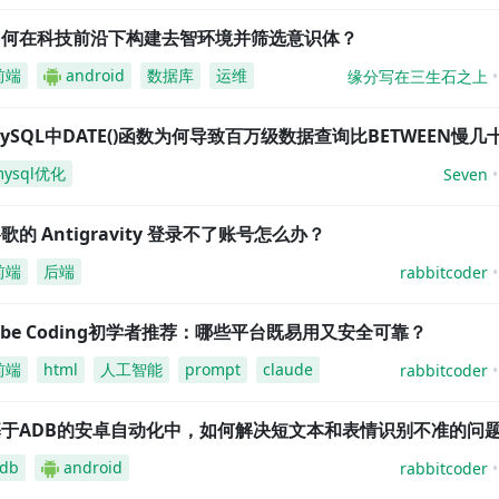
如何在科技前沿下构建去智环境并筛选意识体？
前端
android
数据库
运维
缘分写在三生石之上
ySQL中DATE()函数为何导致百万级数据查询比BETWEEN慢几
mysql优化
Seven
歌的 Antigravity 登录不了账号怎么办？
前端
后端
rabbitcoder
ibe Coding初学者推荐：哪些平台既易用又安全可靠？
前端
html
人工智能
prompt
claude
rabbitcoder
基于ADB的安卓自动化中，如何解决短文本和表情识别不准的问
db
android
rabbitcoder