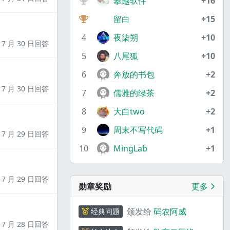
攀越软件
+16
留白
+15
4
夜柒朔
+10
7 月 30 日回答
5
八尾狐
+10
6
奔放的书包
+2
7 月 30 日回答
7
儒雅的绿茶
+2
8
大白two
+2
9
周末不写代码
+1
7 月 29 日回答
10
MingLab
+1
7 月 29 日回答
勋章奖励
更多
颁发给
码农阿威
经典问题
7 月 28 日回答