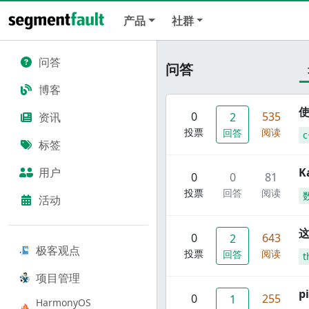
产品
社群
问答
问答
博客
使
0
535
资讯
2
投票
阅读
回答
c
标签
用户
K
0
0
81
投票
回答
阅读
活动
这
0
643
2
极客观点
投票
阅读
回答
t
项目管理
p
0
255
1
HarmonyOS