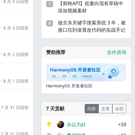
8 月 3 日回答
【剪映API】批量向现有草稿中
7
添加视频素材
做京东关键字搜索系统 3 年，被
8
8 月 3 日回答
接口坑到凌晨改代码的实战手记
赞助推荐
合作咨询
8 月 2 日回答
8 月 1 日回答
HarmonyOS 开发者社区
7 月 31 日回答
7 天贡献
问答
文章
全部
永以为好
+20
7 月 31 日回答