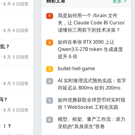
精彩文章
更多
8 月 4 日回答
我是如何用一个 /brain 文件
1
夹，让 Claude Code 和 Cursor
读懂你三周前下的技术决策？
8 月 4 日回答
如何在单张 RTX 3090 上让
2
错乱？
Qwen3.5-27B token 生成速度
提升 6 倍
8 月 3 日回答
bullet-hell-game
3
AI 实时推理流式预热实战：首字
4
8 月 3 日回答
符延迟从 800ms 砍到 200ms
吗？
如何优雅获取全球货币对实时报
5
价？WebSocket 工程化实践
8 月 3 日回答
模型、框架、量产工作流：原力
6
！！？
灵机的“具身原生”答卷