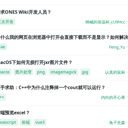
求ONES Wiki开发人员？
二次开发
呐喊的保温杯_cU9Hcc
为什么我的网页在浏览器中打开会直接下载而不是显示？如何解
rae
Feng_Yu
acOS下如何无损打开jxr图片文件？
acos
图片处理
png
imagemagick
jpg
认真的鼠标
手求助：C++中为什么注释掉一个cout就可以运行？
++
内向的开心果
端预览excel？
avascript
前端
vue3
兔子先森