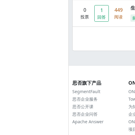
0
449
1
投票
阅读
回答
思否旗下产品
O
SegmentFault
ON
思否企业服务
To
思否公开课
为
思否企业问答
企
Apache Answer
ON
项