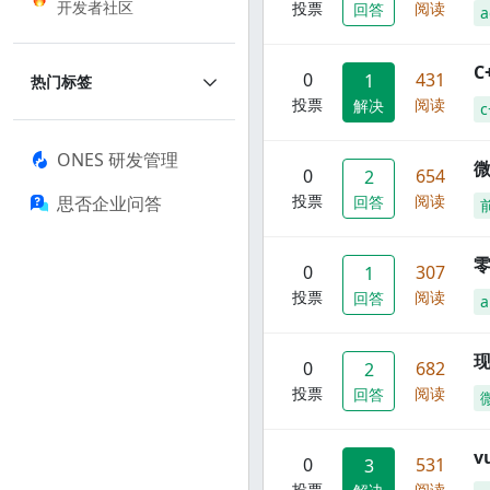
开发者社区
投票
阅读
回答
a
C
0
431
1
热门标签
投票
阅读
解决
c
ONES 研发管理
0
654
2
投票
阅读
思否企业问答
回答
零
0
307
1
投票
阅读
回答
a
现
0
682
2
投票
阅读
回答
0
531
3
投票
阅读