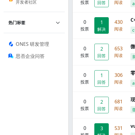
开发者社区
投票
阅读
回答
a
C
0
430
1
热门标签
投票
阅读
解决
c
ONES 研发管理
0
653
2
投票
阅读
思否企业问答
回答
零
0
306
1
投票
阅读
回答
a
现
0
681
2
投票
阅读
回答
0
531
3
投票
阅读