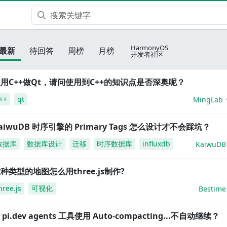
HarmonyOS
最新
待回答
周榜
月榜
开发者社区
用C++做Qt，请问使用到C++的知识点是否深奥呢？
++
qt
MingLab
aiwuDB 时序引擎的 Primary Tags 怎么设计才不会踩坑？
数据库
数据库设计
迁移
时序数据库
influxdb
KaiwuDB
种类型的地图怎么用three.js制作?
hree.js
可视化
Bestime
i pi.dev agents 工具使用 Auto-compacting...不自动继续？