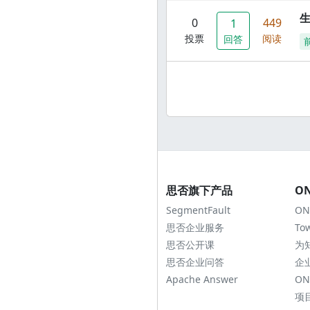
0
449
1
投票
阅读
回答
思否旗下产品
O
SegmentFault
ON
思否企业服务
To
思否公开课
为
思否企业问答
企
Apache Answer
ON
项