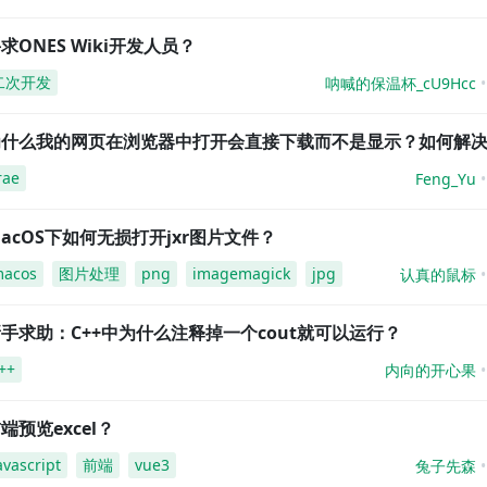
求ONES Wiki开发人员？
二次开发
呐喊的保温杯_cU9Hcc
为什么我的网页在浏览器中打开会直接下载而不是显示？如何解
rae
Feng_Yu
acOS下如何无损打开jxr图片文件？
acos
图片处理
png
imagemagick
jpg
认真的鼠标
手求助：C++中为什么注释掉一个cout就可以运行？
++
内向的开心果
端预览excel？
avascript
前端
vue3
兔子先森