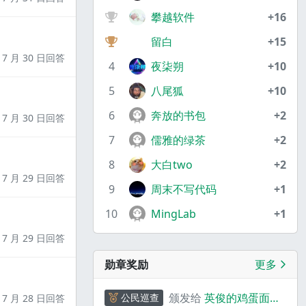
攀越软件
+16
留白
+15
7 月 30 日回答
4
夜柒朔
+10
5
八尾狐
+10
6
奔放的书包
+2
7 月 30 日回答
7
儒雅的绿茶
+2
8
大白two
+2
7 月 29 日回答
9
周末不写代码
+1
10
MingLab
+1
7 月 29 日回答
勋章奖励
更多
颁发给
英俊的鸡蛋面
公民巡查
7 月 28 日回答