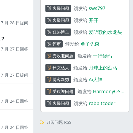
_ebQ01y
颁发给
sws797
火爆问题
颁发给
开开
火爆问题
7 月 28 日提问
颁发给
爱听歌的水龙头
狂热博主
决？
颁发给
兔子先森
评审
7 月 27 日回答
颁发给
一行袋码
受欢迎问题
颁发给
月球上的烈马
长文达人
7 月 27 日提问
颁发给
Ai大神
博客新秀
颁发给
HarmonyOS
受欢迎问题
码上奇行
7 月 24 日回答
颁发给
rabbitcoder
火爆问题
订阅问题 RSS
7 月 24 日回答