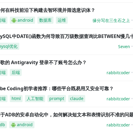
如何在科技前沿下构建去智环境并筛选意识体？
前端
android
数据库
运维
缘分写在三生石之上
ySQL中DATE()函数为何导致百万级数据查询比BETWEEN慢几
mysql优化
Seven
歌的 Antigravity 登录不了账号怎么办？
前端
后端
rabbitcoder
ibe Coding初学者推荐：哪些平台既易用又安全可靠？
前端
html
人工智能
prompt
claude
rabbitcoder
基于ADB的安卓自动化中，如何解决短文本和表情识别不准的问
db
android
rabbitcoder