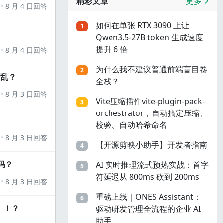
精彩文章
更多
8 月 4 日回答
如何在单张 RTX 3090 上让
1
Qwen3.5-27B token 生成速度
提升 6 倍
8 月 4 日回答
为什么我不建议普通前端盲目卷
2
错乱？
全栈？
8 月 3 日回答
Vite压缩插件vite-plugin-pack-
3
orchestrator，自动搞定压缩、
校验、自动哈希命名
8 月 3 日回答
【开源剪映小助手】开发者指南
4
吗？
AI 实时推理流式预热实战：首字
5
符延迟从 800ms 砍到 200ms
8 月 3 日回答
重磅上线｜ONES Assistant：
6
！！？
驱动研发管理全流程的企业 AI
助手