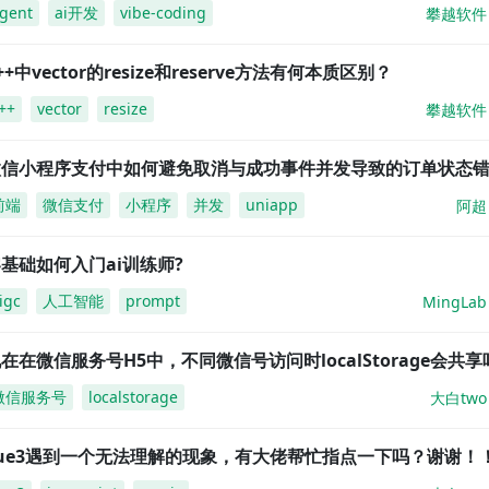
gent
ai开发
vibe-coding
攀越软件
++中vector的resize和reserve方法有何本质区别？
++
vector
resize
攀越软件
微信小程序支付中如何避免取消与成功事件并发导致的订单状态
前端
微信支付
小程序
并发
uniapp
阿超
基础如何入门ai训练师?
igc
人工智能
prompt
MingLab
在在微信服务号H5中，不同微信号访问时localStorage会共享
微信服务号
localstorage
大白two
vue3遇到一个无法理解的现象，有大佬帮忙指点一下吗？谢谢！