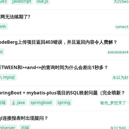
ue3
javascript
vue.js
大白two
网无法续期了?
amh
iomect
odeBerg上传项目返回403错误，并且返回内容令人费解？
it
eieiieieiei4
ETWEEN和>=and<=的查询时间为什么会差出1秒多？
mysql
永以为好
pringBoot + mybatis-plus项目的SQL映射问题（完全萌新？
后端
java
springboot
spring
银色_梦想哭了
ql连接报表时出现疑问？
qlserver
后端
永以为好