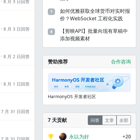
8 月 3 日回答
如何优雅获取全球货币对实时报
7
价？WebSocket 工程化实践
8 月 3 日回答
【剪映API】批量向现有草稿中
8
添加视频素材
8 月 2 日回答
赞助推荐
合作咨询
8 月 1 日回答
HarmonyOS 开发者社区
7 月 31 日回答
7 天贡献
问答
文章
全部
永以为好
+20
7 月 31 日回答