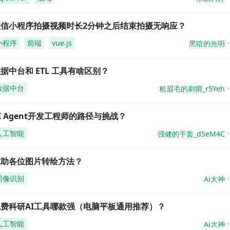
微信小程序拍摄视频时长2分钟之后结束拍摄无响应？
小程序
前端
vue.js
黑暗的光明
据中台和 ETL 工具有啥区别？
数据中台
粗眉毛的刺猬_r5Yeh
I Agent开发工程师的路径与挑战？
人工智能
强健的手套_dSeM4C
求助各位图片转绘方法？
图像识别
Ai大神
免费科研AI工具哪款强（电脑平板通用推荐）？
人工智能
Ai大神