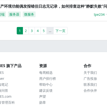
生产环境功能偶发报错但日志无记录，如何排查这种"静默失败"
前端
服务器
微服务
lpe234
(current)
More
1
2
3
4
5
…
下一页
NES 旗下产品
资源
合作
ES
每周精选
关于我们
wer
用户排行榜
广告投放
知笔记
帮助中心
联系我们
业问答
建议反馈
合作伙伴
ES.com
声望
目管理百科
勋章