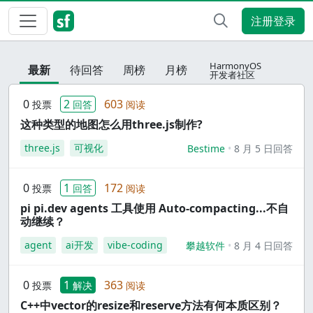
注册登录
HarmonyOS
最新
待回答
周榜
月榜
开发者社区
0
2
603
投票
回答
阅读
这种类型的地图怎么用three.js制作?
three.js
可视化
Bestime
8 月 5 日回答
0
1
172
投票
回答
阅读
pi pi.dev agents 工具使用 Auto-compacting...不自
动继续？
agent
ai开发
vibe-coding
攀越软件
8 月 4 日回答
0
1
363
投票
解决
阅读
C++中vector的resize和reserve方法有何本质区别？