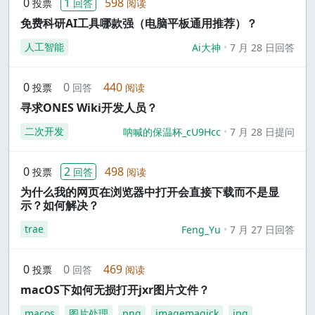
0
1
598
投票
回答
阅读
免费科研AI工具哪款强（电脑平板通用推荐）？
人工智能
Ai大神
7 月 28 日回答
0
0
440
投票
回答
阅读
寻求ONES Wiki开发人员？
二次开发
呐喊的保温杯_cU9Hcc
7 月 28 日提问
0
2
498
投票
回答
阅读
为什么我的网页在浏览器中打开会直接下载而不是显
示？如何解决？
trae
Feng_Yu
7 月 27 日回答
0
0
469
投票
回答
阅读
macOS下如何无损打开jxr图片文件？
macos
图片处理
png
imagemagick
jpg