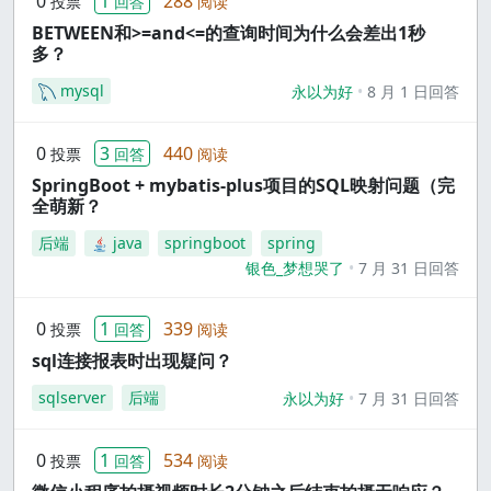
0
1
288
投票
回答
阅读
BETWEEN和>=and<=的查询时间为什么会差出1秒
多？
mysql
永以为好
8 月 1 日回答
0
3
440
投票
回答
阅读
SpringBoot + mybatis-plus项目的SQL映射问题（完
全萌新？
后端
java
springboot
spring
银色_梦想哭了
7 月 31 日回答
0
1
339
投票
回答
阅读
sql连接报表时出现疑问？
sqlserver
后端
永以为好
7 月 31 日回答
0
1
534
投票
回答
阅读