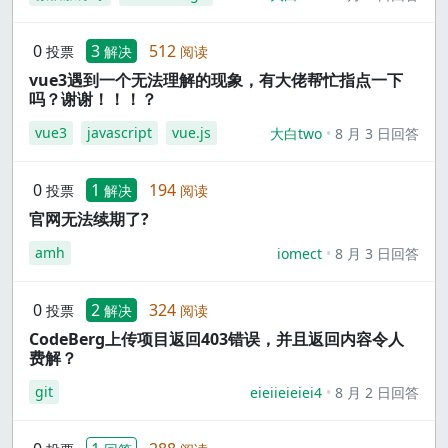
0
3
512
投票
解决
阅读
vue3遇到一个无法理解的现象，有大佬帮忙指点一下
吗？谢谢！！！？
vue3
javascript
vue.js
大白two
8 月 3 日回答
0
1
194
投票
解决
阅读
官网无法续期了?
amh
iomect
8 月 3 日回答
0
2
324
投票
解决
阅读
CodeBerg上传项目返回403错误，并且返回内容令人
费解？
git
eieiieieiei4
8 月 2 日回答