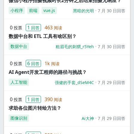
微信小程序拍摄视频时长2分钟之后结束拍摄无响应？
小程序
前端
vue.js
黑暗的光明
7 月 30 日回答
0
1
463
投票
回答
阅读
数据中台和 ETL 工具有啥区别？
数据中台
粗眉毛的刺猬_r5Yeh
7 月 30 日回答
0
6
1k
投票
回答
阅读
AI Agent开发工程师的路径与挑战？
人工智能
强健的手套_dSeM4C
7 月 29 日回答
0
1
390
投票
回答
阅读
求助各位图片转绘方法？
图像识别
Ai大神
7 月 29 日回答