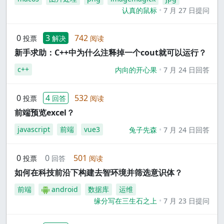
认真的鼠标
7 月 27 日提问
0
3
742
投票
解决
阅读
新手求助：C++中为什么注释掉一个cout就可以运行？
c++
内向的开心果
7 月 24 日回答
0
4
532
投票
回答
阅读
前端预览excel？
javascript
前端
vue3
兔子先森
7 月 24 日回答
0
0
501
投票
回答
阅读
如何在科技前沿下构建去智环境并筛选意识体？
前端
android
数据库
运维
缘分写在三生石之上
7 月 23 日提问