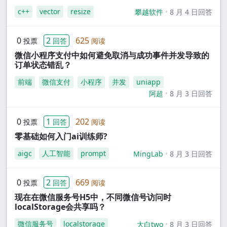
c++
vector
resize
攀越软件
8 月 4 日回答
0
2
625
投票
回答
阅读
微信小程序支付中如何避免取消与成功事件并发导致的
订单状态错乱？
前端
微信支付
小程序
并发
uniapp
阿超
8 月 3 日回答
0
1
202
投票
回答
阅读
零基础如何入门ai训练师?
aigc
人工智能
prompt
MingLab
8 月 3 日回答
0
2
669
投票
回答
阅读
现在在微信服务号H5中，不同微信号访问时
localStorage会共享吗？
微信服务号
localstorage
大白two
8 月 3 日回答