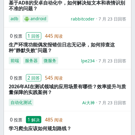
基于ADB的安卓自动化中，如何解决短文本和表情识别
不准的问题？
adb
android
rabbitcoder
7 月 23 日回答
0
1
445
投票
回答
阅读
生产环境功能偶发报错但日志无记录，如何排查这
种"静默失败"问题？
前端
服务器
微服务
lpe234
7 月 23 日回答
0
2
545
投票
回答
阅读
2026年AI在测试领域的应用场景有哪些？效率提升与质
量保障的实践案例？
自动化测试
Ai大神
7 月 23 日回答
0
1
485
投票
解决
阅读
学习爬虫应该如何规划路线？