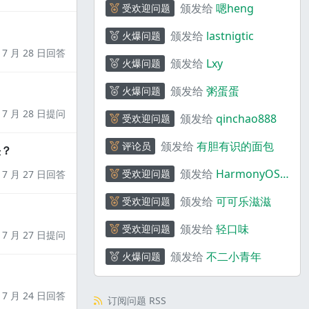
颁发给
嗯heng
受欢迎问题
颁发给
lastnigtic
火爆问题
7 月 28 日回答
颁发给
Lxy
火爆问题
颁发给
粥蛋蛋
火爆问题
7 月 28 日提问
颁发给
qinchao888
受欢迎问题
颁发给
有胆有识的面包
评论员
决？
颁发给
HarmonyOS
受欢迎问题
7 月 27 日回答
助手
颁发给
可可乐滋滋
受欢迎问题
颁发给
轻口味
受欢迎问题
7 月 27 日提问
颁发给
不二小青年
火爆问题
7 月 24 日回答
订阅问题 RSS