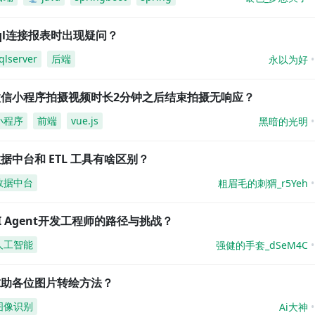
ql连接报表时出现疑问？
qlserver
后端
永以为好
微信小程序拍摄视频时长2分钟之后结束拍摄无响应？
小程序
前端
vue.js
黑暗的光明
据中台和 ETL 工具有啥区别？
数据中台
粗眉毛的刺猬_r5Yeh
I Agent开发工程师的路径与挑战？
人工智能
强健的手套_dSeM4C
求助各位图片转绘方法？
图像识别
Ai大神