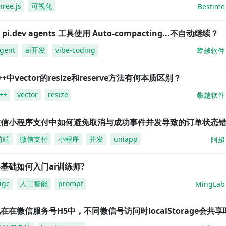
hree.js
可视化
Bestime
i pi.dev agents 工具使用 Auto-compacting...不自动继续？
gent
ai开发
vibe-coding
攀越软件
++中vector的resize和reserve方法有何本质区别？
++
vector
resize
攀越软件
微信小程序支付中如何避免取消与成功事件并发导致的订单状态
前端
微信支付
小程序
并发
uniapp
阿超
基础如何入门ai训练师?
igc
人工智能
prompt
MingLab
在在微信服务号H5中，不同微信号访问时localStorage会共享