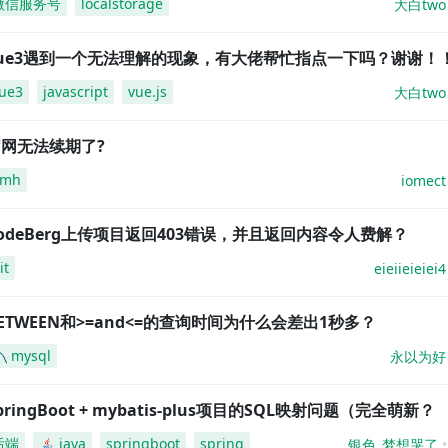
微信服务号
localstorage
大白two
vue3遇到一个无法理解的现象，有大佬帮忙指点一下吗？谢谢！
ue3
javascript
vue.js
大白two
网无法续期了?
amh
iomect
odeBerg上传项目返回403错误，并且返回内容令人费解？
it
eieiieieiei4
ETWEEN和>=and<=的查询时间为什么会差出1秒多？
mysql
永以为好
pringBoot + mybatis-plus项目的SQL映射问题（完全萌新？
后端
java
springboot
spring
银色_梦想哭了