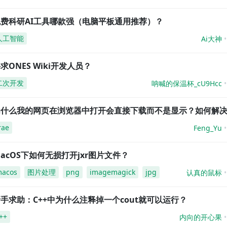
免费科研AI工具哪款强（电脑平板通用推荐）？
人工智能
Ai大神
求ONES Wiki开发人员？
二次开发
呐喊的保温杯_cU9Hcc
为什么我的网页在浏览器中打开会直接下载而不是显示？如何解
rae
Feng_Yu
acOS下如何无损打开jxr图片文件？
acos
图片处理
png
imagemagick
jpg
认真的鼠标
手求助：C++中为什么注释掉一个cout就可以运行？
++
内向的开心果