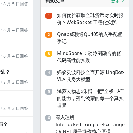
精彩文章
更多
8 月 5 日回答
如何优雅获取全球货币对实时报
1
价？WebSocket 工程化实践
8 月 4 日回答
Qnap威联通Qu405的入手配置
2
手记
MindSpore ：动静图融合的低
3
8 月 4 日回答
代码高性能实践
错乱？
蚂蚁灵波科技全面开源 LingBot-
4
VLA 具身大模型
8 月 3 日回答
鸿蒙人物志x朱博｜把“全栈+ AI”
5
的能力，落到鸿蒙的每一个真实
场景
8 月 3 日回答
深入理解
6
吗？
Interlocked.CompareExchange：
C#.NET 原子操作核心原理