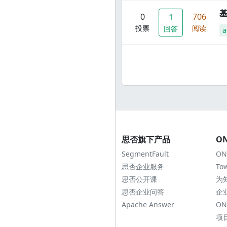
0
706
1
投票
阅读
回答
a
思否旗下产品
O
SegmentFault
ON
思否企业服务
To
思否公开课
为
思否企业问答
企
Apache Answer
ON
项