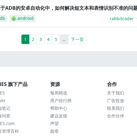
基于ADB的安卓自动化中，如何解决短文本和表情识别不准的问
db
android
rabbitcoder
(current)
More
1
2
3
4
5
…
下一页
NES 旗下产品
资源
合作
ES
每周精选
关于我们
wer
用户排行榜
广告投放
知笔记
帮助中心
联系我们
业问答
建议反馈
合作伙伴
ES.com
声望
目管理百科
勋章