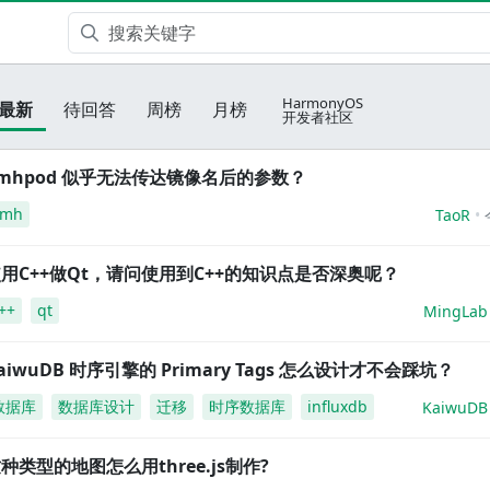
HarmonyOS
最新
待回答
周榜
月榜
开发者社区
mhpod 似乎无法传达镜像名后的参数？
amh
TaoR
用C++做Qt，请问使用到C++的知识点是否深奥呢？
++
qt
MingLab
aiwuDB 时序引擎的 Primary Tags 怎么设计才不会踩坑？
数据库
数据库设计
迁移
时序数据库
influxdb
KaiwuDB
种类型的地图怎么用three.js制作?