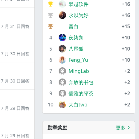
攀越软件
+16
永以为好
+16
留白
+15
7 月 31 日回答
4
夜柒朔
+10
5
八尾狐
+10
7 月 30 日回答
6
Feng_Yu
+10
7
MingLab
+2
7 月 30 日回答
8
奔放的书包
+2
9
儒雅的绿茶
+2
10
大白two
+2
7 月 29 日回答
勋章奖励
更多
7 月 29 日回答