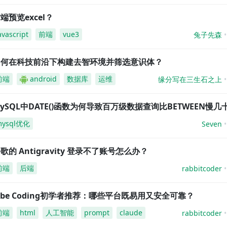
端预览excel？
avascript
前端
vue3
兔子先森
如何在科技前沿下构建去智环境并筛选意识体？
前端
android
数据库
运维
缘分写在三生石之上
ySQL中DATE()函数为何导致百万级数据查询比BETWEEN慢几
mysql优化
Seven
歌的 Antigravity 登录不了账号怎么办？
前端
后端
rabbitcoder
ibe Coding初学者推荐：哪些平台既易用又安全可靠？
前端
html
人工智能
prompt
claude
rabbitcoder