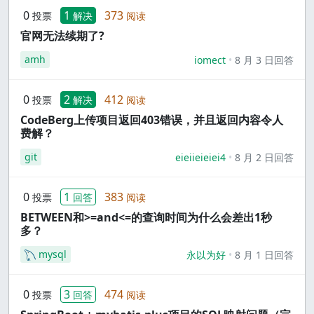
0
1
373
投票
解决
阅读
官网无法续期了?
amh
iomect
8 月 3 日回答
0
2
412
投票
解决
阅读
CodeBerg上传项目返回403错误，并且返回内容令人
费解？
git
eieiieieiei4
8 月 2 日回答
0
1
383
投票
回答
阅读
BETWEEN和>=and<=的查询时间为什么会差出1秒
多？
mysql
永以为好
8 月 1 日回答
0
3
474
投票
回答
阅读