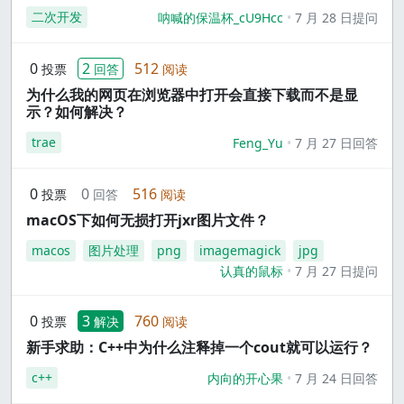
二次开发
呐喊的保温杯_cU9Hcc
7 月 28 日提问
0
2
512
投票
回答
阅读
为什么我的网页在浏览器中打开会直接下载而不是显
示？如何解决？
trae
Feng_Yu
7 月 27 日回答
0
0
516
投票
回答
阅读
macOS下如何无损打开jxr图片文件？
macos
图片处理
png
imagemagick
jpg
认真的鼠标
7 月 27 日提问
0
3
760
投票
解决
阅读
新手求助：C++中为什么注释掉一个cout就可以运行？
c++
内向的开心果
7 月 24 日回答