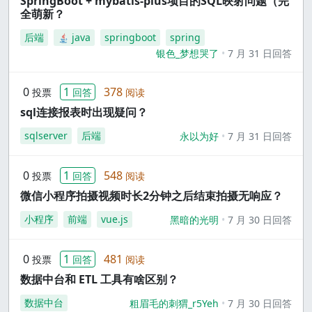
SpringBoot + mybatis-plus项目的SQL映射问题（完
全萌新？
后端
java
springboot
spring
银色_梦想哭了
7 月 31 日回答
0
1
378
投票
回答
阅读
sql连接报表时出现疑问？
sqlserver
后端
永以为好
7 月 31 日回答
0
1
548
投票
回答
阅读
微信小程序拍摄视频时长2分钟之后结束拍摄无响应？
小程序
前端
vue.js
黑暗的光明
7 月 30 日回答
0
1
481
投票
回答
阅读
数据中台和 ETL 工具有啥区别？
数据中台
粗眉毛的刺猬_r5Yeh
7 月 30 日回答