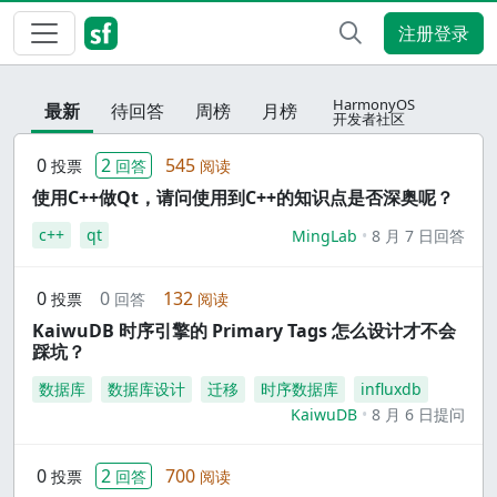
注册登录
HarmonyOS
最新
待回答
周榜
月榜
开发者社区
0
2
545
投票
回答
阅读
使用C++做Qt，请问使用到C++的知识点是否深奥呢？
c++
qt
MingLab
8 月 7 日回答
0
0
132
投票
回答
阅读
KaiwuDB 时序引擎的 Primary Tags 怎么设计才不会
踩坑？
数据库
数据库设计
迁移
时序数据库
influxdb
KaiwuDB
8 月 6 日提问
0
2
700
投票
回答
阅读