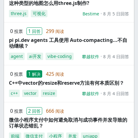
这种类型的地图怎么用three.js制作?
three.js
可视化
Bestime
8 月 5 日回答
0
1
299
投票
回答
阅读
pi pi.dev agents 工具使用 Auto-compacting...不自
动继续？
agent
ai开发
vibe-coding
攀越软件
8 月 4 日回答
0
1
425
投票
解决
阅读
C++中vector的resize和reserve方法有何本质区别？
c++
vector
resize
攀越软件
8 月 4 日回答
0
2
666
投票
回答
阅读
微信小程序支付中如何避免取消与成功事件并发导致的
订单状态错乱？
前端
微信支付
小程序
并发
uniapp