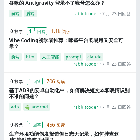
谷歌的 Antigravity 登录不了账号怎么办？
前端
后端
rabbitcoder
7 月 23 日回答
+1
0
4
1.1k
投票
回答
阅读
Vibe Coding初学者推荐：哪些平台既易用又安全可
靠？
前端
html
人工智能
prompt
claude
rabbitcoder
7 月 23 日回答
0
1
706
投票
回答
阅读
基于ADB的安卓自动化中，如何解决短文本和表情识别
不准的问题？
adb
android
rabbitcoder
7 月 23 日回答
0
1
456
投票
回答
阅读
生产环境功能偶发报错但日志无记录，如何排查这
种"静默失败"问题？