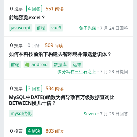
0
4
551
投票
回答
阅读
前端预览excel？
javascript
前端
vue3
兔子先森
7 月 24 日回答
0
0
509
投票
回答
阅读
如何在科技前沿下构建去智环境并筛选意识体？
前端
android
数据库
运维
缘分写在三生石之上
7 月 23 日提问
0
3
534
投票
回答
阅读
MySQL中DATE()函数为何导致百万级数据查询比
BETWEEN慢几十倍？
mysql优化
Seven
7 月 23 日回答
0
4
803
投票
解决
阅读