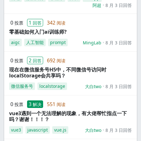
阿超
8 月 3 日回答
0
1
342
投票
回答
阅读
零基础如何入门ai训练师?
aigc
人工智能
prompt
MingLab
8 月 3 日回答
0
2
692
投票
回答
阅读
现在在微信服务号H5中，不同微信号访问时
localStorage会共享吗？
微信服务号
localstorage
大白two
8 月 3 日回答
0
3
551
投票
解决
阅读
vue3遇到一个无法理解的现象，有大佬帮忙指点一下
吗？谢谢！！！？
vue3
javascript
vue.js
大白two
8 月 3 日回答