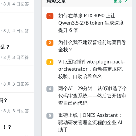
精彩文章
更多
8 月 4 日回答
如何在单张 RTX 3090 上让
1
Qwen3.5-27B token 生成速度
提升 6 倍
8 月 4 日回答
为什么我不建议普通前端盲目卷
2
错乱？
全栈？
8 月 3 日回答
Vite压缩插件vite-plugin-pack-
3
orchestrator，自动搞定压缩、
校验、自动哈希命名
8 月 3 日回答
两个AI，29分钟，从0到1造了个
4
代码审查系统——然后它开始审
吗？
查自己的代码
8 月 3 日回答
重磅上线｜ONES Assistant：
5
驱动研发管理全流程的企业 AI
！！？
助手