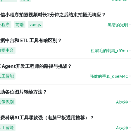
微信小程序拍摄视频时长2分钟之后结束拍摄无响应？
小程序
前端
vue.js
黑暗的光明
据中台和 ETL 工具有啥区别？
数据中台
粗眉毛的刺猬_r5Yeh
I Agent开发工程师的路径与挑战？
人工智能
强健的手套_dSeM4C
求助各位图片转绘方法？
图像识别
Ai大神
免费科研AI工具哪款强（电脑平板通用推荐）？
人工智能
Ai大神