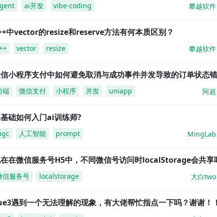
gent
ai开发
vibe-coding
攀越软件
++中vector的resize和reserve方法有何本质区别？
++
vector
resize
攀越软件
微信小程序支付中如何避免取消与成功事件并发导致的订单状态
前端
微信支付
小程序
并发
uniapp
阿超
基础如何入门ai训练师?
igc
人工智能
prompt
MingLab
在在微信服务号H5中，不同微信号访问时localStorage会共享
微信服务号
localstorage
大白two
vue3遇到一个无法理解的现象，有大佬帮忙指点一下吗？谢谢！