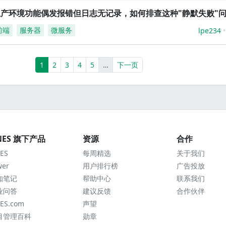
生产环境功能偶发报错但日志无记录，如何排查这种"静默失败"
前端
服务器
微服务
lpe234
(current)
More
1
2
3
4
5
…
下一页
NES 旗下产品
资源
合作
ES
每周精选
关于我们
wer
用户排行榜
广告投放
知笔记
帮助中心
联系我们
业问答
建议反馈
合作伙伴
ES.com
声望
目管理百科
勋章