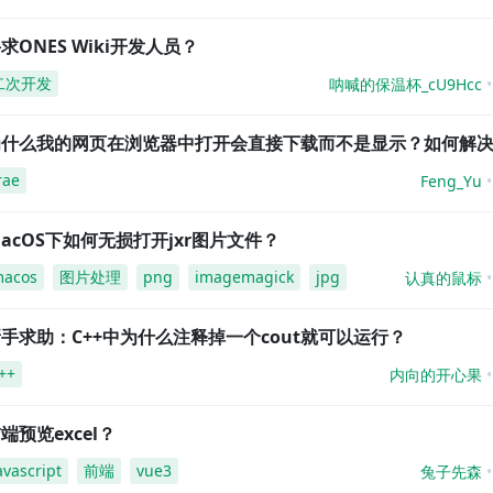
求ONES Wiki开发人员？
二次开发
呐喊的保温杯_cU9Hcc
为什么我的网页在浏览器中打开会直接下载而不是显示？如何解
rae
Feng_Yu
acOS下如何无损打开jxr图片文件？
acos
图片处理
png
imagemagick
jpg
认真的鼠标
手求助：C++中为什么注释掉一个cout就可以运行？
++
内向的开心果
端预览excel？
avascript
前端
vue3
兔子先森