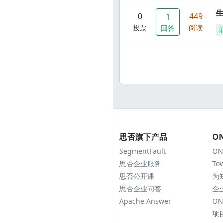
0
449
1
投票
阅读
回答
思否旗下产品
O
SegmentFault
ON
思否企业服务
To
思否公开课
为
思否企业问答
企
Apache Answer
ON
项