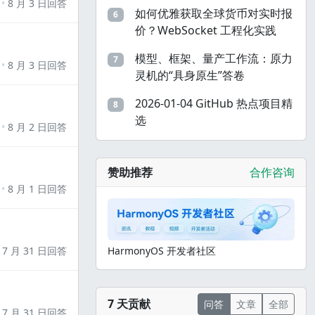
8 月 3 日回答
如何优雅获取全球货币对实时报
6
价？WebSocket 工程化实践
模型、框架、量产工作流：原力
7
8 月 3 日回答
灵机的“具身原生”答卷
2026-01-04 GitHub 热点项目精
8
选
8 月 2 日回答
赞助推荐
合作咨询
8 月 1 日回答
7 月 31 日回答
HarmonyOS 开发者社区
7 天贡献
问答
文章
全部
7 月 31 日回答