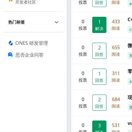
开发者社区
投票
阅读
回答
a
C
0
433
1
热门标签
投票
阅读
解决
c
ONES 研发管理
0
655
2
投票
阅读
思否企业问答
回答
零
0
311
1
投票
阅读
回答
a
现
0
684
2
投票
阅读
回答
0
531
3
投票
阅读