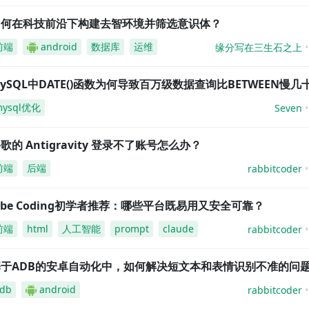
如何在科技前沿下构建去智环境并筛选意识体？
前端
android
数据库
运维
缘分写在三生石之上
ySQL中DATE()函数为何导致百万级数据查询比BETWEEN慢几
mysql优化
Seven
歌的 Antigravity 登录不了账号怎么办？
前端
后端
rabbitcoder
ibe Coding初学者推荐：哪些平台既易用又安全可靠？
前端
html
人工智能
prompt
claude
rabbitcoder
基于ADB的安卓自动化中，如何解决短文本和表情识别不准的问
db
android
rabbitcoder