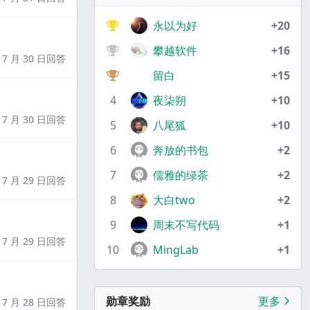
永以为好
+20
攀越软件
+16
7 月 30 日回答
留白
+15
4
夜柒朔
+10
7 月 30 日回答
5
八尾狐
+10
6
奔放的书包
+2
7
儒雅的绿茶
+2
7 月 29 日回答
8
大白two
+2
9
周末不写代码
+1
7 月 29 日回答
10
MingLab
+1
勋章奖励
更多
7 月 28 日回答