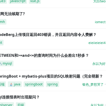
ue3
javascript
vue.js
大白two
网无法续期了?
amh
iomect
odeBerg上传项目返回403错误，并且返回内容令人费解？
it
eieiieieiei4
ETWEEN和>=and<=的查询时间为什么会差出1秒多？
mysql
永以为好
pringBoot + mybatis-plus项目的SQL映射问题（完全萌新？
后端
java
springboot
spring
银色_梦想哭了
ql连接报表时出现疑问？
qlserver
后端
永以为好