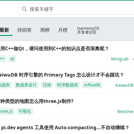
HarmonyOS
最新
待回答
周榜
月榜
开发者社区
用C++做Qt，请问使用到C++的知识点是否深奥呢？
++
qt
MingLab
aiwuDB 时序引擎的 Primary Tags 怎么设计才不会踩坑？
数据库
数据库设计
迁移
时序数据库
influxdb
KaiwuDB
种类型的地图怎么用three.js制作?
hree.js
可视化
Bestime
i pi.dev agents 工具使用 Auto-compacting...不自动继续？