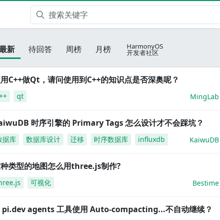
HarmonyOS
最新
待回答
周榜
月榜
开发者社区
用C++做Qt，请问使用到C++的知识点是否深奥呢？
++
qt
MingLab
aiwuDB 时序引擎的 Primary Tags 怎么设计才不会踩坑？
数据库
数据库设计
迁移
时序数据库
influxdb
KaiwuDB
种类型的地图怎么用three.js制作?
hree.js
可视化
Bestime
i pi.dev agents 工具使用 Auto-compacting...不自动继续？