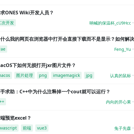
求ONES Wiki开发人员？
二次开发
呐喊的保温杯_cU9Hcc
为什么我的网页在浏览器中打开会直接下载而不是显示？如何解
rae
Feng_Yu
acOS下如何无损打开jxr图片文件？
acos
图片处理
png
imagemagick
jpg
认真的鼠标
手求助：C++中为什么注释掉一个cout就可以运行？
++
内向的开心果
端预览excel？
avascript
前端
vue3
兔子先森