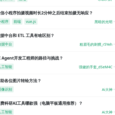
微信小程序拍摄视频时长2分钟之后结束拍摄无响应？
小程序
前端
vue.js
黑暗的光明
据中台和 ETL 工具有啥区别？
数据中台
粗眉毛的刺猬_r5Yeh
I Agent开发工程师的路径与挑战？
人工智能
强健的手套_dSeM4C
求助各位图片转绘方法？
图像识别
Ai大神
免费科研AI工具哪款强（电脑平板通用推荐）？
人工智能
Ai大神