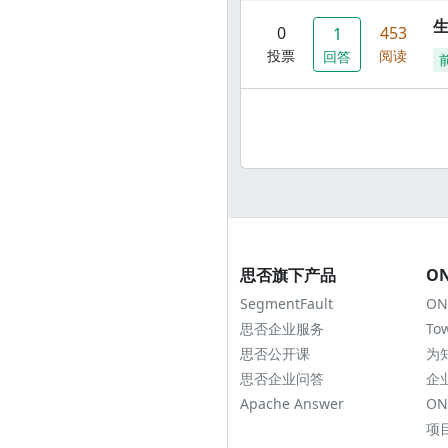
0
453
1
投票
阅读
回答
思否旗下产品
O
SegmentFault
ON
思否企业服务
To
思否公开课
为
思否企业问答
企
Apache Answer
ON
项