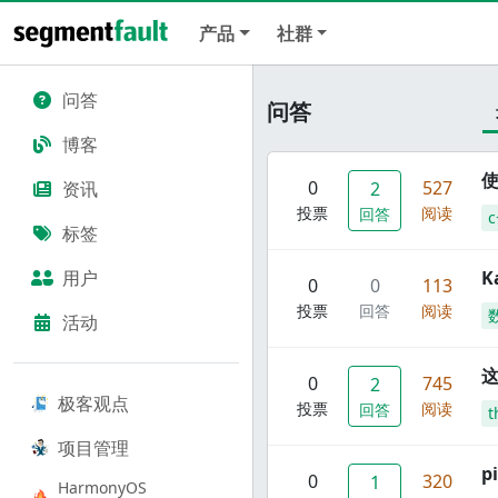
产品
社群
问答
问答
博客
使
0
527
资讯
2
投票
阅读
回答
c
标签
用户
K
0
0
113
投票
回答
阅读
活动
这
0
745
2
极客观点
投票
阅读
回答
t
项目管理
p
0
320
1
HarmonyOS