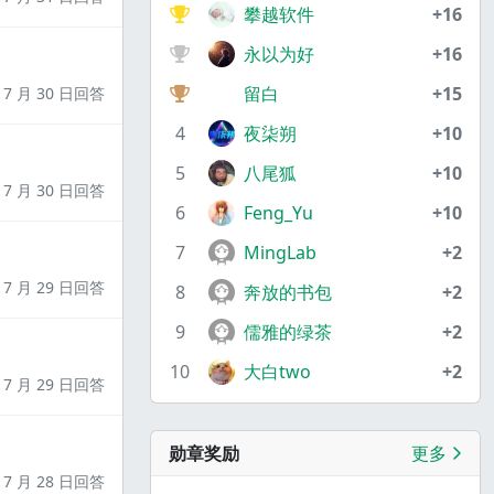
攀越软件
+16
永以为好
+16
留白
+15
7 月 30 日回答
4
夜柒朔
+10
5
八尾狐
+10
7 月 30 日回答
6
Feng_Yu
+10
7
MingLab
+2
7 月 29 日回答
8
奔放的书包
+2
9
儒雅的绿茶
+2
10
大白two
+2
7 月 29 日回答
勋章奖励
更多
7 月 28 日回答