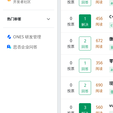
开发者社区
投票
阅读
回答
a
C
0
456
1
热门标签
投票
阅读
解决
c
ONES 研发管理
0
672
2
投票
阅读
思否企业问答
回答
零
0
356
1
投票
阅读
回答
a
现
0
690
2
投票
阅读
回答
0
560
3
投票
阅读