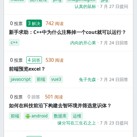
认真的鼠标
7 月 27 日提问
0
3
742
投票
解决
阅读
新手求助：C++中为什么注释掉一个cout就可以运行？
c++
内向的开心果
7 月 24 日回答
0
4
530
投票
回答
阅读
前端预览excel？
javascript
前端
vue3
兔子先森
7 月 24 日回答
0
0
501
投票
回答
阅读
如何在科技前沿下构建去智环境并筛选意识体？
前端
android
数据库
运维
缘分写在三生石之上
7 月 23 日提问