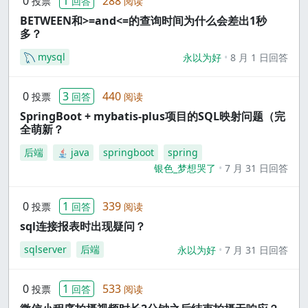
0
1
288
投票
回答
阅读
BETWEEN和>=and<=的查询时间为什么会差出1秒
多？
mysql
永以为好
8 月 1 日回答
0
3
440
投票
回答
阅读
SpringBoot + mybatis-plus项目的SQL映射问题（完
全萌新？
后端
java
springboot
spring
银色_梦想哭了
7 月 31 日回答
0
1
339
投票
回答
阅读
sql连接报表时出现疑问？
sqlserver
后端
永以为好
7 月 31 日回答
0
1
533
投票
回答
阅读