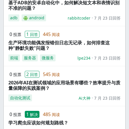
基于ADB的安卓自动化中，如何解决短文本和表情识别
不准的问题？
adb
android
rabbitcoder
7 月 23 日回答
0
1
445
投票
回答
阅读
生产环境功能偶发报错但日志无记录，如何排查这
种"静默失败"问题？
前端
服务器
微服务
lpe234
7 月 23 日回答
0
2
545
投票
回答
阅读
2026年AI在测试领域的应用场景有哪些？效率提升与质
量保障的实践案例？
自动化测试
Ai大神
7 月 23 日回答
0
1
485
投票
解决
阅读
学习爬虫应该如何规划路线？