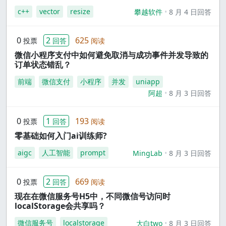
c++
vector
resize
攀越软件
8 月 4 日回答
0
2
625
投票
回答
阅读
微信小程序支付中如何避免取消与成功事件并发导致的
订单状态错乱？
前端
微信支付
小程序
并发
uniapp
阿超
8 月 3 日回答
0
1
193
投票
回答
阅读
零基础如何入门ai训练师?
aigc
人工智能
prompt
MingLab
8 月 3 日回答
0
2
669
投票
回答
阅读
现在在微信服务号H5中，不同微信号访问时
localStorage会共享吗？
微信服务号
localstorage
大白two
8 月 3 日回答