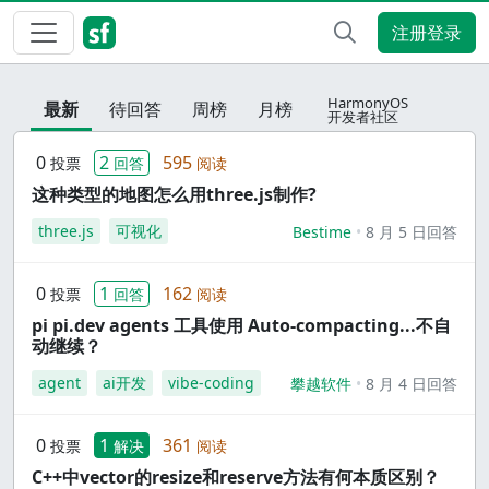
注册登录
HarmonyOS
最新
待回答
周榜
月榜
开发者社区
0
2
595
投票
回答
阅读
这种类型的地图怎么用three.js制作?
three.js
可视化
Bestime
8 月 5 日回答
0
1
162
投票
回答
阅读
pi pi.dev agents 工具使用 Auto-compacting...不自
动继续？
agent
ai开发
vibe-coding
攀越软件
8 月 4 日回答
0
1
361
投票
解决
阅读
C++中vector的resize和reserve方法有何本质区别？