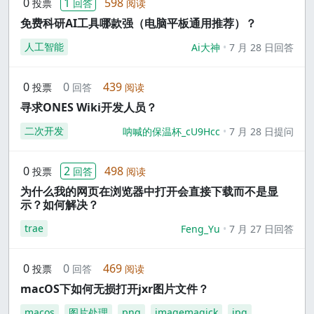
0
1
598
投票
回答
阅读
免费科研AI工具哪款强（电脑平板通用推荐）？
人工智能
Ai大神
7 月 28 日回答
0
0
439
投票
回答
阅读
寻求ONES Wiki开发人员？
二次开发
呐喊的保温杯_cU9Hcc
7 月 28 日提问
0
2
498
投票
回答
阅读
为什么我的网页在浏览器中打开会直接下载而不是显
示？如何解决？
trae
Feng_Yu
7 月 27 日回答
0
0
469
投票
回答
阅读
macOS下如何无损打开jxr图片文件？
macos
图片处理
png
imagemagick
jpg