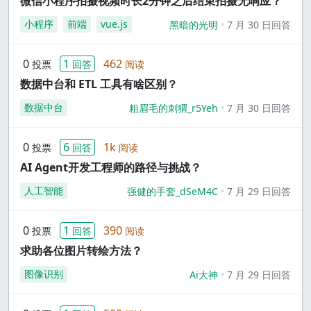
微信小程序拍摄视频时长2分钟之后结束拍摄无响应？
小程序
前端
vue.js
黑暗的光明
7 月 30 日回答
0
1
462
投票
回答
阅读
数据中台和 ETL 工具有啥区别？
数据中台
粗眉毛的刺猬_r5Yeh
7 月 30 日回答
0
6
1k
投票
回答
阅读
AI Agent开发工程师的路径与挑战？
人工智能
强健的手套_dSeM4C
7 月 29 日回答
0
1
390
投票
回答
阅读
求助各位图片转绘方法？
图像识别
Ai大神
7 月 29 日回答