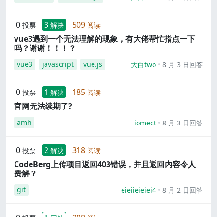
0
3
509
投票
解决
阅读
vue3遇到一个无法理解的现象，有大佬帮忙指点一下
吗？谢谢！！！？
vue3
javascript
vue.js
大白two
8 月 3 日回答
0
1
185
投票
解决
阅读
官网无法续期了?
amh
iomect
8 月 3 日回答
0
2
318
投票
解决
阅读
CodeBerg上传项目返回403错误，并且返回内容令人
费解？
git
eieiieieiei4
8 月 2 日回答