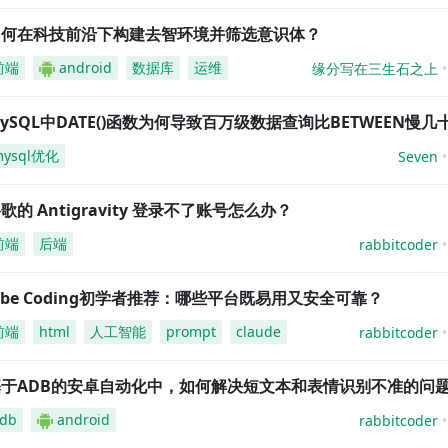
如何在科技前沿下构建去智环境并筛选意识体？
前端
android
数据库
运维
缘分写在三生石之上
ySQL中DATE()函数为何导致百万级数据查询比BETWEEN慢几
mysql优化
Seven
歌的 Antigravity 登录不了账号怎么办？
前端
后端
rabbitcoder
ibe Coding初学者推荐：哪些平台既易用又安全可靠？
前端
html
人工智能
prompt
claude
rabbitcoder
基于ADB的安卓自动化中，如何解决短文本和表情识别不准的问
db
android
rabbitcoder