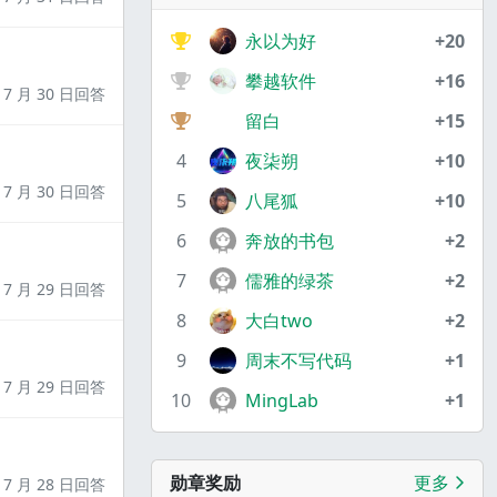
永以为好
+20
攀越软件
+16
7 月 30 日回答
留白
+15
4
夜柒朔
+10
7 月 30 日回答
5
八尾狐
+10
6
奔放的书包
+2
7
儒雅的绿茶
+2
7 月 29 日回答
8
大白two
+2
9
周末不写代码
+1
7 月 29 日回答
10
MingLab
+1
勋章奖励
更多
7 月 28 日回答