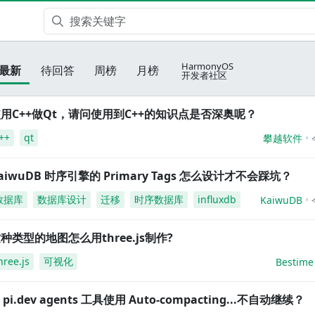
HarmonyOS
最新
待回答
周榜
月榜
开发者社区
用C++做Qt，请问使用到C++的知识点是否深奥呢？
++
qt
攀越软件
aiwuDB 时序引擎的 Primary Tags 怎么设计才不会踩坑？
数据库
数据库设计
迁移
时序数据库
influxdb
KaiwuDB
种类型的地图怎么用three.js制作?
hree.js
可视化
Bestime
i pi.dev agents 工具使用 Auto-compacting...不自动继续？