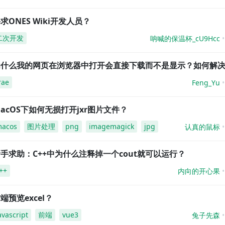
求ONES Wiki开发人员？
二次开发
呐喊的保温杯_cU9Hcc
为什么我的网页在浏览器中打开会直接下载而不是显示？如何解
rae
Feng_Yu
acOS下如何无损打开jxr图片文件？
acos
图片处理
png
imagemagick
jpg
认真的鼠标
手求助：C++中为什么注释掉一个cout就可以运行？
++
内向的开心果
端预览excel？
avascript
前端
vue3
兔子先森