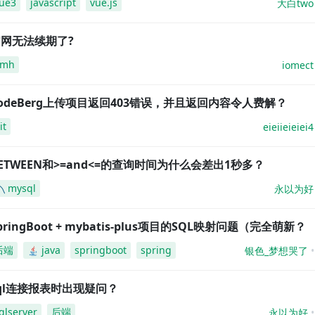
ue3
javascript
vue.js
大白two
网无法续期了?
amh
iomect
odeBerg上传项目返回403错误，并且返回内容令人费解？
it
eieiieieiei4
ETWEEN和>=and<=的查询时间为什么会差出1秒多？
mysql
永以为好
pringBoot + mybatis-plus项目的SQL映射问题（完全萌新？
后端
java
springboot
spring
银色_梦想哭了
ql连接报表时出现疑问？
qlserver
后端
永以为好