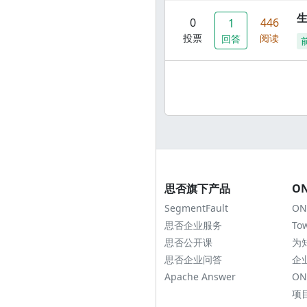
0
446
1
投票
阅读
回答
思否旗下产品
O
SegmentFault
ON
思否企业服务
To
思否公开课
为
思否企业问答
企
Apache Answer
ON
项