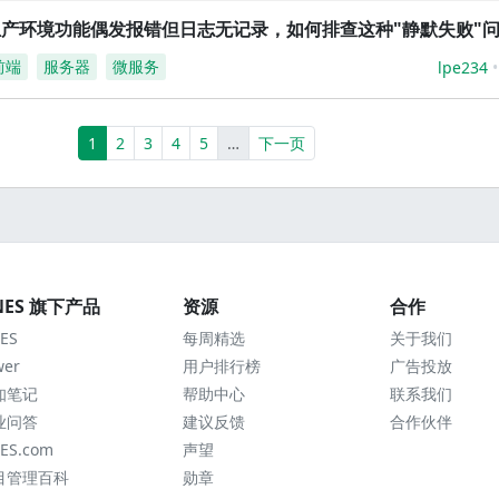
生产环境功能偶发报错但日志无记录，如何排查这种"静默失败"
前端
服务器
微服务
lpe234
(current)
More
1
2
3
4
5
…
下一页
NES 旗下产品
资源
合作
ES
每周精选
关于我们
wer
用户排行榜
广告投放
知笔记
帮助中心
联系我们
业问答
建议反馈
合作伙伴
ES.com
声望
目管理百科
勋章