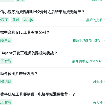
微信小程序拍摄视频时长2分钟之后结束拍摄无响应？
小程序
前端
vue.js
黑暗的光明
据中台和 ETL 工具有啥区别？
数据中台
粗眉毛的刺猬_r5Yeh
I Agent开发工程师的路径与挑战？
人工智能
强健的手套_dSeM4C
求助各位图片转绘方法？
图像识别
Ai大神
免费科研AI工具哪款强（电脑平板通用推荐）？
人工智能
Ai大神