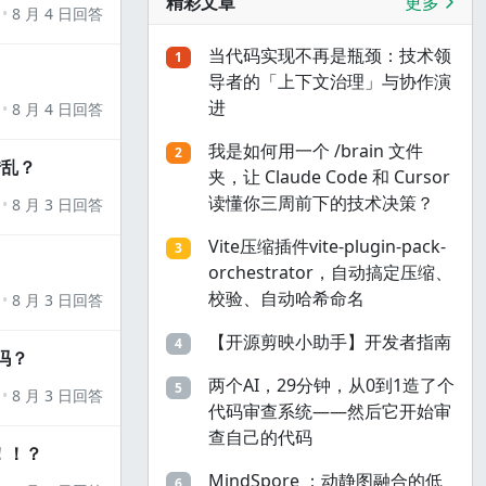
精彩文章
更多
8 月 4 日回答
当代码实现不再是瓶颈：技术领
1
导者的「上下文治理」与协作演
进
8 月 4 日回答
我是如何用一个 /brain 文件
2
错乱？
夹，让 Claude Code 和 Cursor
读懂你三周前下的技术决策？
8 月 3 日回答
Vite压缩插件vite-plugin-pack-
3
orchestrator，自动搞定压缩、
校验、自动哈希命名
8 月 3 日回答
【开源剪映小助手】开发者指南
4
吗？
两个AI，29分钟，从0到1造了个
5
8 月 3 日回答
代码审查系统——然后它开始审
查自己的代码
！！？
MindSpore ：动静图融合的低
6