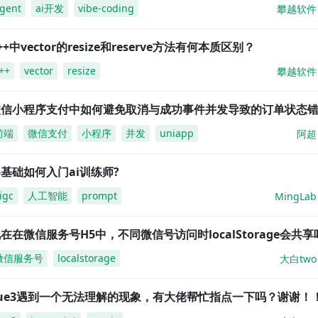
gent
ai开发
vibe-coding
攀越软件
++中vector的resize和reserve方法有何本质区别？
++
vector
resize
攀越软件
微信小程序支付中如何避免取消与成功事件并发导致的订单状态
前端
微信支付
小程序
并发
uniapp
阿超
基础如何入门ai训练师?
igc
人工智能
prompt
MingLab
在在微信服务号H5中，不同微信号访问时localStorage会共享
微信服务号
localstorage
大白two
vue3遇到一个无法理解的现象，有大佬帮忙指点一下吗？谢谢！