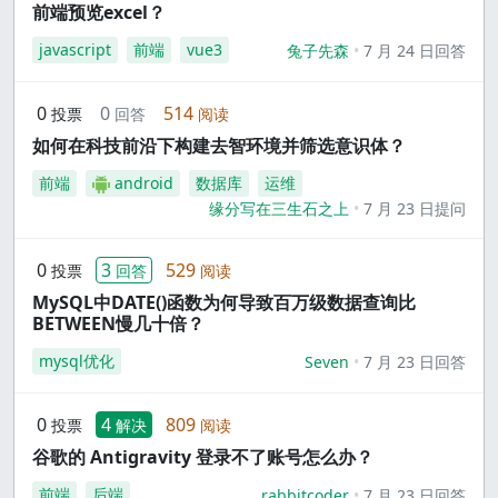
前端预览excel？
javascript
前端
vue3
兔子先森
7 月 24 日回答
0
0
514
投票
回答
阅读
如何在科技前沿下构建去智环境并筛选意识体？
前端
android
数据库
运维
缘分写在三生石之上
7 月 23 日提问
0
3
529
投票
回答
阅读
MySQL中DATE()函数为何导致百万级数据查询比
BETWEEN慢几十倍？
mysql优化
Seven
7 月 23 日回答
0
4
809
投票
解决
阅读
谷歌的 Antigravity 登录不了账号怎么办？
前端
后端
rabbitcoder
7 月 23 日回答