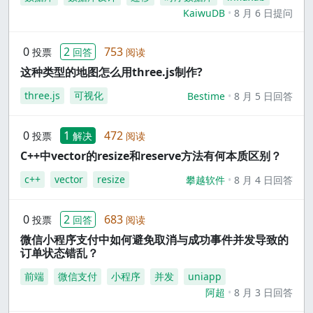
KaiwuDB
8 月 6 日提问
0
2
753
投票
回答
阅读
这种类型的地图怎么用three.js制作?
three.js
可视化
Bestime
8 月 5 日回答
0
1
472
投票
解决
阅读
C++中vector的resize和reserve方法有何本质区别？
c++
vector
resize
攀越软件
8 月 4 日回答
0
2
683
投票
回答
阅读
微信小程序支付中如何避免取消与成功事件并发导致的
订单状态错乱？
前端
微信支付
小程序
并发
uniapp
阿超
8 月 3 日回答