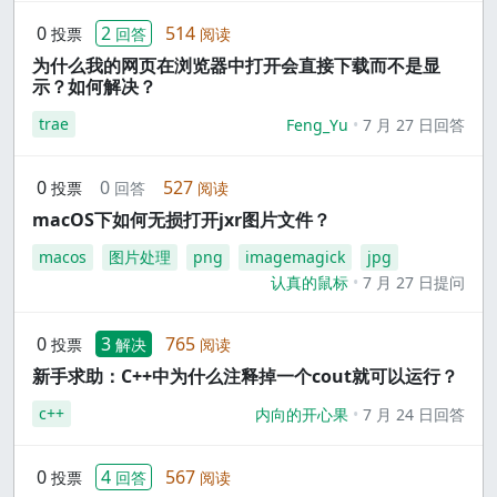
0
2
514
投票
回答
阅读
为什么我的网页在浏览器中打开会直接下载而不是显
示？如何解决？
trae
Feng_Yu
7 月 27 日回答
0
0
527
投票
回答
阅读
macOS下如何无损打开jxr图片文件？
macos
图片处理
png
imagemagick
jpg
认真的鼠标
7 月 27 日提问
0
3
765
投票
解决
阅读
新手求助：C++中为什么注释掉一个cout就可以运行？
c++
内向的开心果
7 月 24 日回答
0
4
567
投票
回答
阅读