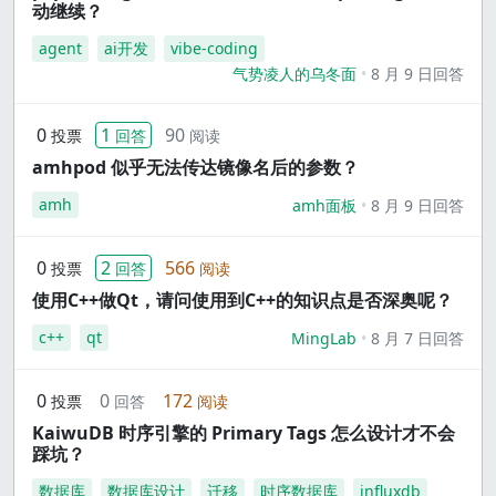
动继续？
agent
ai开发
vibe-coding
气势凌人的乌冬面
8 月 9 日回答
0
1
90
投票
回答
阅读
amhpod 似乎无法传达镜像名后的参数？
amh
amh面板
8 月 9 日回答
0
2
566
投票
回答
阅读
使用C++做Qt，请问使用到C++的知识点是否深奥呢？
c++
qt
MingLab
8 月 7 日回答
0
0
172
投票
回答
阅读
KaiwuDB 时序引擎的 Primary Tags 怎么设计才不会
踩坑？
数据库
数据库设计
迁移
时序数据库
influxdb