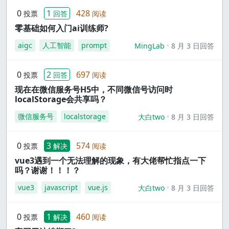
0
1
428
投票
回答
阅读
零基础如何入门ai训练师?
aigc
人工智能
prompt
MingLab
8 月 3 日回答
0
2
697
投票
回答
阅读
现在在微信服务号H5中，不同微信号访问时
localStorage会共享吗？
微信服务号
localstorage
大白two
8 月 3 日回答
0
3
574
投票
解决
阅读
vue3遇到一个无法理解的现象，有大佬帮忙指点一下
吗？谢谢！！！？
vue3
javascript
vue.js
大白two
8 月 3 日回答
0
1
460
投票
解决
阅读