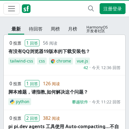
注册登录
HarmonyOS
最新
待回答
周榜
月榜
开发者社区
0
1
56
投票
回答
阅读
有没有QQ浏览器19版本的下载安装包？
tailwind-css
css
chrome
vue.js
42
今天 12:36 回答
0
1
126
投票
回答
阅读
脚本难题，请指教,如何解决这个问题？
python
攀越软件
今天 11:22 回答
0
2
382
投票
回答
阅读
pi pi.dev agents 工具使用 Auto-compacting...不自