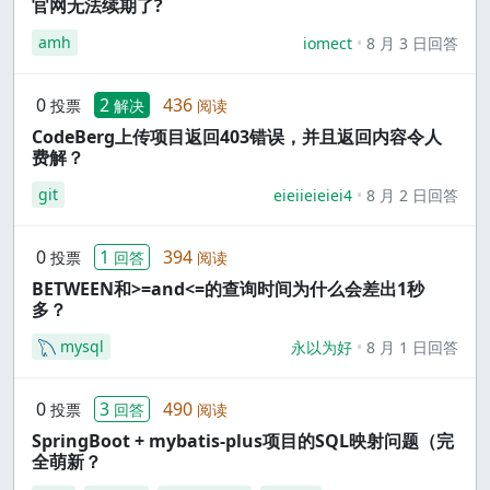
官网无法续期了?
amh
iomect
8 月 3 日回答
0
2
436
投票
解决
阅读
CodeBerg上传项目返回403错误，并且返回内容令人
费解？
git
eieiieieiei4
8 月 2 日回答
0
1
394
投票
回答
阅读
BETWEEN和>=and<=的查询时间为什么会差出1秒
多？
mysql
永以为好
8 月 1 日回答
0
3
490
投票
回答
阅读
SpringBoot + mybatis-plus项目的SQL映射问题（完
全萌新？