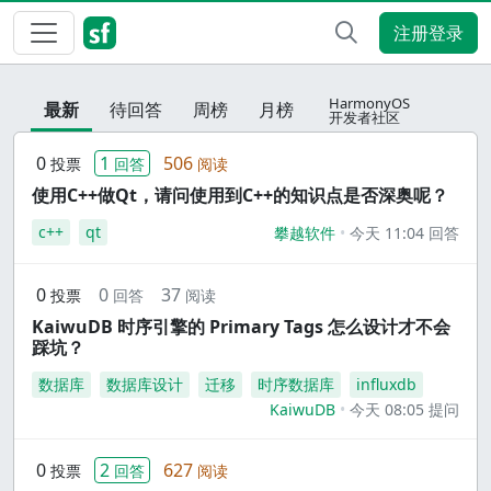
注册登录
HarmonyOS
最新
待回答
周榜
月榜
开发者社区
0
1
506
投票
回答
阅读
使用C++做Qt，请问使用到C++的知识点是否深奥呢？
c++
qt
攀越软件
今天 11:04 回答
0
0
37
投票
回答
阅读
KaiwuDB 时序引擎的 Primary Tags 怎么设计才不会
踩坑？
数据库
数据库设计
迁移
时序数据库
influxdb
KaiwuDB
今天 08:05 提问
0
2
627
投票
回答
阅读