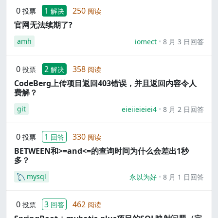
0
1
250
投票
解决
阅读
官网无法续期了?
amh
iomect
8 月 3 日回答
0
2
358
投票
解决
阅读
CodeBerg上传项目返回403错误，并且返回内容令人
费解？
git
eieiieieiei4
8 月 2 日回答
0
1
330
投票
回答
阅读
BETWEEN和>=and<=的查询时间为什么会差出1秒
多？
mysql
永以为好
8 月 1 日回答
0
3
462
投票
回答
阅读