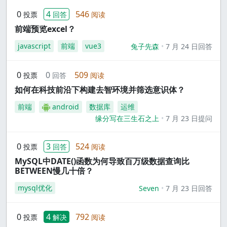
0
4
546
投票
回答
阅读
前端预览excel？
javascript
前端
vue3
兔子先森
7 月 24 日回答
0
0
509
投票
回答
阅读
如何在科技前沿下构建去智环境并筛选意识体？
前端
android
数据库
运维
缘分写在三生石之上
7 月 23 日提问
0
3
524
投票
回答
阅读
MySQL中DATE()函数为何导致百万级数据查询比
BETWEEN慢几十倍？
mysql优化
Seven
7 月 23 日回答
0
4
792
投票
解决
阅读