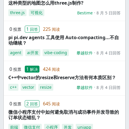
这种类型的地图怎么用three.js制作?
three.js
可视化
Bestime
8 月 5 日回答
0
1
225
投票
回答
阅读
pi pi.dev agents 工具使用 Auto-compacting...不自
动继续？
agent
ai开发
vibe-coding
攀越软件
8 月 4 日回答
0
1
424
投票
解决
阅读
C++中vector的resize和reserve方法有何本质区别？
c++
vector
resize
攀越软件
8 月 4 日回答
0
2
645
投票
回答
阅读
微信小程序支付中如何避免取消与成功事件并发导致的
订单状态错乱？
前端
微信支付
小程序
并发
uniapp