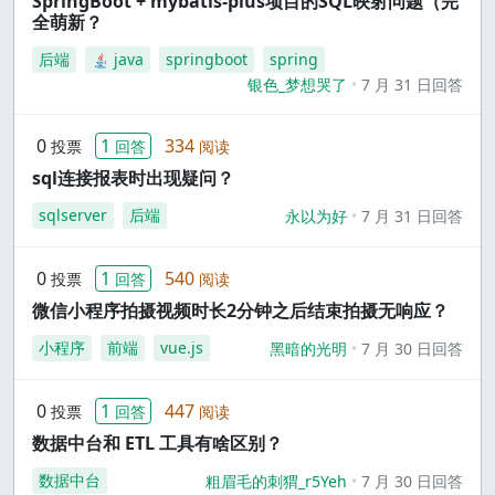
SpringBoot + mybatis-plus项目的SQL映射问题（完
全萌新？
后端
java
springboot
spring
银色_梦想哭了
7 月 31 日回答
0
1
334
投票
回答
阅读
sql连接报表时出现疑问？
sqlserver
后端
永以为好
7 月 31 日回答
0
1
540
投票
回答
阅读
微信小程序拍摄视频时长2分钟之后结束拍摄无响应？
小程序
前端
vue.js
黑暗的光明
7 月 30 日回答
0
1
447
投票
回答
阅读
数据中台和 ETL 工具有啥区别？
数据中台
粗眉毛的刺猬_r5Yeh
7 月 30 日回答