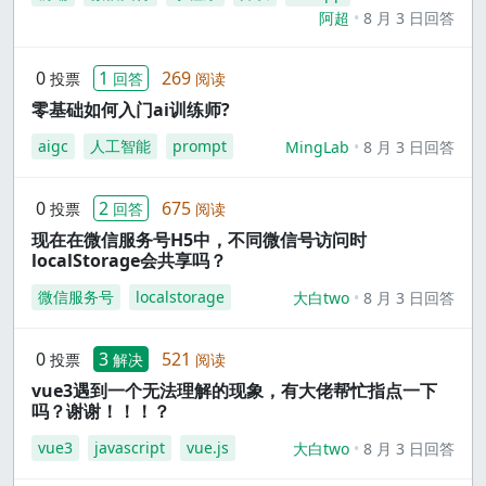
阿超
8 月 3 日回答
0
1
269
投票
回答
阅读
零基础如何入门ai训练师?
aigc
人工智能
prompt
MingLab
8 月 3 日回答
0
2
675
投票
回答
阅读
现在在微信服务号H5中，不同微信号访问时
localStorage会共享吗？
微信服务号
localstorage
大白two
8 月 3 日回答
0
3
521
投票
解决
阅读
vue3遇到一个无法理解的现象，有大佬帮忙指点一下
吗？谢谢！！！？
vue3
javascript
vue.js
大白two
8 月 3 日回答