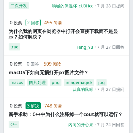
二次开发
呐喊的保温杯_cU9Hcc
7 月 28 日提问
0
2
495
投票
回答
阅读
为什么我的网页在浏览器中打开会直接下载而不是显
示？如何解决？
trae
Feng_Yu
7 月 27 日回答
0
0
509
投票
回答
阅读
macOS下如何无损打开jxr图片文件？
macos
图片处理
png
imagemagick
jpg
认真的鼠标
7 月 27 日提问
0
3
748
投票
解决
阅读
新手求助：C++中为什么注释掉一个cout就可以运行？
c++
内向的开心果
7 月 24 日回答