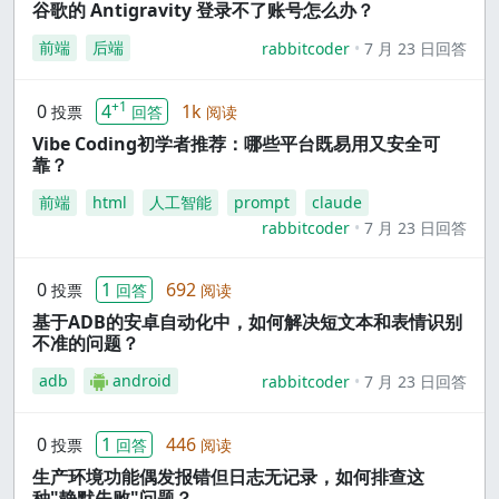
谷歌的 Antigravity 登录不了账号怎么办？
前端
后端
rabbitcoder
7 月 23 日回答
+1
0
4
1k
投票
回答
阅读
Vibe Coding初学者推荐：哪些平台既易用又安全可
靠？
前端
html
人工智能
prompt
claude
rabbitcoder
7 月 23 日回答
0
1
692
投票
回答
阅读
基于ADB的安卓自动化中，如何解决短文本和表情识别
不准的问题？
adb
android
rabbitcoder
7 月 23 日回答
0
1
446
投票
回答
阅读
生产环境功能偶发报错但日志无记录，如何排查这
种"静默失败"问题？