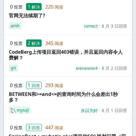
0
1
220
投票
解决
阅读
官网无法续期了?
amh
iomect
8 月 3 日回答
0
2
345
投票
解决
阅读
CodeBerg上传项目返回403错误，并且返回内容令人
费解？
git
eieiieieiei4
8 月 2 日回答
0
1
293
投票
回答
阅读
BETWEEN和>=and<=的查询时间为什么会差出1秒
多？
mysql
永以为好
8 月 1 日回答
0
3
447
投票
回答
阅读