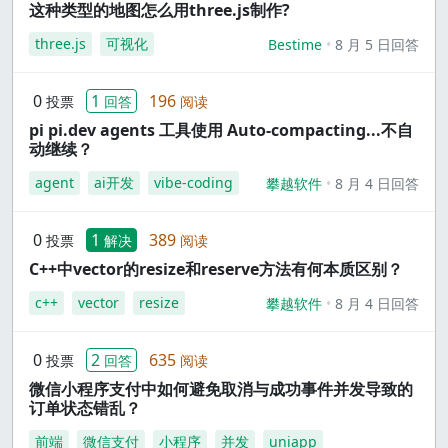
这种类型的地图怎么用three.js制作?
three.js
可视化
Bestime
8 月 5 日回答
0
1
196
投票
回答
阅读
pi pi.dev agents 工具使用 Auto-compacting...不自
动继续？
agent
ai开发
vibe-coding
攀越软件
8 月 4 日回答
0
1
389
投票
解决
阅读
C++中vector的resize和reserve方法有何本质区别？
c++
vector
resize
攀越软件
8 月 4 日回答
0
2
635
投票
回答
阅读
微信小程序支付中如何避免取消与成功事件并发导致的
订单状态错乱？
前端
微信支付
小程序
并发
uniapp