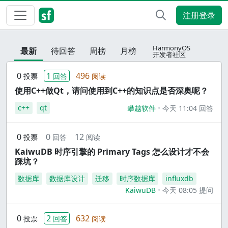
注册登录
HarmonyOS
最新
待回答
周榜
月榜
开发者社区
0
1
496
投票
回答
阅读
使用C++做Qt，请问使用到C++的知识点是否深奥呢？
c++
qt
攀越软件
今天 11:04 回答
0
0
12
投票
回答
阅读
KaiwuDB 时序引擎的 Primary Tags 怎么设计才不会
踩坑？
数据库
数据库设计
迁移
时序数据库
influxdb
KaiwuDB
今天 08:05 提问
0
2
632
投票
回答
阅读