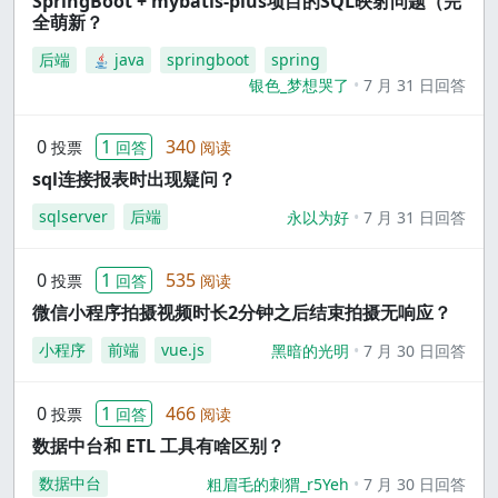
SpringBoot + mybatis-plus项目的SQL映射问题（完
全萌新？
后端
java
springboot
spring
银色_梦想哭了
7 月 31 日回答
0
1
340
投票
回答
阅读
sql连接报表时出现疑问？
sqlserver
后端
永以为好
7 月 31 日回答
0
1
535
投票
回答
阅读
微信小程序拍摄视频时长2分钟之后结束拍摄无响应？
小程序
前端
vue.js
黑暗的光明
7 月 30 日回答
0
1
466
投票
回答
阅读
数据中台和 ETL 工具有啥区别？
数据中台
粗眉毛的刺猬_r5Yeh
7 月 30 日回答