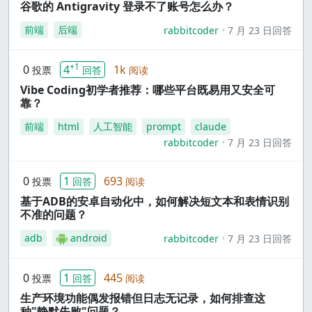
谷歌的 Antigravity 登录不了账号怎么办？
前端
后端
rabbitcoder
7 月 23 日回答
+1
0
4
1k
投票
回答
阅读
Vibe Coding初学者推荐：哪些平台既易用又安全可
靠？
前端
html
人工智能
prompt
claude
rabbitcoder
7 月 23 日回答
0
1
693
投票
回答
阅读
基于ADB的安卓自动化中，如何解决短文本和表情识别
不准的问题？
adb
android
rabbitcoder
7 月 23 日回答
0
1
445
投票
回答
阅读
生产环境功能偶发报错但日志无记录，如何排查这
种"静默失败"问题？