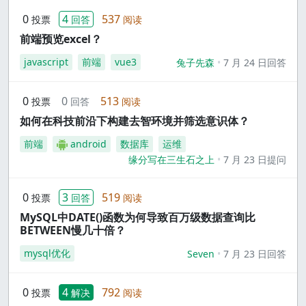
0
4
537
投票
回答
阅读
前端预览excel？
javascript
前端
vue3
兔子先森
7 月 24 日回答
0
0
513
投票
回答
阅读
如何在科技前沿下构建去智环境并筛选意识体？
前端
android
数据库
运维
缘分写在三生石之上
7 月 23 日提问
0
3
519
投票
回答
阅读
MySQL中DATE()函数为何导致百万级数据查询比
BETWEEN慢几十倍？
mysql优化
Seven
7 月 23 日回答
0
4
792
投票
解决
阅读