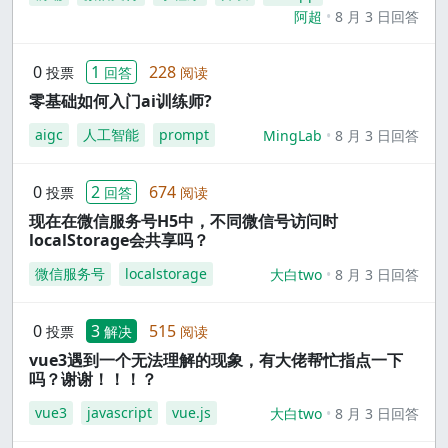
阿超
8 月 3 日回答
0
1
228
投票
回答
阅读
零基础如何入门ai训练师?
aigc
人工智能
prompt
MingLab
8 月 3 日回答
0
2
674
投票
回答
阅读
现在在微信服务号H5中，不同微信号访问时
localStorage会共享吗？
微信服务号
localstorage
大白two
8 月 3 日回答
0
3
515
投票
解决
阅读
vue3遇到一个无法理解的现象，有大佬帮忙指点一下
吗？谢谢！！！？
vue3
javascript
vue.js
大白two
8 月 3 日回答