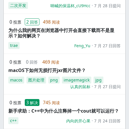
二次开发
呐喊的保温杯_cU9Hcc
7 月 28 日提问
0
2
498
投票
回答
阅读
为什么我的网页在浏览器中打开会直接下载而不是显
示？如何解决？
trae
Feng_Yu
7 月 27 日回答
0
0
469
投票
回答
阅读
macOS下如何无损打开jxr图片文件？
macos
图片处理
png
imagemagick
jpg
认真的鼠标
7 月 27 日提问
0
3
745
投票
解决
阅读
新手求助：C++中为什么注释掉一个cout就可以运行？
c++
内向的开心果
7 月 24 日回答