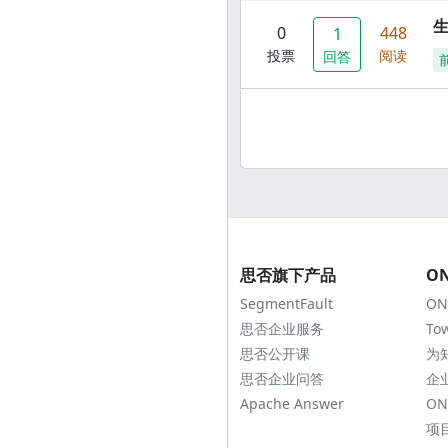
0
448
1
投票
阅读
回答
思否旗下产品
O
SegmentFault
ON
思否企业服务
To
思否公开课
为
思否企业问答
企
Apache Answer
ON
项