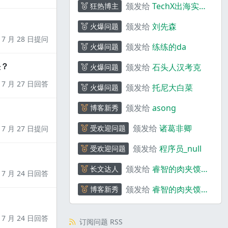
颁发给
TechX出海实验
狂热博主
室
颁发给
刘先森
火爆问题
7 月 28 日提问
颁发给
练练的da
火爆问题
决？
颁发给
石头人汉考克
火爆问题
7 月 27 日回答
颁发给
托尼大白菜
火爆问题
颁发给
asong
博客新秀
颁发给
诸葛非卿
受欢迎问题
7 月 27 日提问
颁发给
程序员_null
受欢迎问题
颁发给
睿智的肉夹馍
长文达人
7 月 24 日回答
_rf3Zr
颁发给
睿智的肉夹馍
博客新秀
_rf3Zr
7 月 24 日回答
订阅问题 RSS