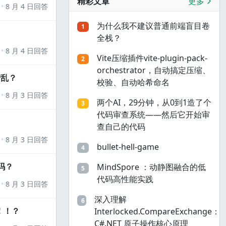
精彩文章
更多
8 月 4 日回答
为什么我不建议普通前端盲目卷
1
全栈？
8 月 4 日回答
Vite压缩插件vite-plugin-pack-
2
orchestrator，自动搞定压缩、
错乱？
校验、自动哈希命名
8 月 3 日回答
两个AI，29分钟，从0到1造了个
3
代码审查系统——然后它开始审
查自己的代码
8 月 3 日回答
bullet-hell-game
4
吗？
MindSpore ：动静图融合的低
5
代码高性能实践
8 月 3 日回答
深入理解
6
！！？
Interlocked.CompareExchange：
C#.NET 原子操作核心原理