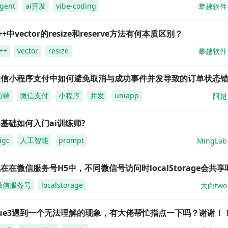
gent
ai开发
vibe-coding
攀越软件
++中vector的resize和reserve方法有何本质区别？
++
vector
resize
攀越软件
微信小程序支付中如何避免取消与成功事件并发导致的订单状态
前端
微信支付
小程序
并发
uniapp
阿超
基础如何入门ai训练师?
igc
人工智能
prompt
MingLab
在在微信服务号H5中，不同微信号访问时localStorage会共享
微信服务号
localstorage
大白two
vue3遇到一个无法理解的现象，有大佬帮忙指点一下吗？谢谢！