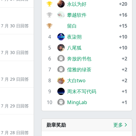
永以为好
+20
攀越软件
+16
留白
+15
7 月 30 日回答
4
夜柒朔
+10
5
八尾狐
+10
7 月 30 日回答
6
奔放的书包
+2
7
儒雅的绿茶
+2
7 月 29 日回答
8
大白two
+2
9
周末不写代码
+1
10
MingLab
+1
7 月 29 日回答
勋章奖励
更多
7 月 28 日回答