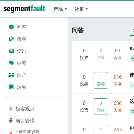
产品
社群
问答
问答
博客
K
0
0
63
资讯
投票
回答
阅读
标签
用户
使
0
516
1
投票
阅读
回答
c
活动
这
0
636
2
极客观点
投票
阅读
回答
t
项目管理
p
0
243
1
HarmonyOS