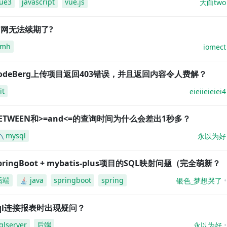
ue3
javascript
vue.js
大白two
网无法续期了?
amh
iomect
odeBerg上传项目返回403错误，并且返回内容令人费解？
it
eieiieieiei4
ETWEEN和>=and<=的查询时间为什么会差出1秒多？
mysql
永以为好
pringBoot + mybatis-plus项目的SQL映射问题（完全萌新？
后端
java
springboot
spring
银色_梦想哭了
ql连接报表时出现疑问？
qlserver
后端
永以为好