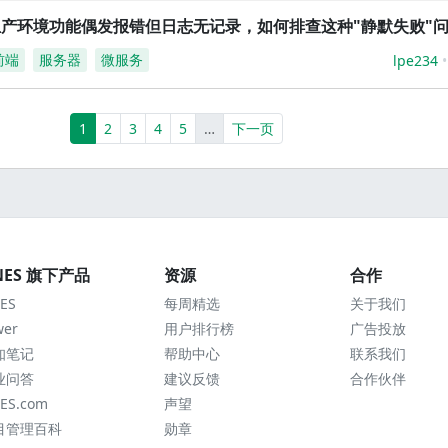
生产环境功能偶发报错但日志无记录，如何排查这种"静默失败"
前端
服务器
微服务
lpe234
(current)
More
1
2
3
4
5
…
下一页
NES 旗下产品
资源
合作
ES
每周精选
关于我们
wer
用户排行榜
广告投放
知笔记
帮助中心
联系我们
业问答
建议反馈
合作伙伴
ES.com
声望
目管理百科
勋章