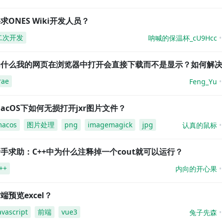
求ONES Wiki开发人员？
二次开发
呐喊的保温杯_cU9Hcc
为什么我的网页在浏览器中打开会直接下载而不是显示？如何解
rae
Feng_Yu
acOS下如何无损打开jxr图片文件？
acos
图片处理
png
imagemagick
jpg
认真的鼠标
手求助：C++中为什么注释掉一个cout就可以运行？
++
内向的开心果
端预览excel？
avascript
前端
vue3
兔子先森