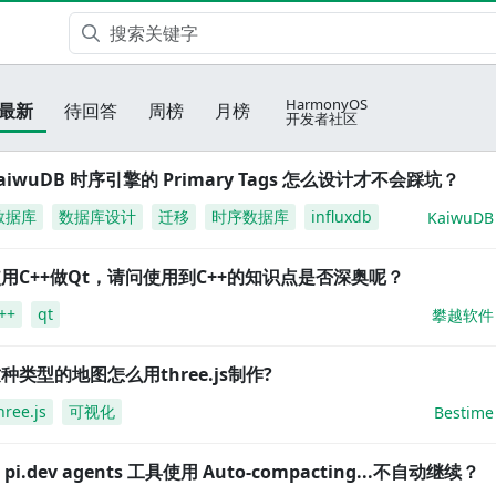
HarmonyOS
最新
待回答
周榜
月榜
开发者社区
aiwuDB 时序引擎的 Primary Tags 怎么设计才不会踩坑？
数据库
数据库设计
迁移
时序数据库
influxdb
KaiwuDB
用C++做Qt，请问使用到C++的知识点是否深奥呢？
++
qt
攀越软件
种类型的地图怎么用three.js制作?
hree.js
可视化
Bestime
i pi.dev agents 工具使用 Auto-compacting...不自动继续？