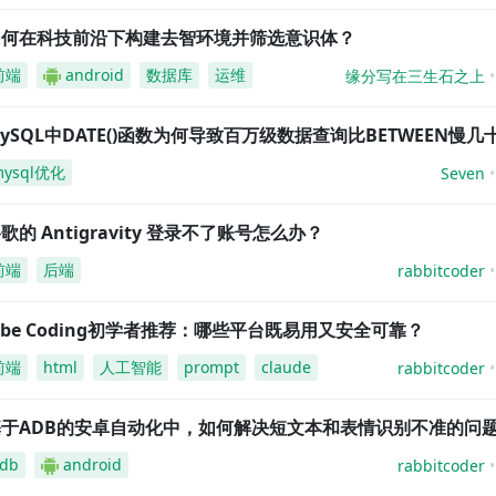
如何在科技前沿下构建去智环境并筛选意识体？
前端
android
数据库
运维
缘分写在三生石之上
ySQL中DATE()函数为何导致百万级数据查询比BETWEEN慢几
mysql优化
Seven
歌的 Antigravity 登录不了账号怎么办？
前端
后端
rabbitcoder
ibe Coding初学者推荐：哪些平台既易用又安全可靠？
前端
html
人工智能
prompt
claude
rabbitcoder
基于ADB的安卓自动化中，如何解决短文本和表情识别不准的问
db
android
rabbitcoder