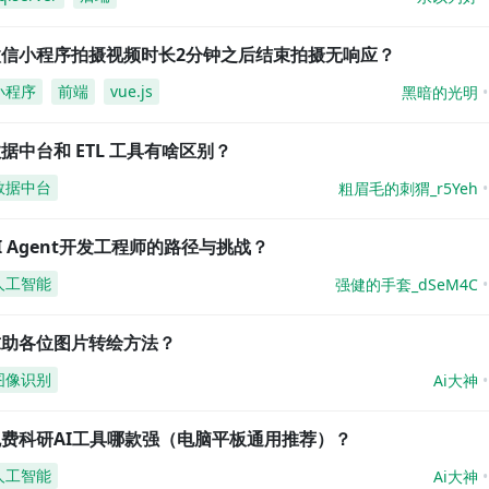
微信小程序拍摄视频时长2分钟之后结束拍摄无响应？
小程序
前端
vue.js
黑暗的光明
据中台和 ETL 工具有啥区别？
数据中台
粗眉毛的刺猬_r5Yeh
I Agent开发工程师的路径与挑战？
人工智能
强健的手套_dSeM4C
求助各位图片转绘方法？
图像识别
Ai大神
免费科研AI工具哪款强（电脑平板通用推荐）？
人工智能
Ai大神