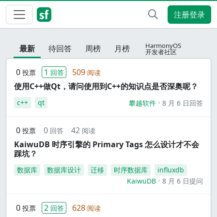
注册登录
HarmonyOS
最新
待回答
周榜
月榜
开发者社区
0
1
509
投票
回答
阅读
使用C++做Qt，请问使用到C++的知识点是否深奥呢？
c++
qt
攀越软件
8 月 6 日回答
0
0
42
投票
回答
阅读
KaiwuDB 时序引擎的 Primary Tags 怎么设计才不会
踩坑？
数据库
数据库设计
迁移
时序数据库
influxdb
KaiwuDB
8 月 6 日提问
0
2
628
投票
回答
阅读