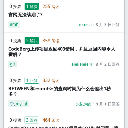
0
1
255
投票
解决
阅读
官网无法续期了?
amh
iomect
8 月 3 日回答
0
2
358
投票
解决
阅读
CodeBerg上传项目返回403错误，并且返回内容令人
费解？
git
eieiieieiei4
8 月 2 日回答
0
1
332
投票
回答
阅读
BETWEEN和>=and<=的查询时间为什么会差出1秒
多？
mysql
永以为好
8 月 1 日回答
0
3
464
投票
回答
阅读