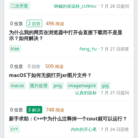
二次开发
呐喊的保温杯_cU9Hcc
7 月 28 日提问
0
2
496
投票
回答
阅读
为什么我的网页在浏览器中打开会直接下载而不是显
示？如何解决？
trae
Feng_Yu
7 月 27 日回答
0
0
509
投票
回答
阅读
macOS下如何无损打开jxr图片文件？
macos
图片处理
png
imagemagick
jpg
认真的鼠标
7 月 27 日提问
0
3
748
投票
解决
阅读
新手求助：C++中为什么注释掉一个cout就可以运行？
c++
内向的开心果
7 月 24 日回答