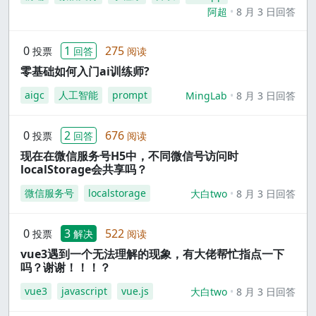
阿超
8 月 3 日回答
0
1
275
投票
回答
阅读
零基础如何入门ai训练师?
aigc
人工智能
prompt
MingLab
8 月 3 日回答
0
2
676
投票
回答
阅读
现在在微信服务号H5中，不同微信号访问时
localStorage会共享吗？
微信服务号
localstorage
大白two
8 月 3 日回答
0
3
522
投票
解决
阅读
vue3遇到一个无法理解的现象，有大佬帮忙指点一下
吗？谢谢！！！？
vue3
javascript
vue.js
大白two
8 月 3 日回答