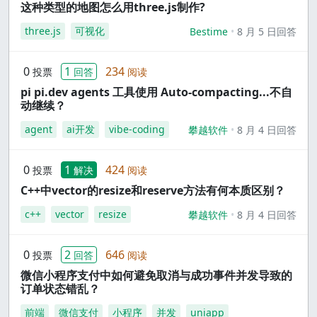
这种类型的地图怎么用three.js制作?
three.js
可视化
Bestime
8 月 5 日回答
0
1
234
投票
回答
阅读
pi pi.dev agents 工具使用 Auto-compacting...不自
动继续？
agent
ai开发
vibe-coding
攀越软件
8 月 4 日回答
0
1
424
投票
解决
阅读
C++中vector的resize和reserve方法有何本质区别？
c++
vector
resize
攀越软件
8 月 4 日回答
0
2
646
投票
回答
阅读
微信小程序支付中如何避免取消与成功事件并发导致的
订单状态错乱？
前端
微信支付
小程序
并发
uniapp