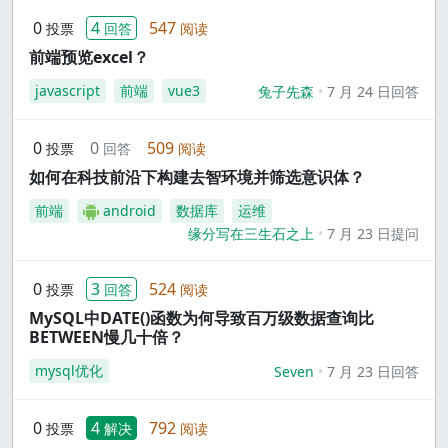
0
4
547
投票
回答
阅读
前端预览excel？
javascript
前端
vue3
兔子先森
7 月 24 日回答
0
0
509
投票
回答
阅读
如何在科技前沿下构建去智环境并筛选意识体？
前端
android
数据库
运维
缘分写在三生石之上
7 月 23 日提问
0
3
524
投票
回答
阅读
MySQL中DATE()函数为何导致百万级数据查询比
BETWEEN慢几十倍？
mysql优化
Seven
7 月 23 日回答
0
4
792
投票
解决
阅读