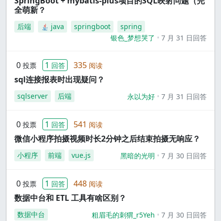
SpringBoot + mybatis-plus项目的SQL映射问题（完
全萌新？
后端
java
springboot
spring
银色_梦想哭了
7 月 31 日回答
0
1
335
投票
回答
阅读
sql连接报表时出现疑问？
sqlserver
后端
永以为好
7 月 31 日回答
0
1
541
投票
回答
阅读
微信小程序拍摄视频时长2分钟之后结束拍摄无响应？
小程序
前端
vue.js
黑暗的光明
7 月 30 日回答
0
1
448
投票
回答
阅读
数据中台和 ETL 工具有啥区别？
数据中台
粗眉毛的刺猬_r5Yeh
7 月 30 日回答