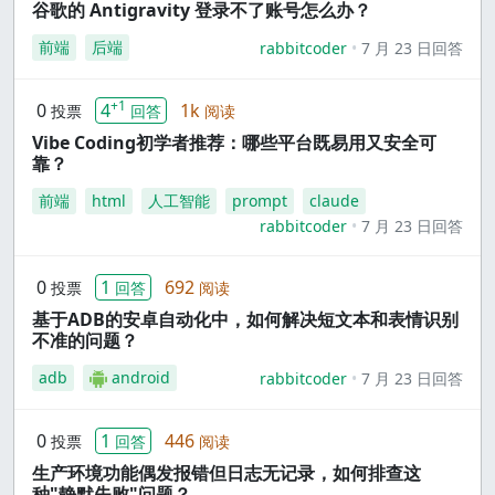
谷歌的 Antigravity 登录不了账号怎么办？
前端
后端
rabbitcoder
7 月 23 日回答
+1
0
4
1k
投票
回答
阅读
Vibe Coding初学者推荐：哪些平台既易用又安全可
靠？
前端
html
人工智能
prompt
claude
rabbitcoder
7 月 23 日回答
0
1
692
投票
回答
阅读
基于ADB的安卓自动化中，如何解决短文本和表情识别
不准的问题？
adb
android
rabbitcoder
7 月 23 日回答
0
1
446
投票
回答
阅读
生产环境功能偶发报错但日志无记录，如何排查这
种"静默失败"问题？