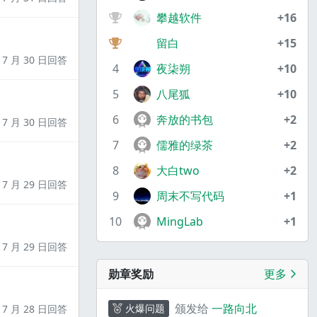
攀越软件
+16
留白
+15
7 月 30 日回答
4
夜柒朔
+10
5
八尾狐
+10
6
奔放的书包
+2
7 月 30 日回答
7
儒雅的绿茶
+2
8
大白two
+2
7 月 29 日回答
9
周末不写代码
+1
10
MingLab
+1
7 月 29 日回答
勋章奖励
更多
颁发给
一路向北
火爆问题
7 月 28 日回答