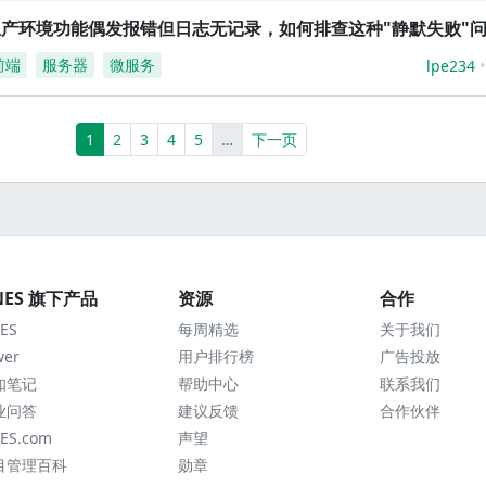
生产环境功能偶发报错但日志无记录，如何排查这种"静默失败"
前端
服务器
微服务
lpe234
(current)
More
1
2
3
4
5
…
下一页
NES 旗下产品
资源
合作
ES
每周精选
关于我们
wer
用户排行榜
广告投放
知笔记
帮助中心
联系我们
业问答
建议反馈
合作伙伴
ES.com
声望
目管理百科
勋章