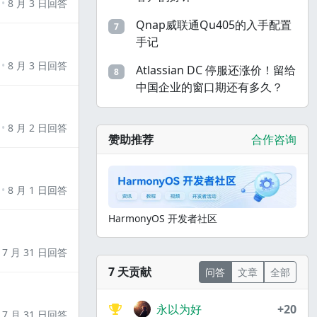
8 月 3 日回答
Qnap威联通Qu405的入手配置
7
手记
8 月 3 日回答
Atlassian DC 停服还涨价！留给
8
中国企业的窗口期还有多久？
8 月 2 日回答
赞助推荐
合作咨询
8 月 1 日回答
HarmonyOS 开发者社区
7 月 31 日回答
7 天贡献
问答
文章
全部
永以为好
+20
7 月 31 日回答