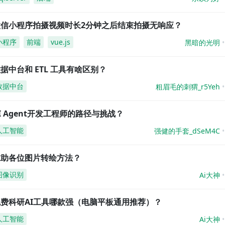
微信小程序拍摄视频时长2分钟之后结束拍摄无响应？
小程序
前端
vue.js
黑暗的光明
据中台和 ETL 工具有啥区别？
数据中台
粗眉毛的刺猬_r5Yeh
I Agent开发工程师的路径与挑战？
人工智能
强健的手套_dSeM4C
求助各位图片转绘方法？
图像识别
Ai大神
免费科研AI工具哪款强（电脑平板通用推荐）？
人工智能
Ai大神