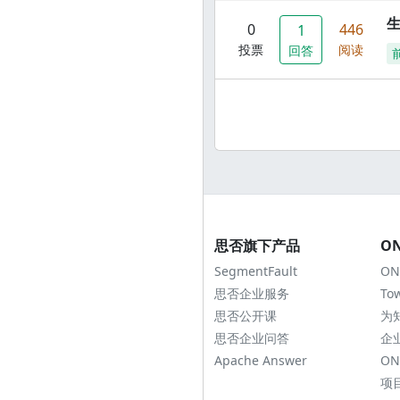
0
446
1
投票
阅读
回答
思否旗下产品
O
SegmentFault
ON
思否企业服务
To
思否公开课
为
思否企业问答
企
Apache Answer
ON
项