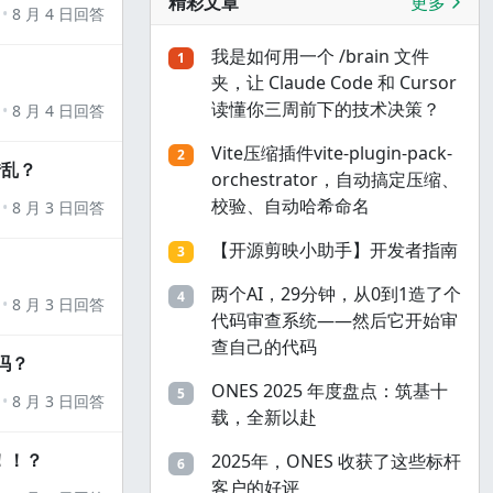
精彩文章
更多
8 月 4 日回答
我是如何用一个 /brain 文件
1
夹，让 Claude Code 和 Cursor
读懂你三周前下的技术决策？
8 月 4 日回答
Vite压缩插件vite-plugin-pack-
2
错乱？
orchestrator，自动搞定压缩、
校验、自动哈希命名
8 月 3 日回答
【开源剪映小助手】开发者指南
3
两个AI，29分钟，从0到1造了个
4
8 月 3 日回答
代码审查系统——然后它开始审
查自己的代码
吗？
ONES 2025 年度盘点：筑基十
5
8 月 3 日回答
载，全新以赴
！！？
2025年，ONES 收获了这些标杆
6
客户的好评