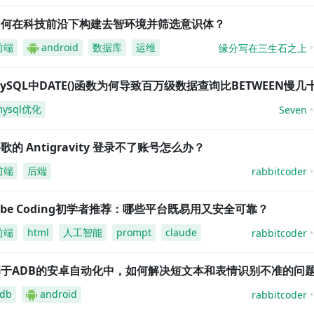
如何在科技前沿下构建去智环境并筛选意识体？
前端
android
数据库
运维
缘分写在三生石之上
ySQL中DATE()函数为何导致百万级数据查询比BETWEEN慢几
mysql优化
Seven
歌的 Antigravity 登录不了账号怎么办？
前端
后端
rabbitcoder
ibe Coding初学者推荐：哪些平台既易用又安全可靠？
前端
html
人工智能
prompt
claude
rabbitcoder
基于ADB的安卓自动化中，如何解决短文本和表情识别不准的问
db
android
rabbitcoder