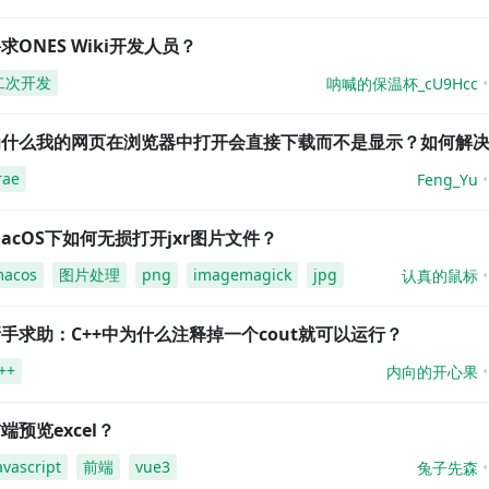
求ONES Wiki开发人员？
二次开发
呐喊的保温杯_cU9Hcc
为什么我的网页在浏览器中打开会直接下载而不是显示？如何解
rae
Feng_Yu
acOS下如何无损打开jxr图片文件？
acos
图片处理
png
imagemagick
jpg
认真的鼠标
手求助：C++中为什么注释掉一个cout就可以运行？
++
内向的开心果
端预览excel？
avascript
前端
vue3
兔子先森