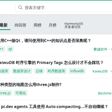
HarmonyOS
最新
待回答
周榜
月榜
开发者社区
用C++做Qt，请问使用到C++的知识点是否深奥呢？
++
qt
攀越软件
aiwuDB 时序引擎的 Primary Tags 怎么设计才不会踩坑？
数据库
数据库设计
迁移
时序数据库
influxdb
KaiwuDB
种类型的地图怎么用three.js制作?
hree.js
可视化
Bestime
i pi.dev agents 工具使用 Auto-compacting...不自动继续？