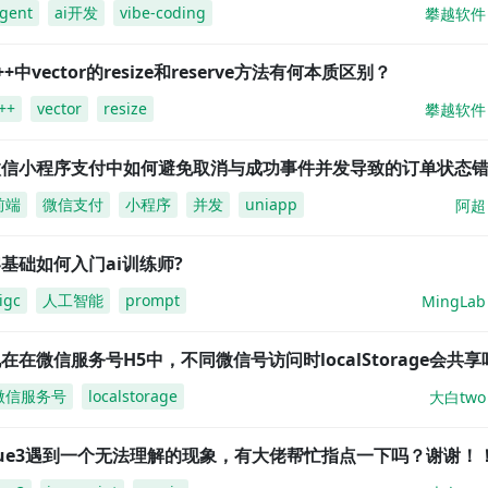
gent
ai开发
vibe-coding
攀越软件
++中vector的resize和reserve方法有何本质区别？
++
vector
resize
攀越软件
微信小程序支付中如何避免取消与成功事件并发导致的订单状态
前端
微信支付
小程序
并发
uniapp
阿超
基础如何入门ai训练师?
igc
人工智能
prompt
MingLab
在在微信服务号H5中，不同微信号访问时localStorage会共享
微信服务号
localstorage
大白two
vue3遇到一个无法理解的现象，有大佬帮忙指点一下吗？谢谢！