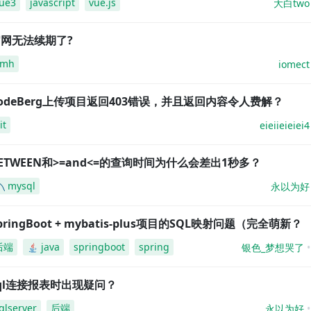
ue3
javascript
vue.js
大白two
网无法续期了?
amh
iomect
odeBerg上传项目返回403错误，并且返回内容令人费解？
it
eieiieieiei4
ETWEEN和>=and<=的查询时间为什么会差出1秒多？
mysql
永以为好
pringBoot + mybatis-plus项目的SQL映射问题（完全萌新？
后端
java
springboot
spring
银色_梦想哭了
ql连接报表时出现疑问？
qlserver
后端
永以为好