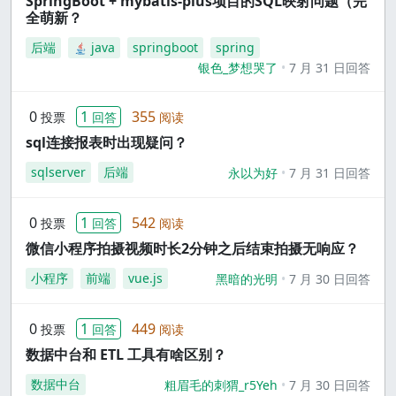
SpringBoot + mybatis-plus项目的SQL映射问题（完
全萌新？
后端
java
springboot
spring
银色_梦想哭了
7 月 31 日回答
0
1
355
投票
回答
阅读
sql连接报表时出现疑问？
sqlserver
后端
永以为好
7 月 31 日回答
0
1
542
投票
回答
阅读
微信小程序拍摄视频时长2分钟之后结束拍摄无响应？
小程序
前端
vue.js
黑暗的光明
7 月 30 日回答
0
1
449
投票
回答
阅读
数据中台和 ETL 工具有啥区别？
数据中台
粗眉毛的刺猬_r5Yeh
7 月 30 日回答