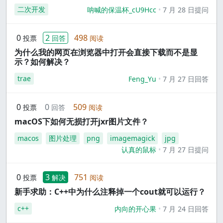
二次开发
呐喊的保温杯_cU9Hcc
7 月 28 日提问
0
2
498
投票
回答
阅读
为什么我的网页在浏览器中打开会直接下载而不是显
示？如何解决？
trae
Feng_Yu
7 月 27 日回答
0
0
509
投票
回答
阅读
macOS下如何无损打开jxr图片文件？
macos
图片处理
png
imagemagick
jpg
认真的鼠标
7 月 27 日提问
0
3
751
投票
解决
阅读
新手求助：C++中为什么注释掉一个cout就可以运行？
c++
内向的开心果
7 月 24 日回答