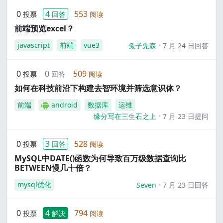
0
4
553
投票
回答
阅读
前端预览excel？
javascript
前端
vue3
兔子先森
7 月 24 日回答
0
0
509
投票
回答
阅读
如何在科技前沿下构建去智环境并筛选意识体？
前端
android
数据库
运维
缘分写在三生石之上
7 月 23 日提问
0
3
528
投票
回答
阅读
MySQL中DATE()函数为何导致百万级数据查询比
BETWEEN慢几十倍？
mysql优化
Seven
7 月 23 日回答
0
4
794
投票
解决
阅读