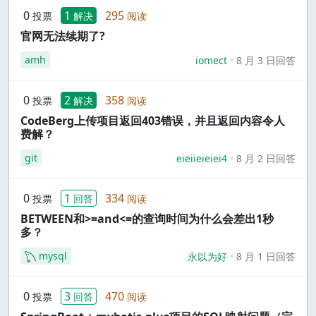
0
1
295
投票
解决
阅读
官网无法续期了?
amh
iomect
8 月 3 日回答
0
2
358
投票
解决
阅读
CodeBerg上传项目返回403错误，并且返回内容令人
费解？
git
eieiieieiei4
8 月 2 日回答
0
1
334
投票
回答
阅读
BETWEEN和>=and<=的查询时间为什么会差出1秒
多？
mysql
永以为好
8 月 1 日回答
0
3
470
投票
回答
阅读