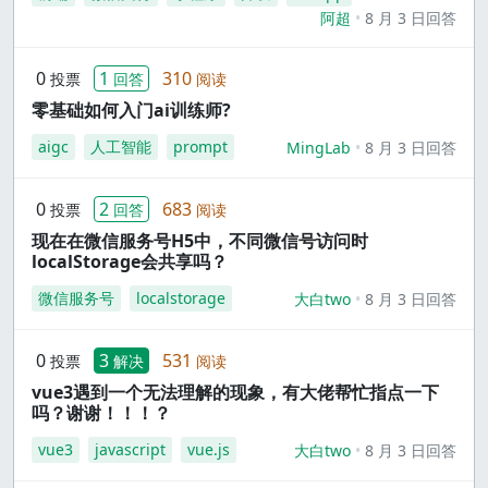
阿超
8 月 3 日回答
0
1
310
投票
回答
阅读
零基础如何入门ai训练师?
aigc
人工智能
prompt
MingLab
8 月 3 日回答
0
2
683
投票
回答
阅读
现在在微信服务号H5中，不同微信号访问时
localStorage会共享吗？
微信服务号
localstorage
大白two
8 月 3 日回答
0
3
531
投票
解决
阅读
vue3遇到一个无法理解的现象，有大佬帮忙指点一下
吗？谢谢！！！？
vue3
javascript
vue.js
大白two
8 月 3 日回答