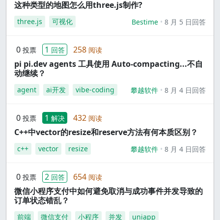
这种类型的地图怎么用three.js制作?
three.js
可视化
Bestime
8 月 5 日回答
0
1
258
投票
回答
阅读
pi pi.dev agents 工具使用 Auto-compacting...不自
动继续？
agent
ai开发
vibe-coding
攀越软件
8 月 4 日回答
0
1
432
投票
解决
阅读
C++中vector的resize和reserve方法有何本质区别？
c++
vector
resize
攀越软件
8 月 4 日回答
0
2
654
投票
回答
阅读
微信小程序支付中如何避免取消与成功事件并发导致的
订单状态错乱？
前端
微信支付
小程序
并发
uniapp