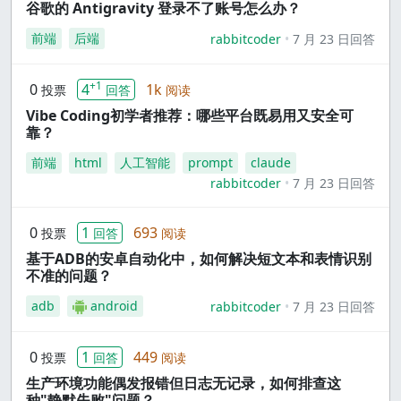
谷歌的 Antigravity 登录不了账号怎么办？
前端
后端
rabbitcoder
7 月 23 日回答
+1
0
4
1k
投票
回答
阅读
Vibe Coding初学者推荐：哪些平台既易用又安全可
靠？
前端
html
人工智能
prompt
claude
rabbitcoder
7 月 23 日回答
0
1
693
投票
回答
阅读
基于ADB的安卓自动化中，如何解决短文本和表情识别
不准的问题？
adb
android
rabbitcoder
7 月 23 日回答
0
1
449
投票
回答
阅读
生产环境功能偶发报错但日志无记录，如何排查这
种"静默失败"问题？