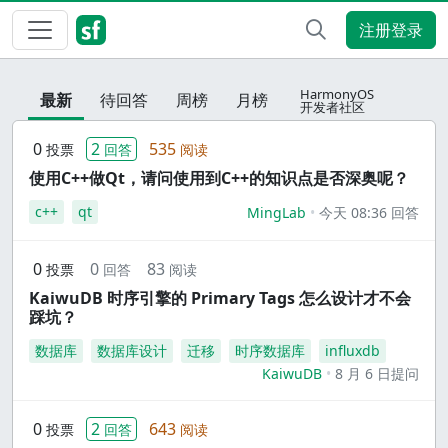
注册登录
HarmonyOS
最新
待回答
周榜
月榜
开发者社区
0
2
535
投票
回答
阅读
使用C++做Qt，请问使用到C++的知识点是否深奥呢？
c++
qt
MingLab
今天 08:36 回答
0
0
83
投票
回答
阅读
KaiwuDB 时序引擎的 Primary Tags 怎么设计才不会
踩坑？
数据库
数据库设计
迁移
时序数据库
influxdb
KaiwuDB
8 月 6 日提问
0
2
643
投票
回答
阅读