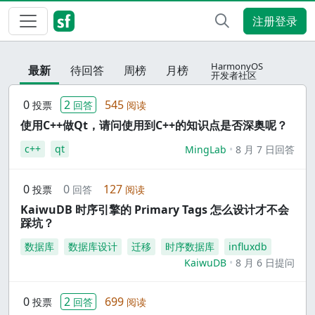
注册登录
HarmonyOS
最新
待回答
周榜
月榜
开发者社区
0
2
545
投票
回答
阅读
使用C++做Qt，请问使用到C++的知识点是否深奥呢？
c++
qt
MingLab
8 月 7 日回答
0
0
127
投票
回答
阅读
KaiwuDB 时序引擎的 Primary Tags 怎么设计才不会
踩坑？
数据库
数据库设计
迁移
时序数据库
influxdb
KaiwuDB
8 月 6 日提问
0
2
699
投票
回答
阅读