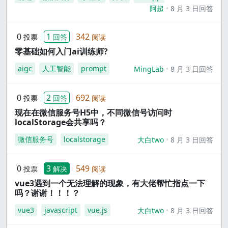
阿超
8 月 3 日回答
0
1
342
投票
回答
阅读
零基础如何入门ai训练师?
aigc
人工智能
prompt
MingLab
8 月 3 日回答
0
2
692
投票
回答
阅读
现在在微信服务号H5中，不同微信号访问时
localStorage会共享吗？
微信服务号
localstorage
大白two
8 月 3 日回答
0
3
549
投票
解决
阅读
vue3遇到一个无法理解的现象，有大佬帮忙指点一下
吗？谢谢！！！？
vue3
javascript
vue.js
大白two
8 月 3 日回答