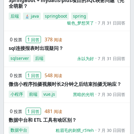
SpringBoot + mybatis-plus项目的SQL映射问题（完
全萌新？
后端
java
springboot
spring
银色_梦想哭了
7 月 31 日回答
0
1
378
投票
回答
阅读
sql连接报表时出现疑问？
sqlserver
后端
永以为好
7 月 31 日回答
0
1
548
投票
回答
阅读
微信小程序拍摄视频时长2分钟之后结束拍摄无响应？
小程序
前端
vue.js
黑暗的光明
7 月 30 日回答
0
1
481
投票
回答
阅读
数据中台和 ETL 工具有啥区别？
数据中台
粗眉毛的刺猬_r5Yeh
7 月 30 日回答