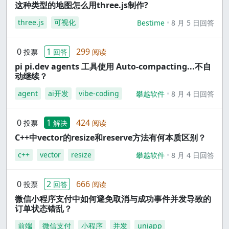
这种类型的地图怎么用three.js制作?
three.js
可视化
Bestime
8 月 5 日回答
0
1
299
投票
回答
阅读
pi pi.dev agents 工具使用 Auto-compacting...不自
动继续？
agent
ai开发
vibe-coding
攀越软件
8 月 4 日回答
0
1
424
投票
解决
阅读
C++中vector的resize和reserve方法有何本质区别？
c++
vector
resize
攀越软件
8 月 4 日回答
0
2
666
投票
回答
阅读
微信小程序支付中如何避免取消与成功事件并发导致的
订单状态错乱？
前端
微信支付
小程序
并发
uniapp