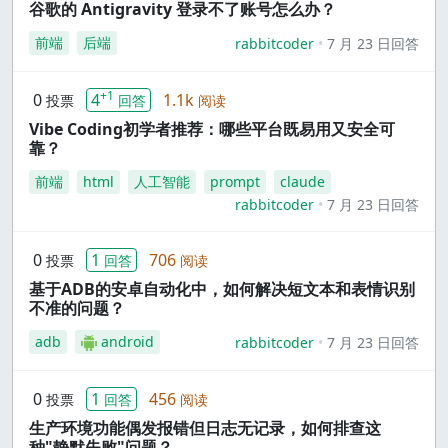
谷歌的 Antigravity 登录不了账号怎么办？
前端
后端
rabbitcoder
7 月 23 日回答
+1
0
4
1.1k
投票
回答
阅读
Vibe Coding初学者推荐：哪些平台既易用又安全可
靠？
前端
html
人工智能
prompt
claude
rabbitcoder
7 月 23 日回答
0
1
706
投票
回答
阅读
基于ADB的安卓自动化中，如何解决短文本和表情识别
不准的问题？
adb
android
rabbitcoder
7 月 23 日回答
0
1
456
投票
回答
阅读
生产环境功能偶发报错但日志无记录，如何排查这
种"静默失败"问题？