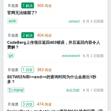
0
1
368
投票
解决
阅读
官网无法续期了?
amh
iomect
8 月 3 日回答
0
2
404
投票
解决
阅读
CodeBerg上传项目返回403错误，并且返回内容令人
费解？
git
eieiieieiei4
8 月 2 日回答
0
1
383
投票
回答
阅读
BETWEEN和>=and<=的查询时间为什么会差出1秒
多？
mysql
永以为好
8 月 1 日回答
0
3
474
投票
回答
阅读