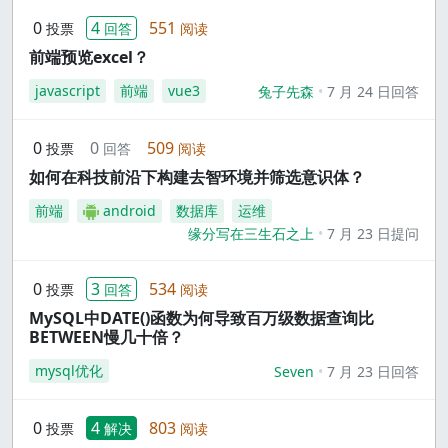
0
4
551
投票
回答
阅读
前端预览excel？
javascript
前端
vue3
兔子先森
7 月 24 日回答
0
0
509
投票
回答
阅读
如何在科技前沿下构建去智环境并筛选意识体？
前端
android
数据库
运维
缘分写在三生石之上
7 月 23 日提问
0
3
534
投票
回答
阅读
MySQL中DATE()函数为何导致百万级数据查询比
BETWEEN慢几十倍？
mysql优化
Seven
7 月 23 日回答
0
4
803
投票
解决
阅读