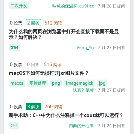
二次开发
呐喊的保温杯_cU9Hcc
7 月 28 日提问
0
2
512
投票
回答
阅读
为什么我的网页在浏览器中打开会直接下载而不是显
示？如何解决？
trae
Feng_Yu
7 月 27 日回答
0
0
516
投票
回答
阅读
macOS下如何无损打开jxr图片文件？
macos
图片处理
png
imagemagick
jpg
认真的鼠标
7 月 27 日提问
0
3
760
投票
解决
阅读
新手求助：C++中为什么注释掉一个cout就可以运行？
c++
内向的开心果
7 月 24 日回答