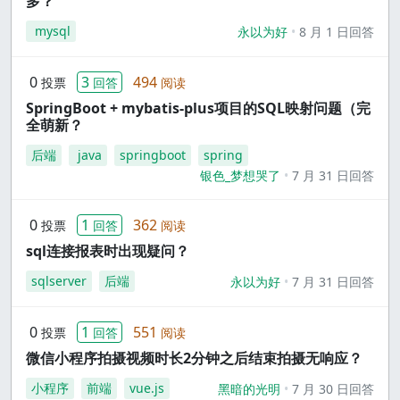
多？
mysql
永以为好
8 月 1 日回答
0
3
494
投票
回答
阅读
SpringBoot + mybatis-plus项目的SQL映射问题（完
全萌新？
后端
java
springboot
spring
银色_梦想哭了
7 月 31 日回答
0
1
362
投票
回答
阅读
sql连接报表时出现疑问？
sqlserver
后端
永以为好
7 月 31 日回答
0
1
551
投票
回答
阅读
微信小程序拍摄视频时长2分钟之后结束拍摄无响应？
小程序
前端
vue.js
黑暗的光明
7 月 30 日回答