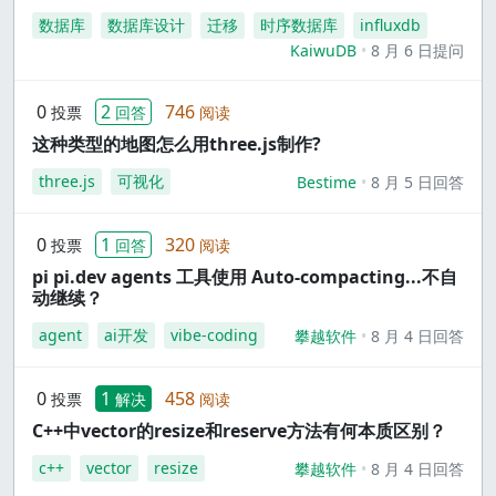
数据库
数据库设计
迁移
时序数据库
influxdb
KaiwuDB
8 月 6 日提问
0
2
746
投票
回答
阅读
这种类型的地图怎么用three.js制作?
three.js
可视化
Bestime
8 月 5 日回答
0
1
320
投票
回答
阅读
pi pi.dev agents 工具使用 Auto-compacting...不自
动继续？
agent
ai开发
vibe-coding
攀越软件
8 月 4 日回答
0
1
458
投票
解决
阅读
C++中vector的resize和reserve方法有何本质区别？
c++
vector
resize
攀越软件
8 月 4 日回答