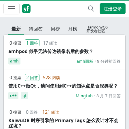
注册登录
HarmonyOS
最新
待回答
周榜
月榜
开发者社区
0
1
17
投票
回答
阅读
amhpod 似乎无法传达镜像名后的参数？
amh
amh面板
9 分钟前回答
0
2
528
投票
回答
阅读
使用C++做Qt，请问使用到C++的知识点是否深奥呢？
c++
qt
MingLab
8 月 7 日回答
0
0
121
投票
回答
阅读
KaiwuDB 时序引擎的 Primary Tags 怎么设计才不会
踩坑？