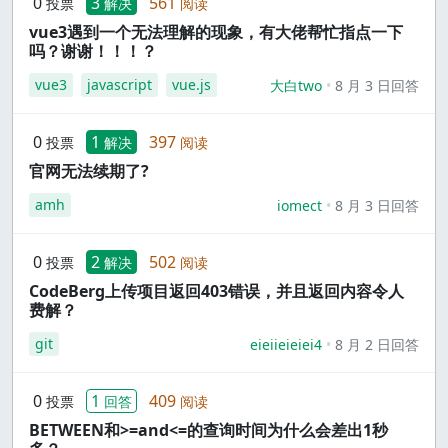
0
3
561
投票
解决
阅读
vue3遇到一个无法理解的现象，有大佬帮忙指点一下
吗？谢谢！！！？
vue3
javascript
vue.js
大白two
8 月 3 日回答
0
1
397
投票
解决
阅读
官网无法续期了?
amh
iomect
8 月 3 日回答
0
2
502
投票
解决
阅读
CodeBerg上传项目返回403错误，并且返回内容令人
费解？
git
eieiieieiei4
8 月 2 日回答
0
1
409
投票
回答
阅读
BETWEEN和>=and<=的查询时间为什么会差出1秒