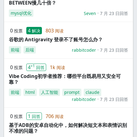
BETWEEN慢几十倍？
mysql优化
Seven
7 月 23 日回答
0
4
803
投票
解决
阅读
谷歌的 Antigravity 登录不了账号怎么办？
前端
后端
rabbitcoder
7 月 23 日回答
+1
0
4
1k
投票
回答
阅读
Vibe Coding初学者推荐：哪些平台既易用又安全可
靠？
前端
html
人工智能
prompt
claude
rabbitcoder
7 月 23 日回答
0
1
706
投票
回答
阅读
基于ADB的安卓自动化中，如何解决短文本和表情识别
不准的问题？