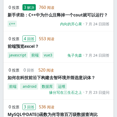
0
3
760
投票
解决
阅读
新手求助：C++中为什么注释掉一个cout就可以运行？
c++
内向的开心果
7 月 24 日回答
0
4
553
投票
回答
阅读
前端预览excel？
javascript
前端
vue3
兔子先森
7 月 24 日回答
0
0
520
投票
回答
阅读
如何在科技前沿下构建去智环境并筛选意识体？
前端
android
数据库
运维
缘分写在三生石之上
7 月 23 日提问
0
3
536
投票
回答
阅读
MySQL中DATE()函数为何导致百万级数据查询比