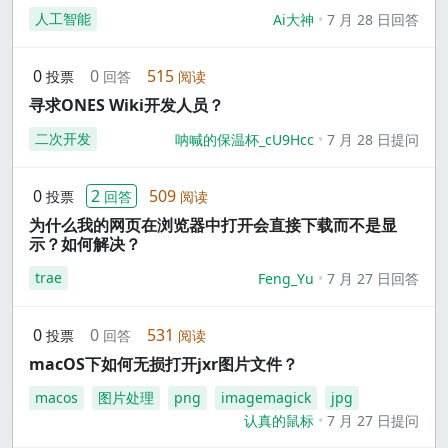
人工智能
Ai大神
7 月 28 日回答
0
0
515
投票
回答
阅读
寻求ONES Wiki开发人员？
二次开发
呐喊的保温杯_cU9Hcc
7 月 28 日提问
0
2
509
投票
回答
阅读
为什么我的网页在浏览器中打开会直接下载而不是显
示？如何解决？
trae
Feng_Yu
7 月 27 日回答
0
0
531
投票
回答
阅读
macOS下如何无损打开jxr图片文件？
macos
图片处理
png
imagemagick
jpg
认真的鼠标
7 月 27 日提问