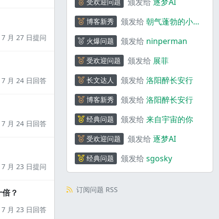
颁发给
逐梦AI
受欢迎问题
颁发给
朝气蓬勃的小熊
博客新秀
猫_S5wJ6
7 月 27 日提问
颁发给
ninperman
火爆问题
颁发给
展菲
受欢迎问题
颁发给
洛阳醉长安行
长文达人
7 月 24 日回答
颁发给
洛阳醉长安行
博客新秀
颁发给
来自宇宙的你
经典问题
7 月 24 日回答
颁发给
逐梦AI
受欢迎问题
颁发给
sgosky
经典问题
7 月 23 日提问
订阅问题 RSS
十倍？
7 月 23 日回答