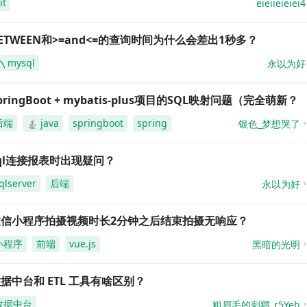
it
eieiieieiei4
ETWEEN和>=and<=的查询时间为什么会差出1秒多？
mysql
永以为好
pringBoot + mybatis-plus项目的SQL映射问题（完全萌新？
后端
java
springboot
spring
银色_梦想哭了
ql连接报表时出现疑问？
qlserver
后端
永以为好
微信小程序拍摄视频时长2分钟之后结束拍摄无响应？
小程序
前端
vue.js
黑暗的光明
据中台和 ETL 工具有啥区别？
数据中台
粗眉毛的刺猬_r5Yeh