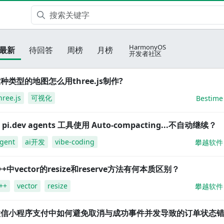
HarmonyOS
最新
待回答
周榜
月榜
开发者社区
种类型的地图怎么用three.js制作?
hree.js
可视化
Bestime
i pi.dev agents 工具使用 Auto-compacting...不自动继续？
gent
ai开发
vibe-coding
攀越软件
++中vector的resize和reserve方法有何本质区别？
++
vector
resize
攀越软件
微信小程序支付中如何避免取消与成功事件并发导致的订单状态