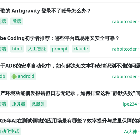
歌的 Antigravity 登录不了账号怎么办？
前端
后端
rabbitcoder
ibe Coding初学者推荐：哪些平台既易用又安全可靠？
前端
html
人工智能
prompt
claude
rabbitcoder
基于ADB的安卓自动化中，如何解决短文本和表情识别不准的问
db
android
rabbitcoder
生产环境功能偶发报错但日志无记录，如何排查这种"静默失败"
前端
服务器
微服务
lpe234
026年AI在测试领域的应用场景有哪些？效率提升与质量保障的
自动化测试
Ai大神