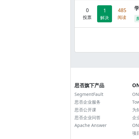
0
485
1
投票
阅读
解决
思否旗下产品
O
SegmentFault
ON
思否企业服务
To
思否公开课
为
思否企业问答
企
Apache Answer
ON
项