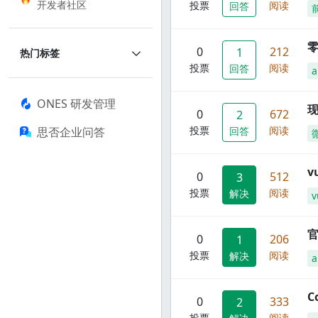
开发者社区
投票
阅读
回答
零
0
212
1
热门标签
投票
阅读
回答
a
ONES 研发管理
现
0
672
2
投票
阅读
思否企业问答
回答
0
512
3
投票
阅读
解决
v
官
0
206
1
投票
阅读
解决
C
0
333
2
投票
阅读