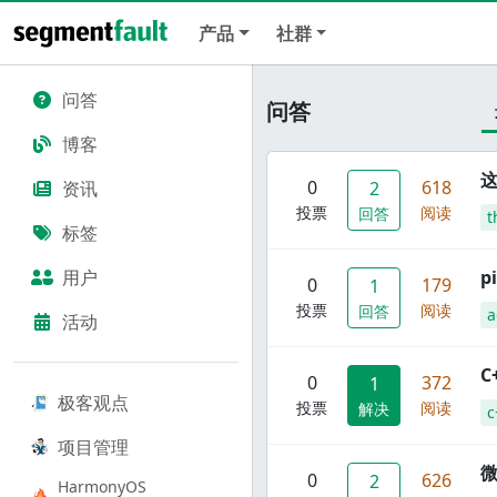
产品
社群
问答
问答
博客
这
0
618
资讯
2
投票
阅读
回答
t
标签
用户
p
0
179
1
投票
阅读
回答
a
活动
C
0
372
1
极客观点
投票
阅读
解决
c
项目管理
0
626
2
HarmonyOS