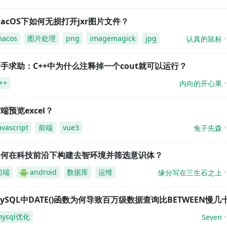
acOS下如何无损打开jxr图片文件？
acos
图片处理
png
imagemagick
jpg
认真的鼠标
手求助：C++中为什么注释掉一个cout就可以运行？
++
内向的开心果
端预览excel？
avascript
前端
vue3
兔子先森
如何在科技前沿下构建去智环境并筛选意识体？
前端
android
数据库
运维
缘分写在三生石之上
ySQL中DATE()函数为何导致百万级数据查询比BETWEEN慢几
mysql优化
Seven