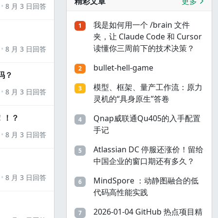
精彩文章
更多
8 月 3 日回答
我是如何用一个 /brain 文件
1
夹，让 Claude Code 和 Cursor
读懂你三周前下的技术决策？
8 月 3 日回答
bullet-hell-game
2
吗？
模型、框架、量产工作流：原力
3
8 月 3 日回答
灵机的“具身原生”答卷
！！？
Qnap威联通Qu405的入手配置
4
手记
8 月 3 日回答
Atlassian DC 停服还涨价！留给
5
中国企业的窗口期还有多久？
8 月 3 日回答
MindSpore ：动静图融合的低
6
代码高性能实践
2026-01-04 GitHub 热点项目精
7