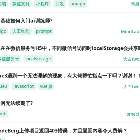
前端
微信支付
小程序
并发
uniapp
阿超
基础如何入门ai训练师?
igc
人工智能
prompt
MingLab
在在微信服务号H5中，不同微信号访问时localStorage会共享
微信服务号
localstorage
大白two
vue3遇到一个无法理解的现象，有大佬帮忙指点一下吗？谢谢！
ue3
javascript
vue.js
大白two
网无法续期了?
amh
iomect
odeBerg上传项目返回403错误，并且返回内容令人费解？