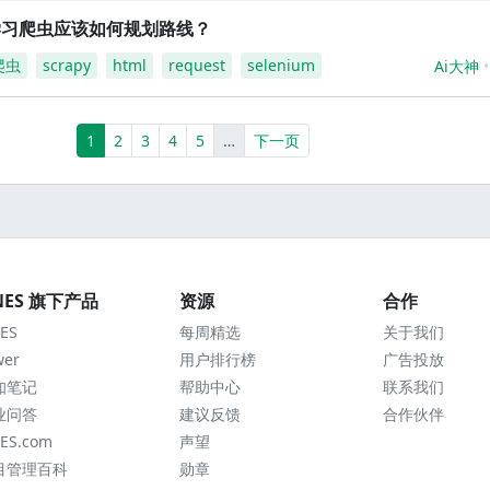
学习爬虫应该如何规划路线？
爬虫
scrapy
html
request
selenium
Ai大神
(current)
More
1
2
3
4
5
…
下一页
NES 旗下产品
资源
合作
ES
每周精选
关于我们
wer
用户排行榜
广告投放
知笔记
帮助中心
联系我们
业问答
建议反馈
合作伙伴
ES.com
声望
目管理百科
勋章