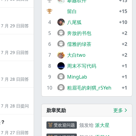
攀越软件
+15
留白
+15
4
八尾狐
+10
7 月 29 日回答
5
奔放的书包
+2
6
儒雅的绿茶
+2
7 月 29 日回答
7
大白two
+2
8
周末不写代码
+1
9
MingLab
+1
7 月 28 日回答
10
粗眉毛的刺猬_r5Yeh
+1
7 月 28 日提问
勋章奖励
更多
决？
颁发给
派大星
受欢迎问题
7 月 27 日回答