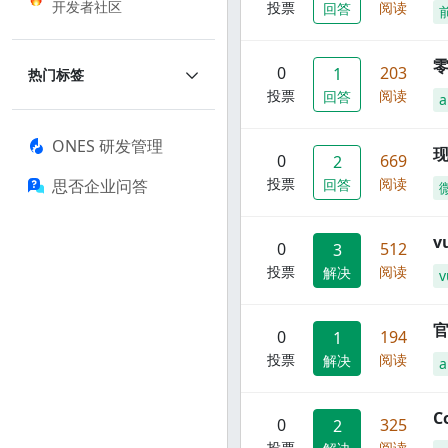
开发者社区
投票
阅读
回答
零
0
203
1
热门标签
投票
阅读
回答
a
ONES 研发管理
现
0
669
2
投票
阅读
思否企业问答
回答
0
512
3
投票
阅读
解决
v
官
0
194
1
投票
阅读
解决
C
0
325
2
投票
阅读