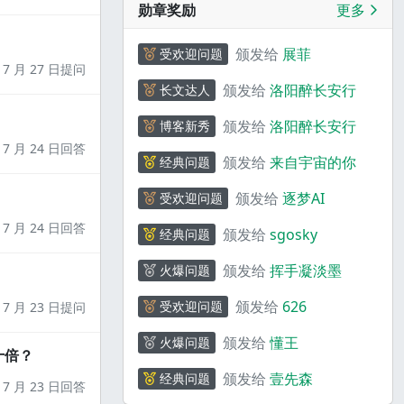
勋章奖励
更多
颁发给
展菲
受欢迎问题
7 月 27 日提问
颁发给
洛阳醉长安行
长文达人
颁发给
洛阳醉长安行
博客新秀
7 月 24 日回答
颁发给
来自宇宙的你
经典问题
颁发给
逐梦AI
受欢迎问题
7 月 24 日回答
颁发给
sgosky
经典问题
颁发给
挥手凝淡墨
火爆问题
颁发给
626
受欢迎问题
7 月 23 日提问
颁发给
懂王
火爆问题
十倍？
颁发给
壹先森
经典问题
7 月 23 日回答