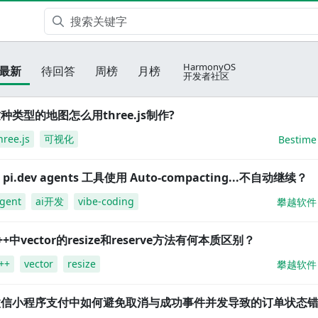
HarmonyOS
最新
待回答
周榜
月榜
开发者社区
种类型的地图怎么用three.js制作?
hree.js
可视化
Bestime
i pi.dev agents 工具使用 Auto-compacting...不自动继续？
gent
ai开发
vibe-coding
攀越软件
++中vector的resize和reserve方法有何本质区别？
++
vector
resize
攀越软件
微信小程序支付中如何避免取消与成功事件并发导致的订单状态