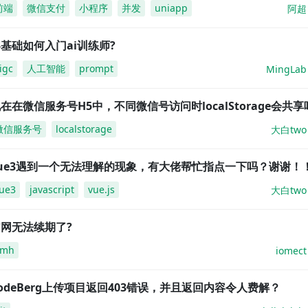
前端
微信支付
小程序
并发
uniapp
阿超
基础如何入门ai训练师?
igc
人工智能
prompt
MingLab
在在微信服务号H5中，不同微信号访问时localStorage会共享
微信服务号
localstorage
大白two
vue3遇到一个无法理解的现象，有大佬帮忙指点一下吗？谢谢！
ue3
javascript
vue.js
大白two
网无法续期了?
amh
iomect
odeBerg上传项目返回403错误，并且返回内容令人费解？