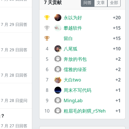
7 天贡献
问答
文章
全部
永以为好
+20
7 月 29 日回答
攀越软件
+15
留白
+15
4
八尾狐
+10
7 月 29 日回答
5
奔放的书包
+2
6
儒雅的绿茶
+2
7 月 28 日回答
7
大白two
+2
8
周末不写代码
+1
9
MingLab
+1
7 月 28 日提问
10
粗眉毛的刺猬_r5Yeh
+1
决？
7 月 27 日回答