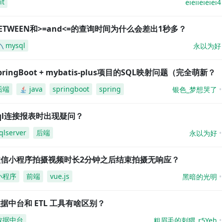
it
eieiieieiei4
ETWEEN和>=and<=的查询时间为什么会差出1秒多？
mysql
永以为好
pringBoot + mybatis-plus项目的SQL映射问题（完全萌新？
后端
java
springboot
spring
银色_梦想哭了
ql连接报表时出现疑问？
qlserver
后端
永以为好
微信小程序拍摄视频时长2分钟之后结束拍摄无响应？
小程序
前端
vue.js
黑暗的光明
据中台和 ETL 工具有啥区别？
数据中台
粗眉毛的刺猬_r5Yeh