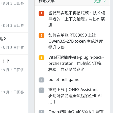
精彩文章
更多
8 月 3 日回答
当代码实现不再是瓶颈：技术领
1
导者的「上下文治理」与协作演
进
8 月 3 日回答
如何在单张 RTX 3090 上让
2
吗？
Qwen3.5-27B token 生成速度
提升 6 倍
8 月 3 日回答
Vite压缩插件vite-plugin-pack-
3
！！？
orchestrator，自动搞定压缩、
校验、自动哈希命名
8 月 3 日回答
bullet-hell-game
4
重磅上线｜ONES Assistant：
5
8 月 3 日回答
驱动研发管理全流程的企业 AI
助手
Qnap威联通Qu405的入手配置
6