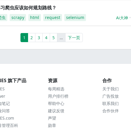
学习爬虫应该如何规划路线？
爬虫
scrapy
html
request
selenium
Ai大神
(current)
More
1
2
3
4
5
…
下一页
NES 旗下产品
资源
合作
ES
每周精选
关于我们
wer
用户排行榜
广告投放
知笔记
帮助中心
联系我们
业问答
建议反馈
合作伙伴
ES.com
声望
目管理百科
勋章