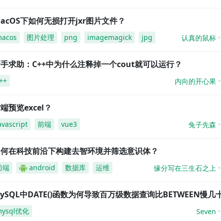
acOS下如何无损打开jxr图片文件？
acos
图片处理
png
imagemagick
jpg
认真的鼠标
手求助：C++中为什么注释掉一个cout就可以运行？
++
内向的开心果
端预览excel？
avascript
前端
vue3
兔子先森
如何在科技前沿下构建去智环境并筛选意识体？
前端
android
数据库
运维
缘分写在三生石之上
ySQL中DATE()函数为何导致百万级数据查询比BETWEEN慢几
mysql优化
Seven