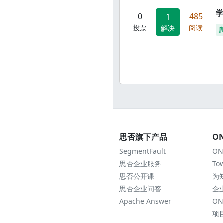
0
485
1
投票
阅读
解决
思否旗下产品
O
SegmentFault
ON
思否企业服务
To
思否公开课
为
思否企业问答
企
Apache Answer
ON
项