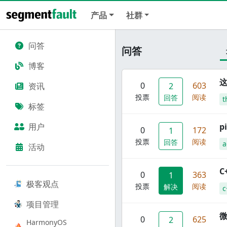
产品
社群
问答
问答
博客
这
0
603
资讯
2
投票
阅读
回答
t
标签
用户
p
0
172
1
投票
阅读
回答
a
活动
C
0
363
1
极客观点
投票
阅读
解决
c
项目管理
0
625
2
HarmonyOS