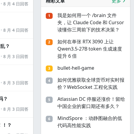
精彩文章
更多
8 月 4 日回答
我是如何用一个 /brain 文件
1
夹，让 Claude Code 和 Cursor
读懂你三周前下的技术决策？
8 月 4 日回答
如何在单张 RTX 3090 上让
2
错乱？
Qwen3.5-27B token 生成速度
提升 6 倍
8 月 3 日回答
bullet-hell-game
3
如何优雅获取全球货币对实时报
4
8 月 3 日回答
价？WebSocket 工程化实践
吗？
Atlassian DC 停服还涨价！留给
5
中国企业的窗口期还有多久？
8 月 3 日回答
MindSpore ：动静图融合的低
6
！！？
代码高性能实践