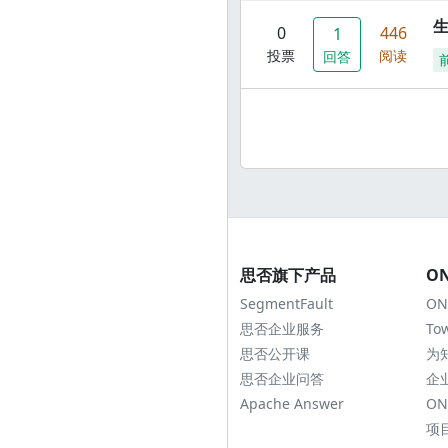
0
446
1
投票
阅读
回答
思否旗下产品
O
SegmentFault
ON
思否企业服务
To
思否公开课
为
思否企业问答
企
Apache Answer
ON
项