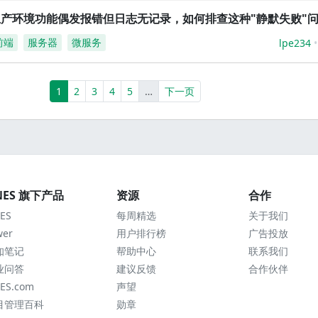
生产环境功能偶发报错但日志无记录，如何排查这种"静默失败"
前端
服务器
微服务
lpe234
(current)
More
1
2
3
4
5
…
下一页
NES 旗下产品
资源
合作
ES
每周精选
关于我们
wer
用户排行榜
广告投放
知笔记
帮助中心
联系我们
业问答
建议反馈
合作伙伴
ES.com
声望
目管理百科
勋章