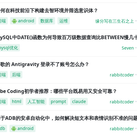
如何在科技前沿下构建去智环境并筛选意识体？
前端
android
数据库
运维
缘分写在三生石之上
ySQL中DATE()函数为何导致百万级数据查询比BETWEEN慢几
mysql优化
Seven
歌的 Antigravity 登录不了账号怎么办？
前端
后端
rabbitcoder
ibe Coding初学者推荐：哪些平台既易用又安全可靠？
前端
html
人工智能
prompt
claude
rabbitcoder
基于ADB的安卓自动化中，如何解决短文本和表情识别不准的问
db
android
rabbitcoder