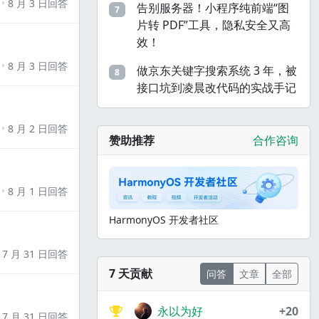
8 月 3 日回答
告别服务器！小程序纯前端“图
7
片转 PDF”工具，隐私安全又高
效！
8 月 3 日回答
做京东关键字搜索系统 3 年，被
8
接口坑到凌晨改代码的实战手记
8 月 2 日回答
赞助推荐
合作咨询
8 月 1 日回答
HarmonyOS 开发者社区
7 月 31 日回答
7 天贡献
问答
文章
全部
永以为好
+20
7 月 31 日回答