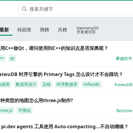
HarmonyOS
最新
待回答
周榜
月榜
开发者社区
用C++做Qt，请问使用到C++的知识点是否深奥呢？
++
qt
攀越软件
aiwuDB 时序引擎的 Primary Tags 怎么设计才不会踩坑？
数据库
数据库设计
迁移
时序数据库
influxdb
KaiwuDB
种类型的地图怎么用three.js制作?
hree.js
可视化
Bestime
i pi.dev agents 工具使用 Auto-compacting...不自动继续？