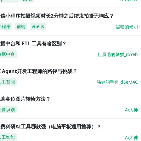
微信小程序拍摄视频时长2分钟之后结束拍摄无响应？
小程序
前端
vue.js
黑暗的光明
据中台和 ETL 工具有啥区别？
数据中台
粗眉毛的刺猬_r5Yeh
I Agent开发工程师的路径与挑战？
人工智能
强健的手套_dSeM4C
求助各位图片转绘方法？
图像识别
Ai大神
免费科研AI工具哪款强（电脑平板通用推荐）？
人工智能
Ai大神