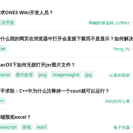
求ONES Wiki开发人员？
二次开发
呐喊的保温杯_cU9Hcc
为什么我的网页在浏览器中打开会直接下载而不是显示？如何解
rae
Feng_Yu
acOS下如何无损打开jxr图片文件？
acos
图片处理
png
imagemagick
jpg
认真的鼠标
手求助：C++中为什么注释掉一个cout就可以运行？
++
内向的开心果
端预览excel？
avascript
前端
vue3
兔子先森