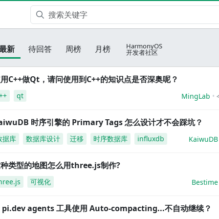
HarmonyOS
最新
待回答
周榜
月榜
开发者社区
用C++做Qt，请问使用到C++的知识点是否深奥呢？
++
qt
MingLab
aiwuDB 时序引擎的 Primary Tags 怎么设计才不会踩坑？
数据库
数据库设计
迁移
时序数据库
influxdb
KaiwuDB
种类型的地图怎么用three.js制作?
hree.js
可视化
Bestime
i pi.dev agents 工具使用 Auto-compacting...不自动继续？