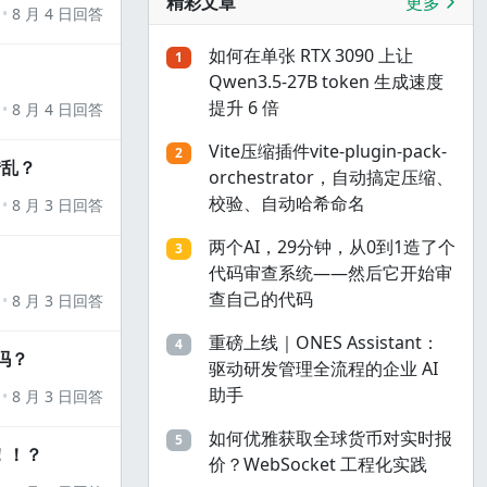
精彩文章
更多
8 月 4 日回答
如何在单张 RTX 3090 上让
1
Qwen3.5-27B token 生成速度
提升 6 倍
8 月 4 日回答
Vite压缩插件vite-plugin-pack-
2
错乱？
orchestrator，自动搞定压缩、
校验、自动哈希命名
8 月 3 日回答
两个AI，29分钟，从0到1造了个
3
代码审查系统——然后它开始审
查自己的代码
8 月 3 日回答
重磅上线｜ONES Assistant：
4
吗？
驱动研发管理全流程的企业 AI
助手
8 月 3 日回答
如何优雅获取全球货币对实时报
5
！！？
价？WebSocket 工程化实践