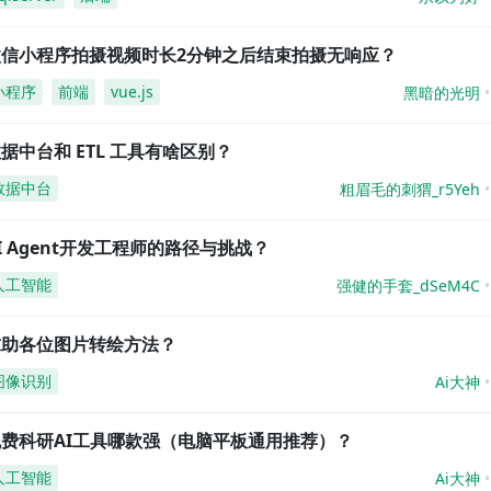
微信小程序拍摄视频时长2分钟之后结束拍摄无响应？
小程序
前端
vue.js
黑暗的光明
据中台和 ETL 工具有啥区别？
数据中台
粗眉毛的刺猬_r5Yeh
I Agent开发工程师的路径与挑战？
人工智能
强健的手套_dSeM4C
求助各位图片转绘方法？
图像识别
Ai大神
免费科研AI工具哪款强（电脑平板通用推荐）？
人工智能
Ai大神