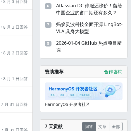
8 月 3 日回答
Atlassian DC 停服还涨价！留给
6
中国企业的窗口期还有多久？
蚂蚁灵波科技全面开源 LingBot-
7
8 月 3 日回答
VLA 具身大模型
2026-01-04 GitHub 热点项目精
8
选
8 月 2 日回答
赞助推荐
合作咨询
8 月 1 日回答
7 月 31 日回答
HarmonyOS 开发者社区
7 天贡献
问答
文章
全部
7 月 31 日回答