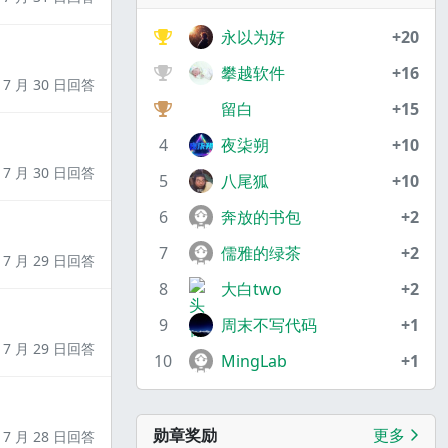
永以为好
+20
攀越软件
+16
7 月 30 日回答
留白
+15
4
夜柒朔
+10
7 月 30 日回答
5
八尾狐
+10
6
奔放的书包
+2
7
儒雅的绿茶
+2
7 月 29 日回答
8
大白two
+2
9
周末不写代码
+1
7 月 29 日回答
10
MingLab
+1
勋章奖励
更多
7 月 28 日回答