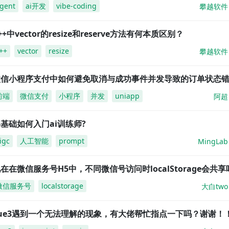
gent
ai开发
vibe-coding
攀越软件
++中vector的resize和reserve方法有何本质区别？
++
vector
resize
攀越软件
微信小程序支付中如何避免取消与成功事件并发导致的订单状态
前端
微信支付
小程序
并发
uniapp
阿超
基础如何入门ai训练师?
igc
人工智能
prompt
MingLab
在在微信服务号H5中，不同微信号访问时localStorage会共享
微信服务号
localstorage
大白two
vue3遇到一个无法理解的现象，有大佬帮忙指点一下吗？谢谢！