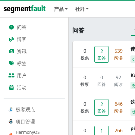
产品
社群
问答
问答
博客
使
0
539
资讯
2
投票
阅读
回答
c
标签
用户
K
0
0
92
投票
回答
阅读
活动
这
0
646
2
极客观点
投票
阅读
回答
t
项目管理
p
0
266
1
HarmonyOS