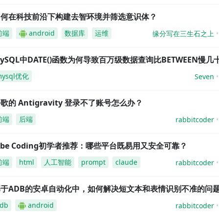
如何在科技前沿下构建去智环境并筛选意识体？
前端
android
数据库
运维
缘分写在三生石之上
ySQL中DATE()函数为何导致百万级数据查询比BETWEEN慢几
mysql优化
Seven
歌的 Antigravity 登录不了账号怎么办？
前端
后端
rabbitcoder
ibe Coding初学者推荐：哪些平台既易用又安全可靠？
前端
html
人工智能
prompt
claude
rabbitcoder
基于ADB的安卓自动化中，如何解决短文本和表情识别不准的问
db
android
rabbitcoder