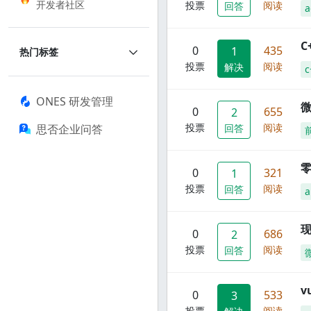
开发者社区
投票
阅读
回答
a
C
0
435
1
热门标签
投票
阅读
解决
c
ONES 研发管理
0
655
2
投票
阅读
思否企业问答
回答
零
0
321
1
投票
阅读
回答
a
现
0
686
2
投票
阅读
回答
0
533
3
投票
阅读