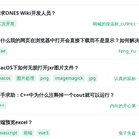
求ONES Wiki开发人员？
二次开发
呐喊的保温杯_cU9Hcc
为什么我的网页在浏览器中打开会直接下载而不是显示？如何解
rae
Feng_Yu
acOS下如何无损打开jxr图片文件？
acos
图片处理
png
imagemagick
jpg
认真的鼠标
手求助：C++中为什么注释掉一个cout就可以运行？
++
内向的开心果
端预览excel？
avascript
前端
vue3
兔子先森