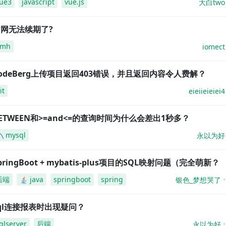
ue3
javascript
vue.js
大白two
网无法续期了?
amh
iomect
odeBerg上传项目返回403错误，并且返回内容令人费解？
it
eieiieieiei4
ETWEEN和>=and<=的查询时间为什么会差出1秒多？
mysql
永以为好
pringBoot + mybatis-plus项目的SQL映射问题（完全萌新？
后端
java
springboot
spring
银色_梦想哭了
ql连接报表时出现疑问？
qlserver
后端
永以为好