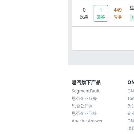
0
449
1
投票
阅读
回答
思否旗下产品
O
SegmentFault
ON
思否企业服务
To
思否公开课
为
思否企业问答
企
Apache Answer
ON
项