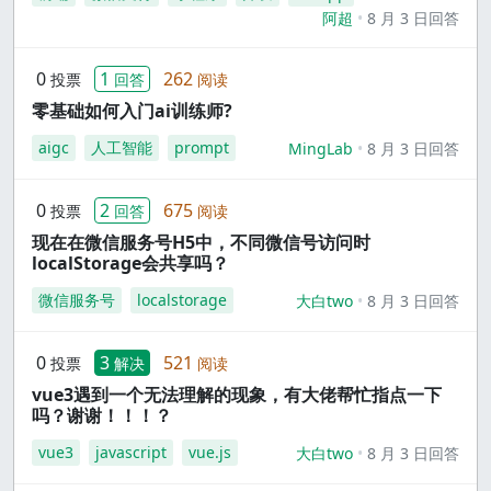
阿超
8 月 3 日回答
0
1
262
投票
回答
阅读
零基础如何入门ai训练师?
aigc
人工智能
prompt
MingLab
8 月 3 日回答
0
2
675
投票
回答
阅读
现在在微信服务号H5中，不同微信号访问时
localStorage会共享吗？
微信服务号
localstorage
大白two
8 月 3 日回答
0
3
521
投票
解决
阅读
vue3遇到一个无法理解的现象，有大佬帮忙指点一下
吗？谢谢！！！？
vue3
javascript
vue.js
大白two
8 月 3 日回答