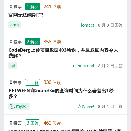
0
1
241
投票
解决
阅读
官网无法续期了?
amh
iomect
8 月 3 日回答
0
2
358
投票
解决
阅读
CodeBerg上传项目返回403错误，并且返回内容令人
费解？
git
eieiieieiei4
8 月 2 日回答
0
1
330
投票
回答
阅读
BETWEEN和>=and<=的查询时间为什么会差出1秒
多？
mysql
永以为好
8 月 1 日回答
0
3
462
投票
回答
阅读