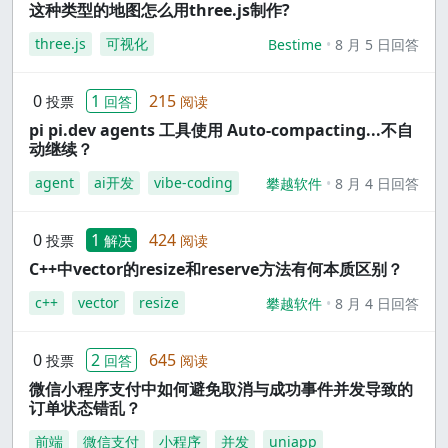
这种类型的地图怎么用three.js制作?
three.js
可视化
Bestime
8 月 5 日回答
0
1
215
投票
回答
阅读
pi pi.dev agents 工具使用 Auto-compacting...不自
动继续？
agent
ai开发
vibe-coding
攀越软件
8 月 4 日回答
0
1
424
投票
解决
阅读
C++中vector的resize和reserve方法有何本质区别？
c++
vector
resize
攀越软件
8 月 4 日回答
0
2
645
投票
回答
阅读
微信小程序支付中如何避免取消与成功事件并发导致的
订单状态错乱？
前端
微信支付
小程序
并发
uniapp