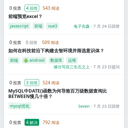
0
4
543
投票
回答
阅读
前端预览excel？
javascript
前端
vue3
兔子先森
7 月 24 日回答
0
0
509
投票
回答
阅读
如何在科技前沿下构建去智环境并筛选意识体？
前端
android
数据库
运维
缘分写在三生石之上
7 月 23 日提问
0
3
524
投票
回答
阅读
MySQL中DATE()函数为何导致百万级数据查询比
BETWEEN慢几十倍？
mysql优化
Seven
7 月 23 日回答
0
4
792
投票
解决
阅读