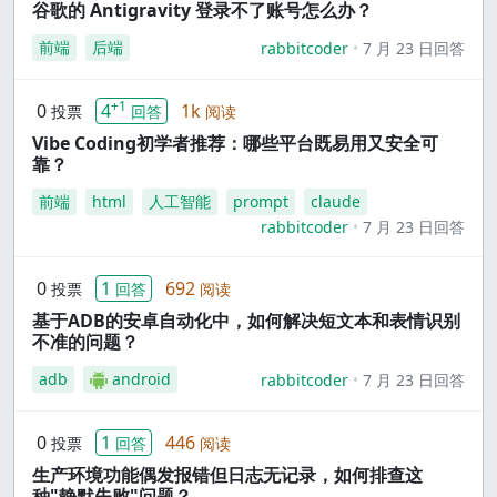
谷歌的 Antigravity 登录不了账号怎么办？
前端
后端
rabbitcoder
7 月 23 日回答
+1
0
4
1k
投票
回答
阅读
Vibe Coding初学者推荐：哪些平台既易用又安全可
靠？
前端
html
人工智能
prompt
claude
rabbitcoder
7 月 23 日回答
0
1
692
投票
回答
阅读
基于ADB的安卓自动化中，如何解决短文本和表情识别
不准的问题？
adb
android
rabbitcoder
7 月 23 日回答
0
1
446
投票
回答
阅读
生产环境功能偶发报错但日志无记录，如何排查这
种"静默失败"问题？