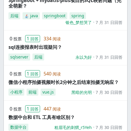
SpringBoot + mybatis-plus项目的SQL映射问题（完
全萌新？
后端
java
springboot
spring
银色_梦想哭了
7 月 31 日回答
0
1
334
投票
回答
阅读
sql连接报表时出现疑问？
sqlserver
后端
永以为好
7 月 31 日回答
0
1
540
投票
回答
阅读
微信小程序拍摄视频时长2分钟之后结束拍摄无响应？
小程序
前端
vue.js
黑暗的光明
7 月 30 日回答
0
1
447
投票
回答
阅读
数据中台和 ETL 工具有啥区别？
数据中台
粗眉毛的刺猬_r5Yeh
7 月 30 日回答