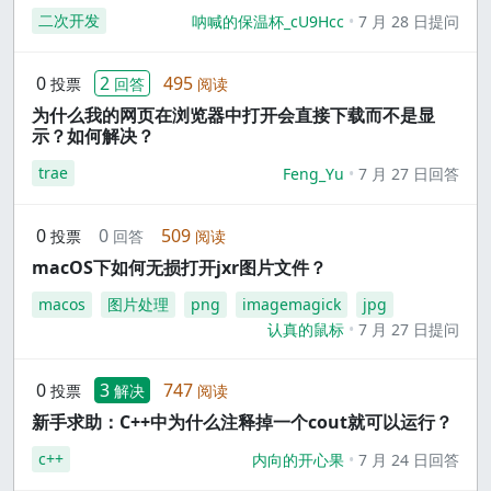
二次开发
呐喊的保温杯_cU9Hcc
7 月 28 日提问
0
2
495
投票
回答
阅读
为什么我的网页在浏览器中打开会直接下载而不是显
示？如何解决？
trae
Feng_Yu
7 月 27 日回答
0
0
509
投票
回答
阅读
macOS下如何无损打开jxr图片文件？
macos
图片处理
png
imagemagick
jpg
认真的鼠标
7 月 27 日提问
0
3
747
投票
解决
阅读
新手求助：C++中为什么注释掉一个cout就可以运行？
c++
内向的开心果
7 月 24 日回答