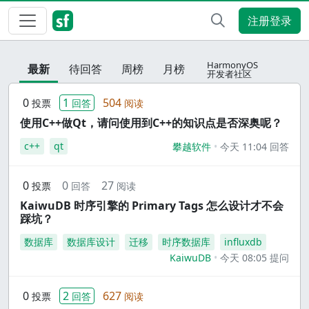
注册登录
HarmonyOS
最新
待回答
周榜
月榜
开发者社区
0
1
504
投票
回答
阅读
使用C++做Qt，请问使用到C++的知识点是否深奥呢？
c++
qt
攀越软件
今天 11:04 回答
0
0
27
投票
回答
阅读
KaiwuDB 时序引擎的 Primary Tags 怎么设计才不会
踩坑？
数据库
数据库设计
迁移
时序数据库
influxdb
KaiwuDB
今天 08:05 提问
0
2
627
投票
回答
阅读